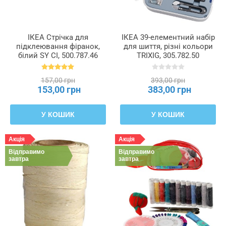
ІКЕА Стрічка для
ІКЕА 39-елементний набір
підклеювання фіранок,
для шиття, різні кольори
білий SY СІ, 500.787.46
TRIXIG, 305.782.50
157,00 грн
393,00 грн
153,00 грн
383,00 грн
У КОШИК
У КОШИК
Акція
Акція
Відправимо
Відправимо
завтра
завтра