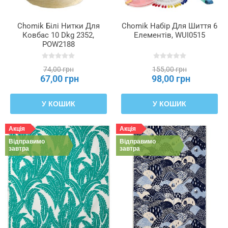
Chomik Білі Нитки Для
Chomik Набір Для Шиття 6
Ковбас 10 Dkg 2352,
Елементів, WUI0515
POW2188
74,00 грн
155,00 грн
67,00 грн
98,00 грн
У КОШИК
У КОШИК
Акція
Акція
Відправимо
Відправимо
завтра
завтра