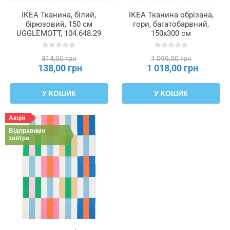
ІКЕА Тканина, білий,
ІКЕА Тканина обрізана,
бірюзовий, 150 см
гори, багатобарвний,
UGGLEMOTT, 104.648.29
150x300 см
PENDELKAKTUS,
006.081.59
314,00 грн
1 099,00 грн
138,00 грн
1 018,00 грн
У КОШИК
У КОШИК
Акція
Відправимо
завтра