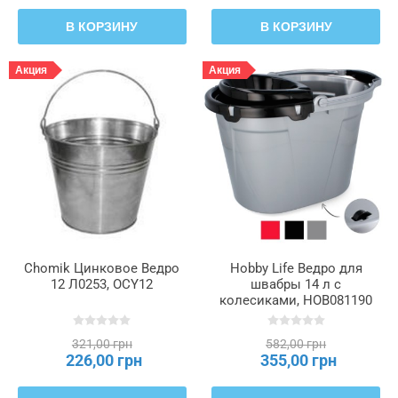
В КОРЗИНУ
В КОРЗИНУ
Акция
Акция
Chomik Цинковое Ведро
Hobby Life Ведро для
12 Л0253, OCY12
швабры 14 л с
колесиками, HOB081190
321,00 грн
582,00 грн
226,00 грн
355,00 грн