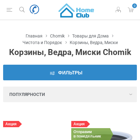
0
Наличие
во
Львове
Главная
Chomik
Товары для Дома
Производитель
Чистота и Порядок
Корзины, Ведра, Миски
Корзины, Ведра, Миски Chomik
Цена
ФИЛЬТРЫ
Акция
Акция
Отправим
в понедельник