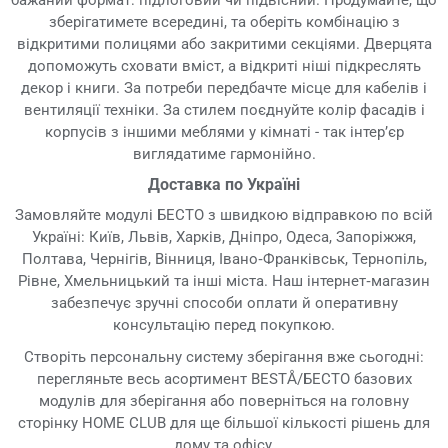
бажаний формат: підлоговий чи підвісний. Продумайте, що
зберігатимете всередині, та оберіть комбінацію з
відкритими полицями або закритими секціями. Дверцята
допоможуть сховати вміст, а відкриті ніші підкреслять
декор і книги. За потреби передбачте місце для кабелів і
вентиляції техніки. За стилем поєднуйте колір фасадів і
корпусів з іншими меблями у кімнаті - так інтер’єр
виглядатиме гармонійно.
Доставка по Україні
Замовляйте модулі БЕСТО з швидкою відправкою по всій
Україні: Київ, Львів, Харків, Дніпро, Одеса, Запоріжжя,
Полтава, Чернігів, Вінниця, Івано‑Франківськ, Тернопіль,
Рівне, Хмельницький та інші міста. Наш інтернет‑магазин
забезпечує зручні способи оплати й оперативну
консультацію перед покупкою.
Створіть персональну систему зберігання вже сьогодні:
перегляньте весь асортимент BESTÅ/БЕСТО базових
модулів для зберігання або поверніться на головну
сторінку HOME CLUB для ще більшої кількості рішень для
дому та офісу.