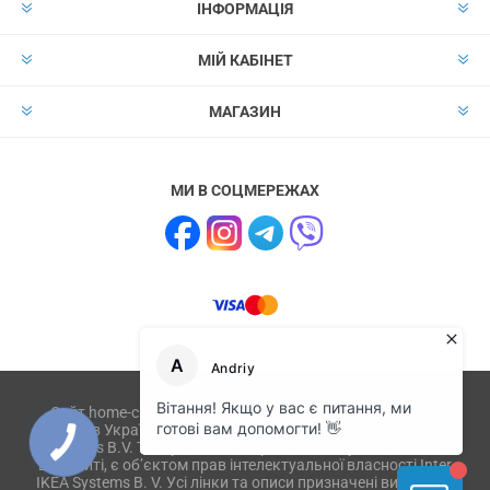
ІНФОРМАЦІЯ
МІЙ КАБІНЕТ
МАГАЗИН
МИ В СОЦМЕРЕЖАХ
Сайт home-club.com.ua не має відношення до компанії
IKEA в Україні і не пов'язаний з ikea.com, ikea.ua, IKEA
Systems B.V. Товари або їх зображення, опубліковані на
веб-сайті, є об’єктом прав інтелектуальної власності Inter
IKEA Systems B. V. Усі лінки та описи призначені виключно