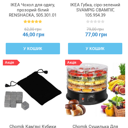
ІКЕА Чохол для одягу,
ІКЕА Губка, сіро-зелений
прозорий білий
SVAMPIG СВАМПІГ,
RENSHACKA, 505.301.01
105.954.39
62,00 грн
79,00 грн
46,00 грн
77,00 грн
У КОШИК
У КОШИК
Акція
Акція
Chomik Кам'яні Кубики
Chomik Сушилька Для