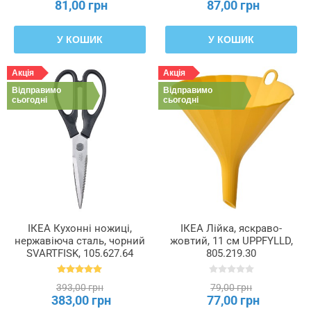
81,00 грн
87,00 грн
У КОШИК
У КОШИК
Акція
Акція
Відправимо
Відправимо
сьогодні
сьогодні
ІКЕА Кухонні ножиці,
ІКЕА Лійка, яскраво-
нержавіюча сталь, чорний
жовтий, 11 см UPPFYLLD,
SVARTFISK, 105.627.64
805.219.30
393,00 грн
79,00 грн
383,00 грн
77,00 грн