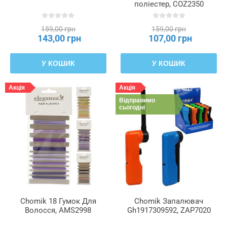
поліестер, COZ2350
159,00 грн
159,00 грн
143,00 грн
107,00 грн
У КОШИК
У КОШИК
Акція
Акція
Відправимо
сьогодні
Chomik 18 Гумок Для
Chomik Запалювач
Волосся, AMS2998
Gh1917309592, ZAP7020