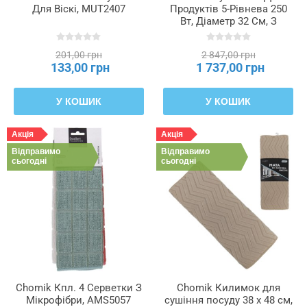
Для Віскі, MUT2407
Продуктів 5-Рівнева 250
Вт, Діаметр 32 См, З
Механізмом, BIL2714
201,00 грн
2 847,00 грн
133,00 грн
1 737,00 грн
У КОШИК
У КОШИК
Акція
Акція
Відправимо
Відправимо
сьогодні
сьогодні
Chomik Кпл. 4 Серветки З
Chomik Килимок для
Мікрофібри, AMS5057
сушіння посуду 38 x 48 см,