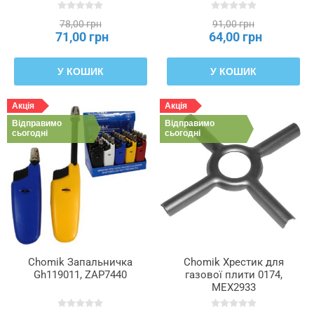
78,00 грн
91,00 грн
71,00 грн
64,00 грн
У КОШИК
У КОШИК
Акція
Акція
Відправимо
Відправимо
сьогодні
сьогодні
Chomik Запальничка
Chomik Хрестик для
Gh119011, ZAP7440
газової плити 0174,
MEX2933