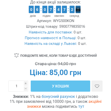
До кінця акції залишилося:
9
9
0
0
5
5
6
6
9
9
0
0
6
6
7
7
3
3
4
4
6
6
7
7
3
2
2
9
8
8
днів
годин
хвилин
секунд
Артикул:
WYG500KON
Штрих-код товару:
5900779835016
Наявність для поставки:
0 шт.
Прогноз наявності в Польщі:
0 шт.
Наявність на складі у Львові:
0 шт.
ПОВІДОМТЕ МЕНЕ, КОЛИ ТОВАР БУДЕ ДОСТУПНИЙ
Стара ціна:
94,00 грн
Ціна:
85,00 грн
i
У КОШИК
h
Знижки:
1% на
бонусний рахунок
і додатково
1% при замовленні від 10000 грн, а також
акційні
знижки
можна подивитись
тут