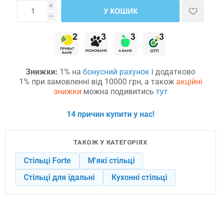
i
У КОШИК
h
Знижки:
1% на
бонусний рахунок
і додатково
1% при замовленні від 10000 грн, а також
акційні
знижки
можна подивитись
тут
14 причин купити у нас!
ТАКОЖ У КАТЕГОРІЯХ
Стільці Forte
М'які стільці
Стільці для їдальні
Кухонні стільці