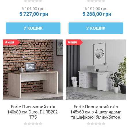
6 101,00 грн
6 101,00 грн
5 727,00 грн
5 268,00 грн
У КОШИК
У КОШИК
Акція
Акція
Forte Письмовий стіл
Forte Письмовий стіл
140x80 см Duro, DURB202-
145x60 см з 4 шухлядами
T75
та шафкою, білий/бетон,
MT926-C264