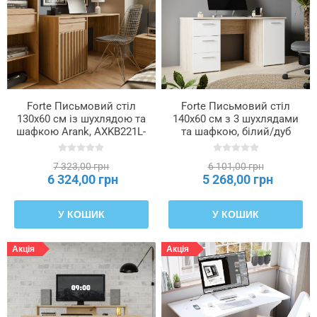
Колір
ніжок
Колір
ручки
Forte Письмовий стіл
Forte Письмовий стіл
130x60 см із шухлядою та
140x60 см з 3 шухлядами
шафкою Arank, AXKB221L-
та шафкою, білий/дуб
M802
«Сонома», MT311-Q36
Колір
світла
7 323,00 грн
6 101,00 грн
6 324,00 грн
5 268,00 грн
Колір
У КОШИК
У КОШИК
товару
Акція
Акція
Макс.
навантаження
на
верхні