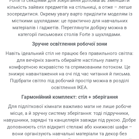
Forte із секціями для зберігання допомагає зменшити
кількість зайвих предметів на стільниці, а отже – легше
зосередитися. Окрему увагу варто приділити моделям із
місткими шухлядами: це практично для навчальних
матеріалів і гаджетів. Переглянути добірку можна в
категорії письмових столів Forte з шухлядами.
Зручне освітлення робочої зони
Навіть ідеальний стіл не працює без правильного світла:
для вечірніх занять обирайте настільну лампу з
комфортною яскравістю та спрямованим потоком. Це
знижує навантаження на очі під час читання й письма.
Підібрати світло під робочий простір можна в розділі
освітлення IKEA.
Гармонійний комплект: стіл + зберігання
Для підліткової кімнати важливо мати не лише робоче
місце, а й зручну систему зберігання: тоді підручники,
навушники, зарядні та канцелярія завжди під рукою. Добре
доповнюють стіл відкриті стелажі або книжкові шафи –
вони організують навчальні матеріали та декор без