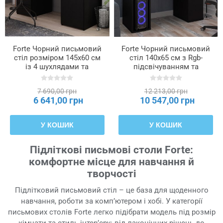
Forte Чорний письмовий
Forte Чорний письмовий
стіл розміром 145x60 см
стіл 140x65 см з Rgb-
із 4 шухлядами та
підсвічуванням та
шафкою, MT926-Z13M
надставкою для монітора
Ayo, TZRB219B3-Z113
7 690,00 грн
12 213,00 грн
6 641,00 грн
10 547,00 грн
У КОШИК
У КОШИК
Підліткові письмові столи Forte:
комфортне місце для навчання й
творчості
Підлітковий письмовий стіл – це база для щоденного
навчання, роботи за комп’ютером і хобі. У категорії
письмових столів Forte легко підібрати модель під розмір