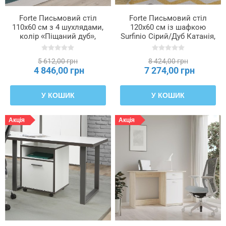
Forte Письмовий стіл
Forte Письмовий стіл
Тип
110x60 см з 4 шухлядами,
120x60 см із шафкою
плівки
колір «Піщаний дуб»,
Surfinio Сірий/Дуб Катанія,
MT935-D41
SFNB211-M378
5 612,00 грн
8 424,00 грн
Товщина
4 846,00 грн
7 274,00 грн
боковини
У КОШИК
У КОШИК
Товщина
верхнього
Акція
Акція
кільця
Товщина
нижнього
кільця
Товщина
фасаду