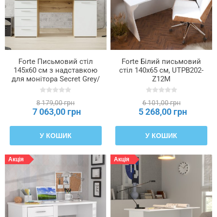
кільця
/
стільницю
(кг)
Макс.
Forte Письмовий стіл
Forte Білий письмовий
навантаження
145x60 см з надставкою
стіл 140x65 см, UTPB202-
на
для монітора Secret Grey/
Z12M
полиці
Дуб Artisan, MT980-M823
(кг)
8 179,00 грн
6 101,00 грн
7 063,00 грн
5 268,00 грн
Макс.
навантаження
У КОШИК
У КОШИК
на
шухляду
Акція
Акція
(кг)
Матеріал
ніжок