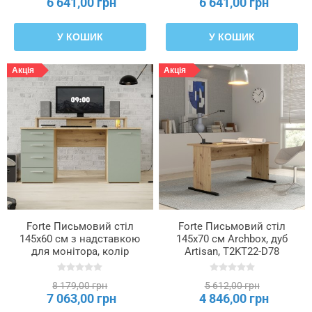
6 641,00 грн
6 641,00 грн
У КОШИК
У КОШИК
Акція
Акція
Forte Письмовий стіл
Forte Письмовий стіл
145x60 см з надставкою
145x70 см Archbox, дуб
для монітора, колір
Artisan, T2KT22-D78
«Шавлія»/«Дуб Artisan»,
MT980-M888
8 179,00 грн
5 612,00 грн
7 063,00 грн
4 846,00 грн