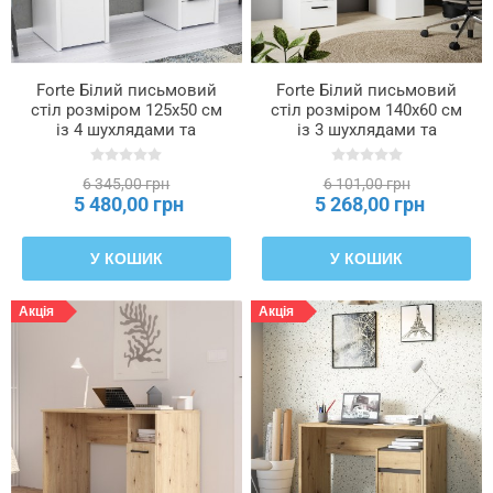
Тип
використовуваної
плити
Forte Білий письмовий
Forte Білий письмовий
—
стіл розміром 125x50 см
стіл розміром 140x60 см
верхній
із 4 шухлядами та
із 3 шухлядами та
вінцевий
шафкою, CLPB251-120
шафкою, MT311-120
елемент
6 345,00 грн
6 101,00 грн
5 480,00 грн
5 268,00 грн
Тип
використовуваної
У КОШИК
У КОШИК
плити
—
перегородки
Акція
Акція
Тип
використовуваної
плити
—
полиці