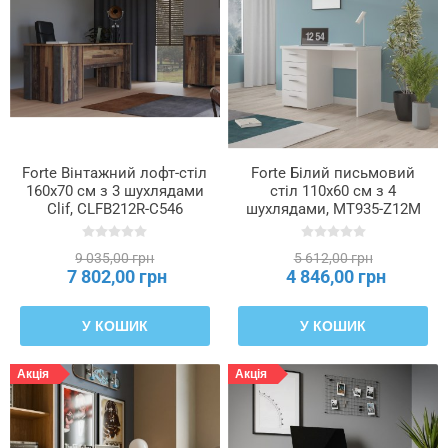
полиць
з
плити
Кількість
світлових
точок
Forte Вінтажний лофт-стіл
Forte Білий письмовий
160x70 см з 3 шухлядами
стіл 110x60 см з 4
Clif, CLFB212R-C546
шухлядами, MT935-Z12M
Кількість
центральних
вінців
9 035,00 грн
5 612,00 грн
7 802,00 грн
4 846,00 грн
Кількість
У КОШИК
У КОШИК
шухляд
Акція
Акція
Колір
корпусу
світильника