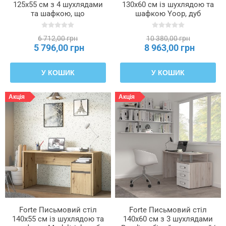
125x55 см з 4 шухлядами
130x60 см із шухлядою та
та шафкою, що
шафкою Yoop, дуб
замикається на ключ,
«Сонома»/сірий, YPB21-
білий/пісочний дуб,
Q41
6 712,00 грн
10 380,00 грн
MT931-T19
5 796,00 грн
8 963,00 грн
У КОШИК
У КОШИК
Акція
Акція
Forte Письмовий стіл
Forte Письмовий стіл
140x55 см із шухлядою та
140x60 см з 3 шухлядами