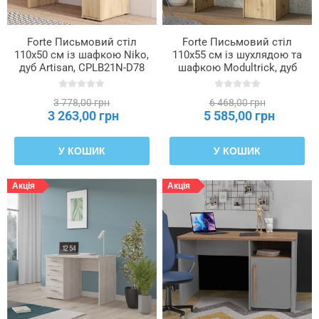
Тип
джерела
Forte Письмовий стіл
Forte Письмовий стіл
світла
110x50 см із шафкою Niko,
110x55 см із шухлядою та
дуб Artisan, CPLB21N-D78
шафкою Modultrick, дуб
Artisan/графіт, MDUB111-
C827
Тип
3 778,00 грн
6 468,00 грн
задньої
3 263,00 грн
5 585,00 грн
стінки
всередині
У КОШИК
У КОШИК
Тип
Акція
Акція
напрямної
Тип
ніжок
Тип
окантовки