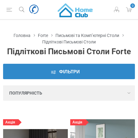
0
Наявність
у
Львові
Головна
Forte
Письмові та Комп’ютерні Столи
Ціна
Підліткові Письмові Столи
Підліткові Письмові Столи Forte
Довжина
ручки
ФІЛЬТРИ
Кількість
відкритих
ніш
Кількість
дверцят
Акція
Акція
Кількість