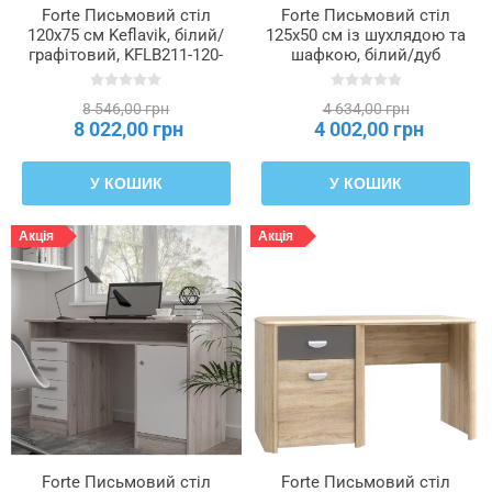
з
Forte Письмовий стіл
Forte Письмовий стіл
плити
120x75 см Keflavik, білий/
125x50 см із шухлядою та
графітовий, KFLB211-120-
шафкою, білий/дуб
940
«Сонома», BOSB211-Q36
8 546,00 грн
4 634,00 грн
8 022,00 грн
4 002,00 грн
У КОШИК
У КОШИК
Акція
Акція
Forte Письмовий стіл
Forte Письмовий стіл