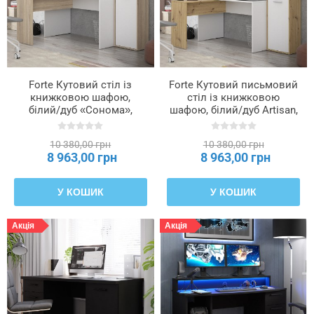
Forte Кутовий стіл із
Forte Кутовий письмовий
книжковою шафою,
стіл із книжковою
білий/дуб «Сонома»,
шафою, білий/дуб Artisan,
ERBB541-T29
ERBB541-C979
10 380,00 грн
10 380,00 грн
8 963,00 грн
8 963,00 грн
У КОШИК
У КОШИК
Акція
Акція