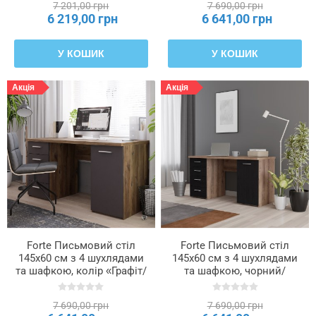
7 201,00 грн
7 690,00 грн
6 219,00 грн
6 641,00 грн
У КОШИК
У КОШИК
Акція
Акція
Forte Письмовий стіл
Forte Письмовий стіл
145x60 см з 4 шухлядами
145x60 см з 4 шухлядами
та шафкою, колір «Графіт/
та шафкою, чорний/
Дуб Флагстафф», MT926-
шляхетний дуб, MT926-
M564
N09
7 690,00 грн
7 690,00 грн