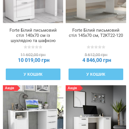
Матеріал
ручки
Forte Білий письмовий
Forte Білий письмовий
Споживання
стіл 140x70 см із
стіл 145x70 см, T2KT22-120
потужності
шухлядою та шафкою
Snow, SNWB21-C50
11 602,00 грн
5 612,00 грн
Тип
10 019,00 грн
4 846,00 грн
використовуваної
панелі
—
У КОШИК
У КОШИК
фасад
Акція
Акція
Тип
використовуваної
плити
—
боковини