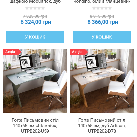
шафкою Modultrick, дуб
Rondino, білий глянцевий/
Artisan/графіт, MDUB112-
пісочний дуб, RDIB211-T30
C827
7 323,00 грн
8 913,00 грн
6 324,00 грн
8 366,00 грн
У КОШИК
У КОШИК
Акція
Акція
Forte Письмовий стіл
Forte Письмовий стіл
140x65 см «Шавлія»,
140x65 см, дуб Artisan,
UTPB202-U59
UTPB202-D78