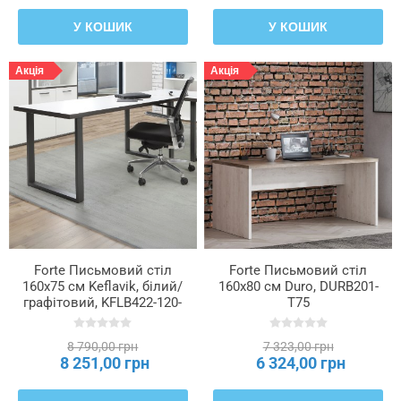
У КОШИК
У КОШИК
Акція
Акція
Forte Письмовий стіл
Forte Письмовий стіл
160x75 см Keflavik, білий/
160x80 см Duro, DURB201-
графітовий, KFLB422-120-
T75
940
8 790,00 грн
7 323,00 грн
8 251,00 грн
6 324,00 грн