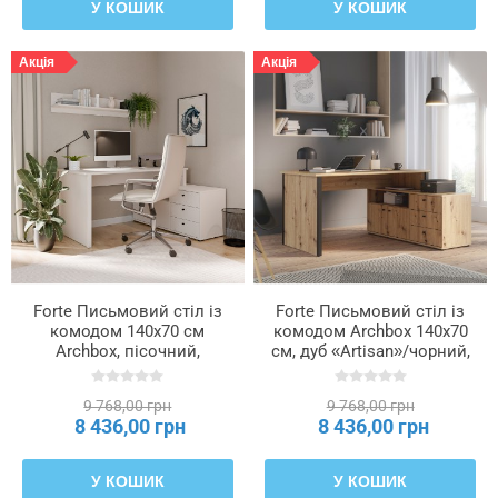
У КОШИК
У КОШИК
Акція
Акція
Forte Письмовий стіл із
Forte Письмовий стіл із
комодом 140x70 см
комодом Archbox 140x70
Archbox, пісочний,
см, дуб «Artisan»/чорний,
T2KB231L-U60
T2KB231L-M625
9 768,00 грн
9 768,00 грн
8 436,00 грн
8 436,00 грн
У КОШИК
У КОШИК