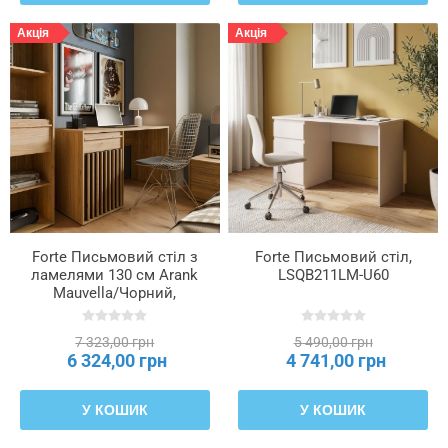
Акція
Акція
Forte Письмовий стіл з
Forte Письмовий стіл,
ламелями 130 см Arank
LSQB211LM-U60
Mauvella/Чорний,
AXKB221L-M635
7 323,00 грн
5 490,00 грн
6 324,00 грн
4 741,00 грн
У КОШИК
У КОШИК