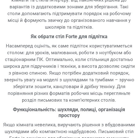
кімнати та стиль інтер’єру: від лаконічних рішень до
варіантів із додатковими зонами для зберігання. Такі
столи допомагають підтримувати порядок на робочому
місці й формують звичку до організованого навчання у
школярів та підлітків.
Як обрати стіл Forte для підлітка
Насамперед оцініть, як саме підліток користуватиметься
столом: для уроків, малювання, роботи з ноутбуком або
стаціонарним ПК. Оптимально, коли стільниця достатньо
широка для підручників і техніки, а висота дозволяє сидіти
з рівною спиною. Якщо потрібен додатковий порядок,
зверніть увагу на моделі з шухлядами та тумбами – зручно
зберігати зошити, канцтовари й дрібну техніку. Для
порівняння різних форматів робочих місць перегляньте
розділ письмових та комп’ютерних столів.
Функціональність: шухляди, полиці, організація
простору
Якщо кімната невелика, виручають рішення з вбудованими
шухлядами або компактною надбудовою. Письмовий стіл