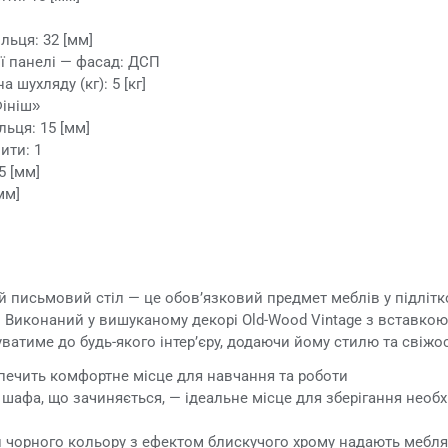
льця: 32 [мм]
ї панелі — фасад: ДСП
 шухляду (кг): 5 [кг]
Фініш»
ьця: 15 [мм]
ити: 1
5 [мм]
мм]
й письмовий стіл — це обов’язковий предмет меблів у підлітко
 Виконаний у вишуканому декорі Old-Wood Vintage з вставкою
уватиме до будь-якого інтер’єру, додаючи йому стилю та свіжос
печить комфортне місце для навчання та роботи
 шафа, що зачиняється, — ідеальне місце для зберігання необ
 чорного кольору з ефектом блискучого хрому надають мебля