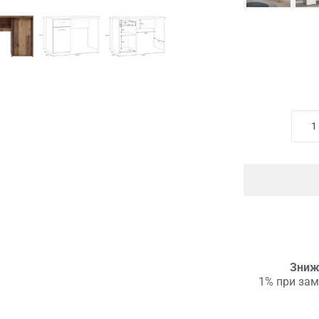
Зниж
1% при зам