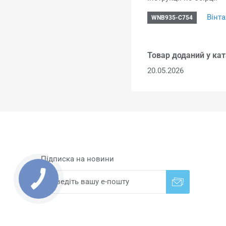
Вінта
WNB935-C754
Товар доданий у кат
20.05.2026
Підписка на новини
Надіслати
Скасувати підписку