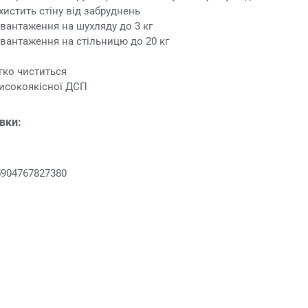
хистить стіну від забруднень
антаження на шухляду до 3 кг
антаження на стільницю до 20 кг
ж
гко чиститься
исокоякісної ДСП
овки:
5904767827380