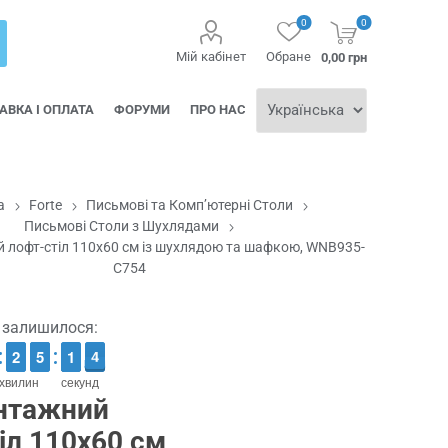
0
0
Мій кабінет
Обране
0,00 грн
АВКА І ОПЛАТА
ФОРУМИ
ПРО НАС
а
Forte
Письмові та Комп’ютерні Столи
Письмові Столи з Шухлядами
й лофт-стіл 110x60 см із шухлядою та шафкою, WNB935-
C754
ї залишилося:
1
1
2
2
4
4
5
5
2
1
1
4
3
3
хвилин
секунд
інтажний
іл 110x60 см