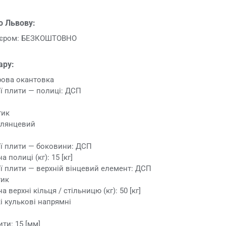
о Львову:
р'єром: БЕЗКОШТОВНО
ару:
рова окантовка
ї плити — полиці: ДСП
тик
 глянцевий
ї плити — боковини: ДСП
 полиці (кг): 15 [кг]
ї плити — верхній вінцевий елемент: ДСП
тик
 верхні кільця / стільницю (кг): 50 [кг]
і кулькові напрямні
ти: 15 [мм]