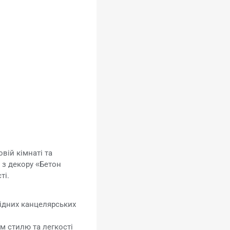
вій кімнаті та
 з декору «Бетон
ті.
хідних канцелярських
м стилю та легкості