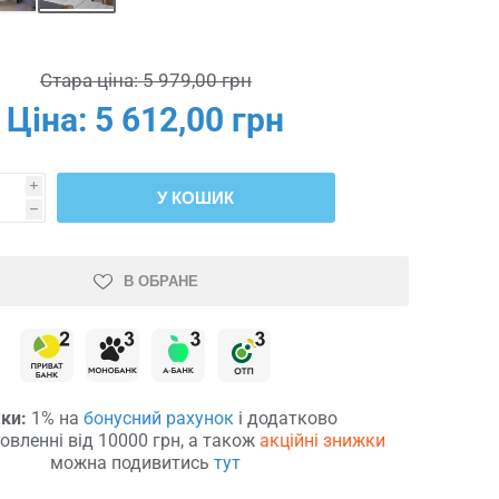
Стара ціна:
5 979,00 грн
Ціна:
5 612,00 грн
i
У КОШИК
h
В ОБРАНЕ
ки:
1% на
бонусний рахунок
і додатково
овленні від 10000 грн, а також
акційні знижки
можна подивитись
тут