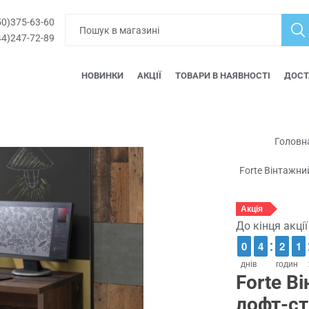
0)375-63-60
4)247-72-89
НОВИНКИ
АКЦІЇ
ТОВАРИ В НАЯВНОСТІ
ДОСТ
Головн
Forte Вінтажни
Акція
До кінця акці
9
9
0
0
3
3
4
4
1
1
2
2
1
1
1
1
днів
годин
Forte В
лофт-ст