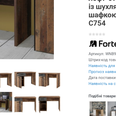
із шухл
шафкою
C754
Артикул:
WNB9
Штрих-код тов
Наявність для
Прогноз наявн
Дата поставки
Наявність на с
Подібні товари