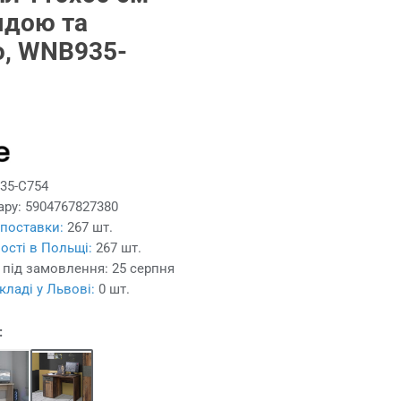
ядою та
, WNB935-
35-C754
ару:
5904767827380
 поставки:
267 шт.
ості в Польщі:
267 шт.
 під замовлення:
25 серпня
кладі у Львові:
0 шт.
: