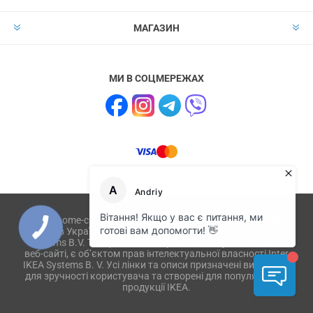
МАГАЗИН
МИ В СОЦМЕРЕЖАХ
Сайт home-club.com.ua не має відношення до компанії
IKEA в Україні і не пов'язаний з ikea.com, ikea.ua, IKEA
Systems B.V. Товари або їх зображення, опубліковані на
веб-сайті, є об’єктом прав інтелектуальної власності Inter
IKEA Systems B. V. Усі лінки та описи призначені виключно
для зручності користувача та створені для популяризації
продукції IKEA.