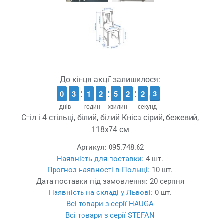
До кінця акції залишилося:
9
9
0
0
2
2
3
3
1
1
1
1
1
1
2
2
4
4
5
5
1
1
2
2
3
2
2
3
2
3
днів
годин
хвилин
секунд
Стіл і 4 стільці, білий, білий Кніса сірий, бежевий,
118x74 см
Артикул:
095.748.62
Наявність для поставки:
4 шт.
Прогноз наявності в Польщі:
10 шт.
Дата поставки під замовлення:
20 серпня
Наявність на складі у Львові:
0 шт.
Всі товари з серії HAUGA
Всі товари з серії STEFAN