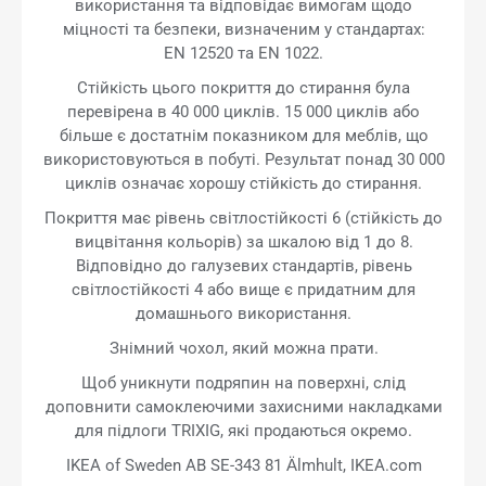
використання та відповідає вимогам щодо
міцності та безпеки, визначеним у стандартах:
EN 12520 та EN 1022.
Стійкість цього покриття до стирання була
перевірена в 40 000 циклів. 15 000 циклів або
більше є достатнім показником для меблів, що
використовуються в побуті. Результат понад 30 000
циклів означає хорошу стійкість до стирання.
Покриття має рівень світлостійкості 6 (стійкість до
вицвітання кольорів) за шкалою від 1 до 8.
Відповідно до галузевих стандартів, рівень
світлостійкості 4 або вище є придатним для
домашнього використання.
Знімний чохол, який можна прати.
Щоб уникнути подряпин на поверхні, слід
доповнити самоклеючими захисними накладками
для підлоги TRIXIG, які продаються окремо.
IKEA of Sweden AB SE-343 81 Älmhult, IKEA.com