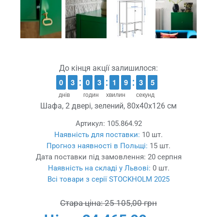
До кінця акції залишилося:
9
9
0
0
2
2
3
3
9
9
0
0
2
2
3
3
1
1
1
1
8
8
9
9
4
3
3
5
4
5
днів
годин
хвилин
секунд
Шафа, 2 двері, зелений, 80x40x126 см
Артикул:
105.864.92
Наявність для поставки:
10 шт.
Прогноз наявності в Польщі:
15 шт.
Дата поставки під замовлення:
20 серпня
Наявність на складі у Львові:
0 шт.
Всі товари з серії STOCKHOLM 2025
Стара ціна:
25 105,00 грн