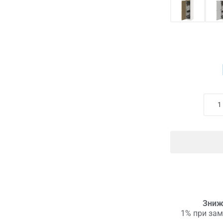
Зниж
1% при зам