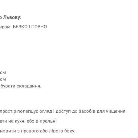
о Львову:
р'єром: БЕЗКОШТОВНО
 см
 см
ебувати складання.
простір полегшує огляд і доступ до засобів для чищення.
и на кухні або в пральні
овити з правого або лівого боку.