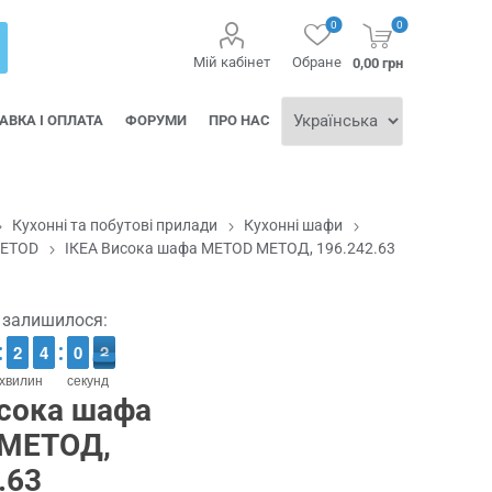
0
0
Мій кабінет
Обране
0,00 грн
АВКА І ОПЛАТА
ФОРУМИ
ПРО НАС
Кухонні та побутові прилади
Кухонні шафи
METOD
ІКЕА Висока шафа METOD МЕТОД, 196.242.63
ї залишилося:
1
1
2
2
3
3
4
4
1
0
0
2
1
1
хвилин
секунд
исока шафа
МЕТОД,
.63