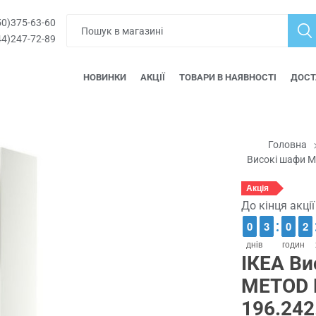
0)375-63-60
4)247-72-89
НОВИНКИ
АКЦІЇ
ТОВАРИ В НАЯВНОСТІ
ДОСТ
Головна
Високі шафи 
Акція
До кінця акці
9
9
0
0
2
2
3
3
9
9
0
0
1
1
2
2
днів
годин
ІКЕА В
METOD 
196.242