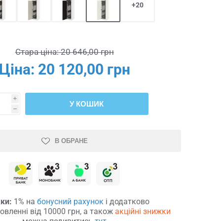
+20
Стара ціна:
20 646,00 грн
Ціна:
20 120,00 грн
i
У КОШИК
h
В ОБРАНЕ
ки:
1% на
бонусний рахунок
і додатково
овленні від 10000 грн, а також
акційні знижки