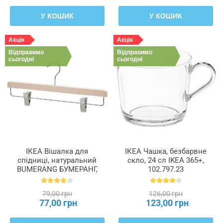
У КОШИК
У КОШИК
Акція
Акція
Відправимо
Відправимо
сьогодні
сьогодні
ІКЕА Вішалка для
ІКЕА Чашка, безбарвне
спідниці, натуральний
скло, 24 сл IKEA 365+,
BUMERANG БУМЕРАНГ,
102.797.23
404.324.79
79,00 грн
126,00 грн
77,00 грн
123,00 грн