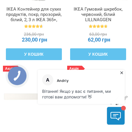
ІКЕА Контейнер для сухих
ІКЕА Гумовий шкребок,
продуктів, покр, прозорий,
червоний, білий
білий, 2, 3 л IKEA 365+,
LILLNAGGEN
900.667.08
ЛІЛЛЬНАГЕН, 402.435.96
236,00 грн
63,00 грн
230,00 грн
62,00 грн
У КОШИК
У КОШИК
Акція
Акція