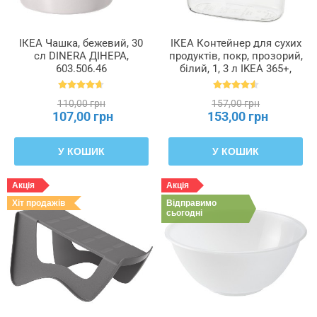
ІКЕА Чашка, бежевий, 30
ІКЕА Контейнер для сухих
сл DINERA ДІНЕРА,
продуктів, покр, прозорий,
603.506.46
білий, 1, 3 л IKEA 365+,
800.667.23
110,00 грн
157,00 грн
107,00 грн
153,00 грн
У КОШИК
У КОШИК
Акція
Акція
Хіт продажів
Відправимо
сьогодні