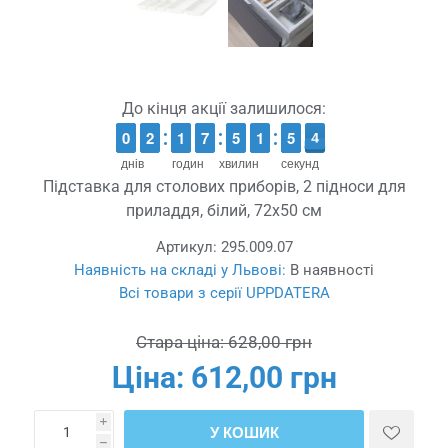
До кінця акції залишилося:
9
9
0
0
1
1
2
2
1
1
1
1
6
6
7
7
4
4
5
5
2
1
1
0
5
5
3
3
2
днів
годин
хвилин
секунд
Підставка для столових приборів, 2 підноси для
приладдя, білий, 72x50 см
Артикул:
295.009.07
Наявність на складі у Львові:
В наявності
Всі товари з серії UPPDATERA
Стара ціна:
628,00 грн
Ціна:
612,00 грн
i
У КОШИК
h