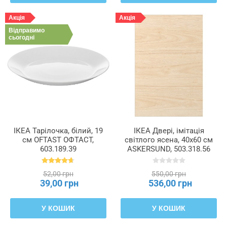
Акція
Акція
Відправимо
сьогодні
ІКЕА Тарілочка, білий, 19
ІКЕА Двері, імітація
см OFTAST ОФТАСТ,
світлого ясена, 40x60 см
603.189.39
ASKERSUND, 503.318.56
52,00 грн
550,00 грн
39,00 грн
536,00 грн
У КОШИК
У КОШИК