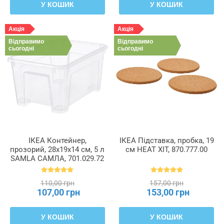
У КОШИК
У КОШИК
Акція
Акція
Відправимо
Відправимо
сьогодні
сьогодні
ІКЕА Контейнер,
ІКЕА Підставка, пробка, 19
прозорий, 28x19x14 см, 5 л
см HEAT ХІТ, 870.777.00
SAMLA САМЛА, 701.029.72
110,00 грн
157,00 грн
107,00 грн
153,00 грн
У КОШИК
У КОШИК