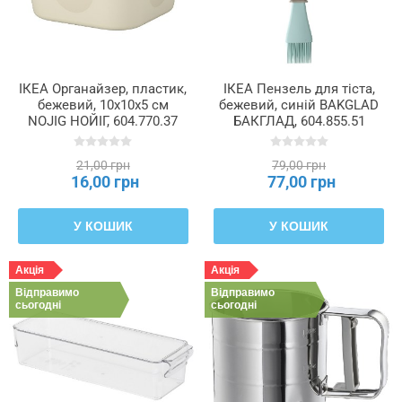
ІКЕА Органайзер, пластик,
ІКЕА Пензель для тіста,
бежевий, 10x10x5 см
бежевий, синій BAKGLAD
NOJIG НОЙІГ, 604.770.37
БАКГЛАД, 604.855.51
21,00 грн
79,00 грн
16,00 грн
77,00 грн
У КОШИК
У КОШИК
Акція
Акція
Відправимо
Відправимо
сьогодні
сьогодні