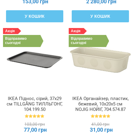
153,00 грн
2 280,00 грн
У КОШИК
У КОШИК
Акція
Акція
Відправимо
Відправимо
сьогодні
сьогодні
ІКЕА Піднос, сірий, 37x29
ІКЕА Органайзер, пластик,
см TILLGÅNG ТИЛЛЬГОНГ,
бежевий, 10x20x5 см
104.199.50
NOJIG НОЙІГ, 704.574.87
103,00 грн
41,00 грн
77,00 грн
31,00 грн