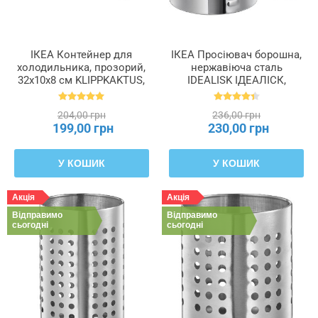
ІКЕА Контейнер для
ІКЕА Просіювач борошна,
холодильника, прозорий,
нержавіюча сталь
32x10x8 см KLIPPKAKTUS,
IDEALISK ІДЕАЛІСК,
105.688.84
400.143.40
204,00 грн
236,00 грн
199,00 грн
230,00 грн
У КОШИК
У КОШИК
Акція
Акція
Відправимо
Відправимо
сьогодні
сьогодні