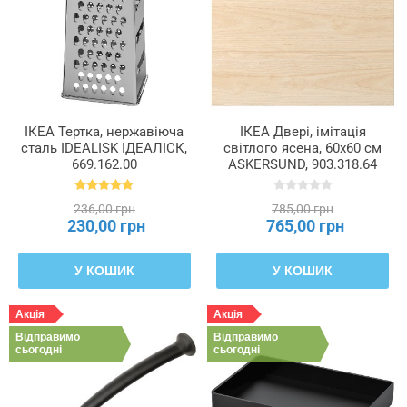
ІКЕА Тертка, нержавіюча
ІКЕА Двері, імітація
сталь IDEALISK ІДЕАЛІСК,
світлого ясена, 60x60 см
669.162.00
ASKERSUND, 903.318.64
236,00 грн
785,00 грн
230,00 грн
765,00 грн
У КОШИК
У КОШИК
Акція
Акція
Відправимо
Відправимо
сьогодні
сьогодні