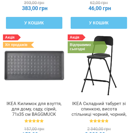
393,00 грн
62,00 грн
383,00 грн
46,00 грн
У КОШИК
У КОШИК
Акція
Акція
Хіт продажів
Відправимо
сьогодні
ІКЕА Килимок для взуття,
ІКЕА Складний табурет зі
для дому, саду, сірий,
спинкою, висота
71x35 см BAGGMUCK
стільниці чорний, чорний,
БАГГМУКК, 603.297.11
63 см FRANKLIN
ФРАНКЛІН, 504.064.65
157,00 грн
2 340,00 грн