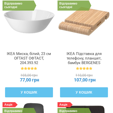
Відправимо
Відправимо
сьогодні
сьогодні
ІКЕА Миска, білий, 23 см
ІКЕА Підставка для
OFTAST ОФТАСТ,
телефону, планшет,
204.393.92
бамбук BERGENES
БЕРГЕНЕС, 104.579.99
103,00 грн
110,00 грн
77,00 грн
107,00 грн
У КОШИК
У КОШИК
Акція
Акція
Відправимо
Відправимо