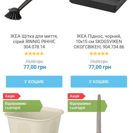
ІКЕА Щітка для миття,
ІКЕА Піднос, чорний,
сірий RINNIG РІННІГ,
10x15 см SKOGSVIKEN
304.078.14
СКОГСВІКЕН, 904.734.86
79,00 грн
79,00 грн
77,00 грн
77,00 грн
У КОШИК
У КОШИК
Акція
Акція
Відправимо
Відправимо
сьогодні
сьогодні