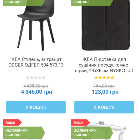
сьогодні
сьогодні
ІКЕА Стілець, антрацит
ІКЕА Підставка для
ODGER ОДГЕР, 504.573.13
сушіння посуду, темно-
сірий, 44x36 см NYSKÖLJD
НЮХОЛІД, 004.510.59
4 695,00 грн
164,00 грн
4 346,00 грн
123,00 грн
У КОШИК
У КОШИК
Акція
Акція
Відправимо
Відправимо
сьогодні
сьогодні