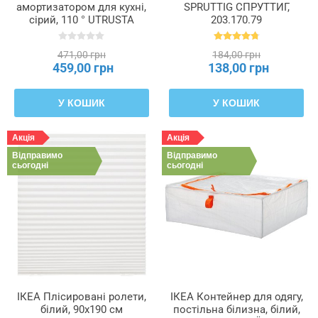
амортизатором для кухні,
SPRUTTIG СПРУТТИГ,
сірий, 110 ° UTRUSTA
203.170.79
УТРУСТА, 805.248.82
471,00 грн
184,00 грн
459,00 грн
138,00 грн
У КОШИК
У КОШИК
Акція
Акція
Відправимо
Відправимо
сьогодні
сьогодні
ІКЕА Плісировані ролети,
ІКЕА Контейнер для одягу,
білий, 90x190 см
постільна білизна, білий,