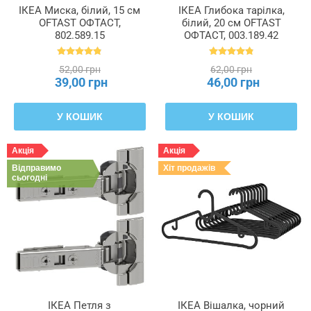
ІКЕА Миска, білий, 15 см
ІКЕА Глибока тарілка,
OFTAST ОФТАСТ,
білий, 20 см OFTAST
802.589.15
ОФТАСТ, 003.189.42
52,00 грн
62,00 грн
39,00 грн
46,00 грн
У КОШИК
У КОШИК
Акція
Акція
Відправимо
Хіт продажів
сьогодні
ІКЕА Петля з
ІКЕА Вішалка, чорний