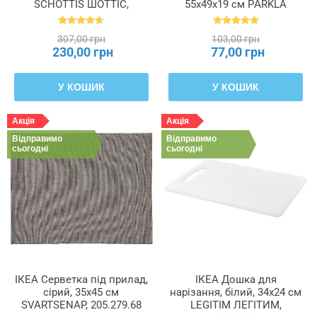
SCHOTTIS ШОТТІС,
55x49x19 см PÄRKLA
202.422.82
ПЕРКЛА, 503.953.82
307,00 грн
103,00 грн
230,00 грн
77,00 грн
У КОШИК
У КОШИК
Акція
Акція
Відправимо
Відправимо
сьогодні
сьогодні
ІКЕА Серветка під прилад,
ІКЕА Дошка для
сірий, 35x45 см
нарізання, білий, 34x24 см
SVARTSENAP, 205.279.68
LEGITIM ЛЕГІТИМ,