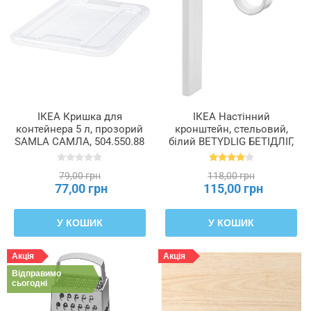
ІКЕА Кришка для
ІКЕА Настінний
контейнера 5 л, прозорий
кронштейн, стельовий,
SAMLA САМЛА, 504.550.88
білий BETYDLIG БЕТІДЛІГ,
302.198.89
79,00 грн
118,00 грн
77,00 грн
115,00 грн
У КОШИК
У КОШИК
Акція
Акція
Відправимо
сьогодні