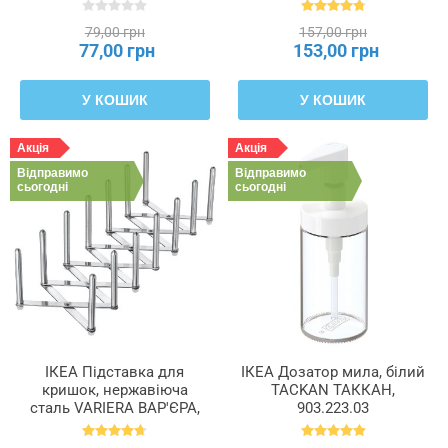
902.022.68
79,00 грн
157,00 грн
77,00 грн
153,00 грн
У КОШИК
У КОШИК
Акція
Акція
Відправимо
Відправимо
сьогодні
сьогодні
ІКЕА Підставка для
ІКЕА Дозатор мила, білий
кришок, нержавіюча
TACKAN ТАККАН,
сталь VARIERA ВАР'ЄРА,
903.223.03
701.548.00