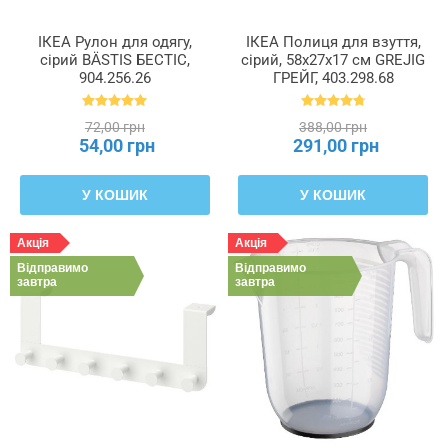
ІКЕА Рулон для одягу,
ІКЕА Полиця для взуття,
сірий BÄSTIS БЕСТІС,
сірий, 58x27x17 см GREJIG
904.256.26
ГРЕЙГ, 403.298.68
72,00 грн
388,00 грн
54,00 грн
291,00 грн
У КОШИК
У КОШИК
Акція
Акція
Відправимо
Відправимо
завтра
завтра