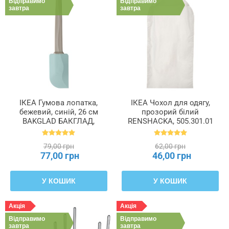
Відправимо
Відправимо
завтра
завтра
ІКЕА Гумова лопатка,
ІКЕА Чохол для одягу,
бежевий, синій, 26 см
прозорий білий
BAKGLAD БАКГЛАД,
RENSHACKA, 505.301.01
204.855.48
79,00 грн
62,00 грн
77,00 грн
46,00 грн
У КОШИК
У КОШИК
Акція
Акція
Відправимо
Відправимо
завтра
завтра