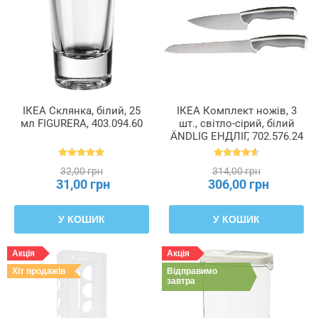
ІКЕА Склянка, білий, 25
ІКЕА Комплект ножів, 3
мл FIGURERA, 403.094.60
шт., світло-сірий, білий
ÄNDLIG ЕНДЛІГ, 702.576.24
32,00 грн
314,00 грн
31,00 грн
306,00 грн
У КОШИК
У КОШИК
Акція
Акція
Хіт продажів
Відправимо
завтра