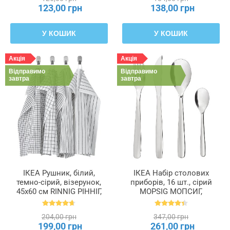
123,00 грн
138,00 грн
У КОШИК
У КОШИК
Акція
Акція
Відправимо
Відправимо
завтра
завтра
ІКЕА Рушник, білий,
ІКЕА Набір столових
темно-сірий, візерунок,
приборів, 16 шт., сірий
45x60 см RINNIG РІННІГ,
MOPSIG МОПСИГ,
204.763.46
003.430.03
204,00 грн
347,00 грн
199,00 грн
261,00 грн