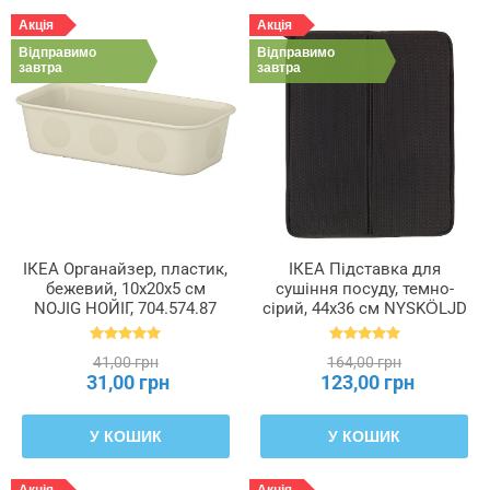
Акція
Акція
Відправимо
Відправимо
завтра
завтра
ІКЕА Органайзер, пластик,
ІКЕА Підставка для
бежевий, 10x20x5 см
сушіння посуду, темно-
NOJIG НОЙІГ, 704.574.87
сірий, 44x36 см NYSKÖLJD
НЮХОЛІД, 004.510.59
41,00 грн
164,00 грн
31,00 грн
123,00 грн
У КОШИК
У КОШИК