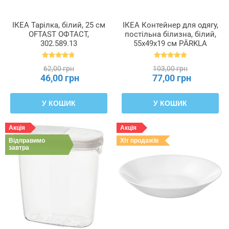
ІКЕА Тарілка, білий, 25 см
ІКЕА Контейнер для одягу,
OFTAST ОФТАСТ,
постільна білизна, білий,
302.589.13
55x49x19 см PÄRKLA
ПЕРКЛА, 503.953.82
62,00 грн
103,00 грн
46,00 грн
77,00 грн
У КОШИК
У КОШИК
Акція
Акція
Відправимо
Хіт продажів
завтра