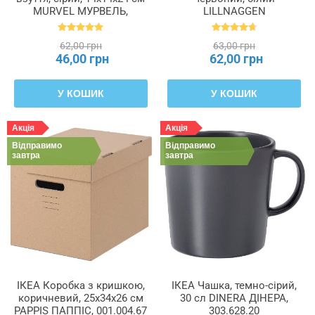
MURVEL МУРВЕЛЬ,
LILLNAGGEN
204.348.32
ЛІЛЛЬНАГЕН, 402.435.96
62,00 грн
63,00 грн
46,00 грн
62,00 грн
У КОШИК
У КОШИК
Акція
Акція
Відправимо
Відправимо
завтра
завтра
ІКЕА Коробка з кришкою,
ІКЕА Чашка, темно-сірий,
коричневий, 25x34x26 см
30 сл DINERA ДІНЕРА,
PAPPIS ПАППІС, 001.004.67
303.628.20