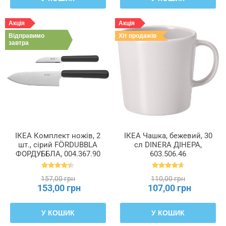
Акція
Акція
Відправимо
Хіт продажів
завтра
ІКЕА Комплект ножів, 2
ІКЕА Чашка, бежевий, 30
шт., сірий FÖRDUBBLA
сл DINERA ДІНЕРА,
ФОРДУББЛА, 004.367.90
603.506.46
157,00 грн
110,00 грн
153,00 грн
107,00 грн
У КОШИК
У КОШИК