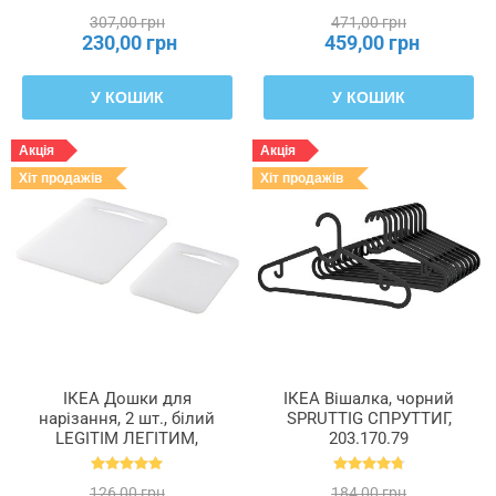
307,00 грн
471,00 грн
230,00 грн
459,00 грн
У КОШИК
У КОШИК
Акція
Акція
Хіт продажів
Хіт продажів
ІКЕА Дошки для
ІКЕА Вішалка, чорний
нарізання, 2 шт., білий
SPRUTTIG СПРУТТИГ,
LEGITIM ЛЕГІТИМ,
203.170.79
705.567.03
126,00 грн
184,00 грн