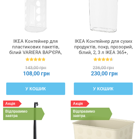
ІКЕА Контейнер для
ІКЕА Контейнер для сухих
пластикових пакетів,
продуктів, покр, прозорий,
білий VARIERA ВАР'ЄРА,
білий, 2, 3 л IKEA 365+,
800.102.22
900.667.08
143,00 грн
236,00 грн
108,00 грн
230,00 грн
У КОШИК
У КОШИК
Акція
Акція
Відправимо
Відправимо
завтра
завтра