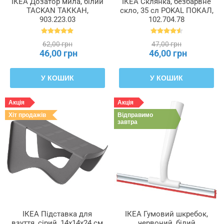
ІКЕА Дозатор мила, білий
ІКЕА Склянка, безбарвне
TACKAN ТАККАН,
скло, 35 сл POKAL ПОКАЛ,
903.223.03
102.704.78
62,00 грн
47,00 грн
46,00 грн
46,00 грн
У КОШИК
У КОШИК
Акція
Акція
Хіт продажів
Відправимо
завтра
ІКЕА Підставка для
ІКЕА Гумовий шкребок,
взуття, сірий, 14x14x24 см
червоний, білий