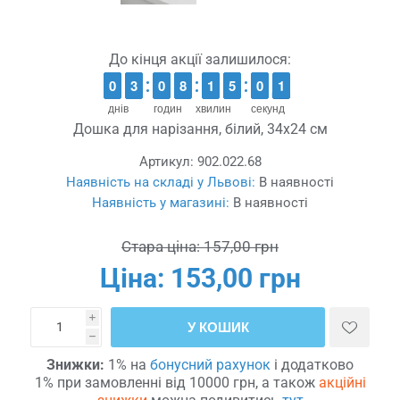
До кінця акції залишилося:
9
9
0
0
2
2
3
3
9
9
0
0
7
7
8
8
1
1
1
1
5
4
0
5
0
9
5
0
0
днів
годин
хвилин
секунд
Дошка для нарізання, білий, 34x24 см
Артикул:
902.022.68
Наявність на складі у Львові:
В наявності
Наявність у магазині:
В наявності
Стара ціна:
157,00 грн
Ціна:
153,00 грн
i
У КОШИК
h
Знижки:
1% на
бонусний рахунок
і додатково
1% при замовленні від 10000 грн, а також
акційні