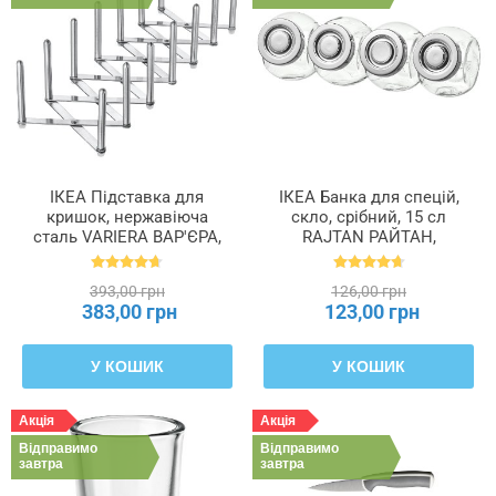
ІКЕА Підставка для
ІКЕА Банка для спецій,
кришок, нержавіюча
скло, срібний, 15 сл
сталь VARIERA ВАР'ЄРА,
RAJTAN РАЙТАН,
701.548.00
400.647.02
393,00 грн
126,00 грн
383,00 грн
123,00 грн
У КОШИК
У КОШИК
Акція
Акція
Відправимо
Відправимо
завтра
завтра