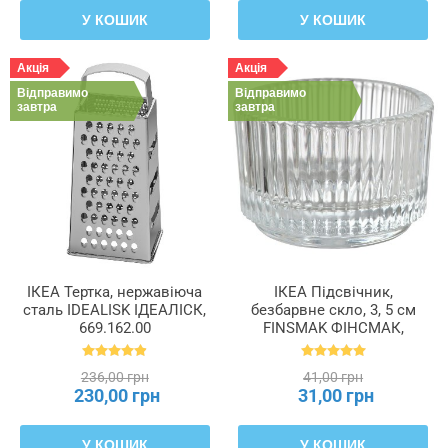
У КОШИК
У КОШИК
Акція
Акція
Відправимо
Відправимо
завтра
завтра
ІКЕА Тертка, нержавіюча
ІКЕА Підсвічник,
сталь IDEALISK ІДЕАЛІСК,
безбарвне скло, 3, 5 см
669.162.00
FINSMAK ФІНСМАК,
004.709.82
236,00 грн
41,00 грн
230,00 грн
31,00 грн
У КОШИК
У КОШИК