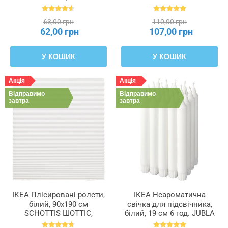
63,00 грн
110,00 грн
62,00 грн
107,00 грн
У КОШИК
У КОШИК
Акція
Акція
Відправимо
Відправимо
завтра
завтра
ІКЕА Плісировані ролети,
ІКЕА Неароматична
білий, 90x190 см
свічка для підсвічника,
SCHOTTIS ШОТТІС,
білий, 19 см 6 год. JUBLA
202.422.82
ДЖУБЛ, 601.919.16