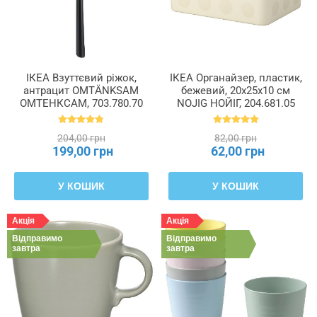
ІКЕА Взуттєвий ріжок,
ІКЕА Органайзер, пластик,
антрацит OMTÄNKSAM
бежевий, 20x25x10 см
ОМТЕНКСАМ, 703.780.70
NOJIG НОЙІГ, 204.681.05
204,00 грн
82,00 грн
199,00 грн
62,00 грн
У КОШИК
У КОШИК
Акція
Акція
Відправимо
Відправимо
завтра
завтра