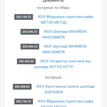
Документи:
Інструкції по збірці:
ІКЕА Вбудована підлогова шафа
502.154.75
METOD МЕТОД
ІКЕА Шухляда MAXIMERA
202.046.33
МАКСИМЕРА
ІКЕА Шухляда MAXIMERA
202.046.33
МАКСИМЕРА
ІКЕА Сепаратор пластини від
302.432.95
шухляди NYTTIG НІТТІГ
Інструкції:
ІКЕА Фронтальна панель шухляди
606.488.69
ASPUDDEN
ІКЕА Вбудована підлогова шафа
502.154.75
METOD МЕТОД