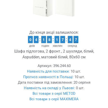
До кінця акції залишилося:
9
9
0
0
3
3
4
4
1
1
1
1
7
7
8
8
1
1
1
1
6
6
7
7
5
4
4
7
6
7
днів
годин
хвилин
секунд
Шафа підлогова, 2 фронт., 2 шухляди, білий,
Aspudden, матовий білий, 80x60 см
Артикул:
396.244.60
Наявність для поставки:
10 шт.
Прогноз наявності в Польщі:
10 шт.
Дата поставки під замовлення:
20 серпня
Наявність на складі у Львові:
0 шт.
Всі товари з серії METOD
Всі товари з серії MAXIMERA