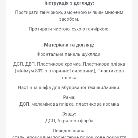
Інструкція з догляду:
Протирати ганчіркою, змоченою м'яким миючим
засобом.
Протирати чистою, сухою ганчіркою.
Матеріали та догляд:
Фронтальна панель шухляди:
ДСП, ДВП, Пластикова кромка, Пластикова плівка
(мінімум 80% з вторинної сировини), Пластикова
плівка
Настінна шафа для вбудованої техніки/мийки:
Рама:
ДСП, меламінова плівка, пластикова кромка
Ззаду:
ДСП, Акрилова фарба
Передня шина:
сталь, епоксидне/поліестерне порошкове покриття