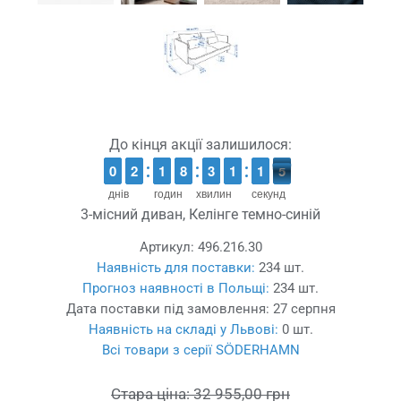
До кінця акції залишилося:
9
9
0
0
1
1
2
2
1
1
1
1
7
7
8
8
2
2
3
3
1
1
1
1
2
1
1
5
4
4
днів
годин
хвилин
секунд
3-місний диван, Келінге темно-синій
Артикул:
496.216.30
Наявність для поставки:
234 шт.
Прогноз наявності в Польщі:
234 шт.
Дата поставки під замовлення:
27 серпня
Наявність на складі у Львові:
0 шт.
Всі товари з серії SÖDERHAMN
Стара ціна:
32 955,00 грн