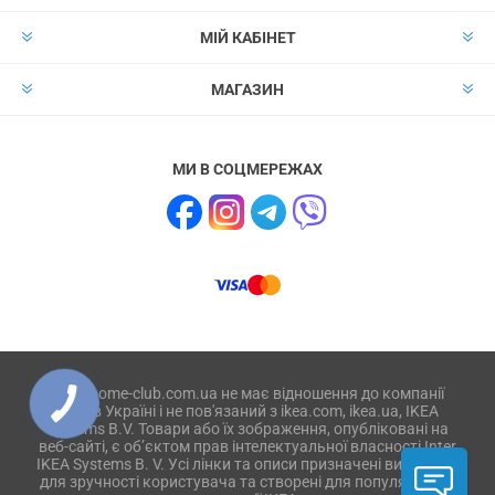
МІЙ КАБІНЕТ
МАГАЗИН
МИ В СОЦМЕРЕЖАХ
Сайт home-club.com.ua не має відношення до компанії
IKEA в Україні і не пов'язаний з ikea.com, ikea.ua, IKEA
Systems B.V. Товари або їх зображення, опубліковані на
веб-сайті, є об’єктом прав інтелектуальної власності Inter
IKEA Systems B. V. Усі лінки та описи призначені виключно
для зручності користувача та створені для популяризації