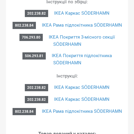
Інструкції по збірці:
ІКЕА Каркас SÖDERHAMN
202.238.82
ІКЕА Рама підлокітника SÖDERHAMN
802.238.84
ІКЕА Покриття 3-місного секції
706.293.80
SÖDERHAMN
ІКЕА Покриття підлокітника
506.293.81
SÖDERHAMN
Інструкції:
ІКЕА Каркас SÖDERHAMN
202.238.82
ІКЕА Каркас SÖDERHAMN
202.238.82
ІКЕА Рама підлокітника SÖDERHAMN
802.238.84
Товар доданий у каталог: