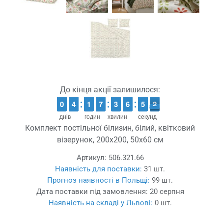
До кінця акції залишилося:
9
9
0
0
3
3
4
4
1
1
1
1
6
6
7
7
2
2
3
3
5
5
6
6
4
4
5
5
2
1
2
днів
годин
хвилин
секунд
Комплект постільної білизин, білий, квітковий
візерунок, 200x200, 50x60 см
Артикул:
506.321.66
Наявність для поставки:
31 шт.
Прогноз наявності в Польщі:
99 шт.
Дата поставки під замовлення:
20 серпня
Наявність на складі у Львові:
0 шт.