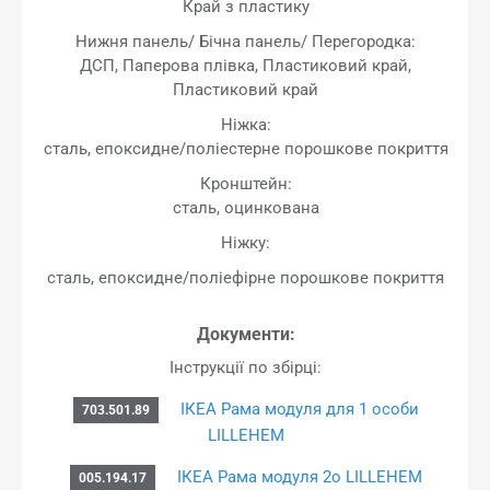
Край з пластику
Нижня панель/ Бічна панель/ Перегородка:
ДСП, Паперова плівка, Пластиковий край,
Пластиковий край
Ніжка:
сталь, епоксидне/поліестерне порошкове покриття
Кронштейн:
сталь, оцинкована
Ніжку:
сталь, епоксидне/поліефірне порошкове покриття
Документи:
Інструкції по збірці:
ІКЕА Рама модуля для 1 особи
703.501.89
LILLEHEM
ІКЕА Рама модуля 2o LILLEHEM
005.194.17