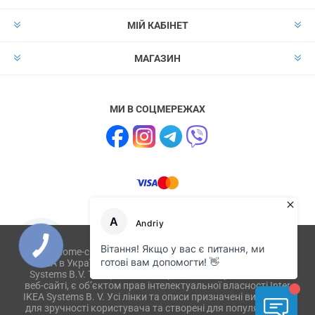
МІЙ КАБІНЕТ
МАГАЗИН
МИ В СОЦМЕРЕЖАХ
Сайт home-club.com.ua не має відношення до компанії
IKEA в Україні і не пов'язаний з ikea.com, ikea.ua, IKEA
Systems B.V. Товари або їх зображення, опубліковані на
веб-сайті, є об’єктом прав інтелектуальної власності Inter
IKEA Systems B. V. Усі лінки та описи призначені виключно
для зручності користувача та створені для популяризації