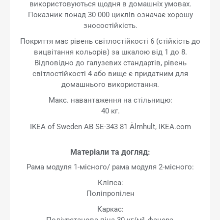
використовуються щодня в домашніх умовах.
Показник понад 30 000 циклів означає хорошу
зносостійкість.
Покриття має рівень світлостійкості 6 (стійкість до
вицвітання кольорів) за шкалою від 1 до 8.
Відповідно до галузевих стандартів, рівень
світлостійкості 4 або вище є придатним для
домашнього використання.
Макс. навантаження на стільницю:
40 кг.
IKEA of Sweden AB SE-343 81 Älmhult, IKEA.com
Матеріали та догляд:
Рама модуля 1-місного/ рама модуля 2-місного:
Кліпса:
Поліпропілен
Каркас:
Поліуретанова піна 30 кг/м³, фанера,