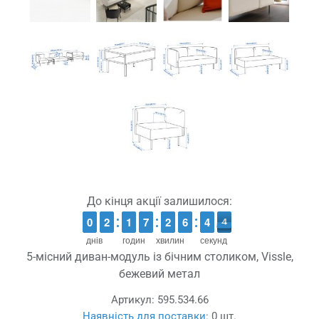
До кінця акції залишилося:
9
9
0
0
1
1
2
2
1
1
1
1
6
6
7
7
1
1
2
2
5
5
6
6
5
4
4
4
3
4
днів
годин
хвилин
секунд
5-місний диван-модуль із бічним столиком, Vissle,
бежевий метал
Артикул:
595.534.66
Наявність для поставки:
0 шт.