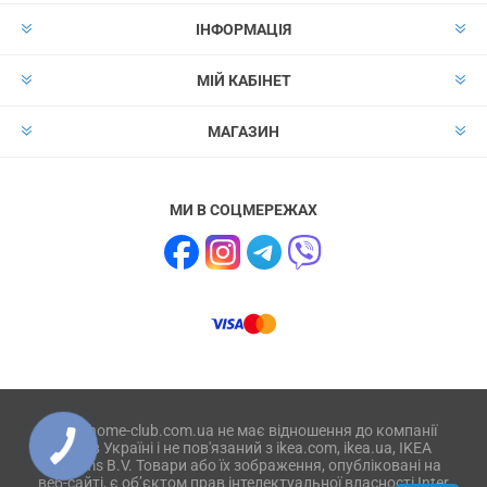
ІНФОРМАЦІЯ
МІЙ КАБІНЕТ
МАГАЗИН
МИ В СОЦМЕРЕЖАХ
Сайт home-club.com.ua не має відношення до компанії
IKEA в Україні і не пов'язаний з ikea.com, ikea.ua, IKEA
Systems B.V. Товари або їх зображення, опубліковані на
веб-сайті, є об’єктом прав інтелектуальної власності Inter