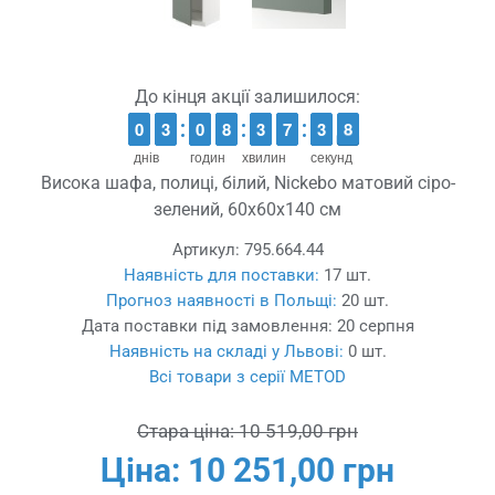
До кінця акції залишилося:
9
9
0
0
2
2
3
3
9
9
0
0
7
7
8
8
2
2
3
3
6
6
7
7
4
3
3
8
7
8
днів
годин
хвилин
секунд
Висока шафа, полиці, білий, Nickebo матовий сіро-
зелений, 60x60x140 см
Артикул:
795.664.44
Наявність для поставки:
17 шт.
Прогноз наявності в Польщі:
20 шт.
Дата поставки під замовлення:
20 серпня
Наявність на складі у Львові:
0 шт.
Всі товари з серії METOD
Стара ціна:
10 519,00 грн
Ціна:
10 251,00 грн