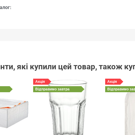
алог:
нти, які купили цей товар, також к
Акція
Акція
Відправимо
завтра
Відправимо
за