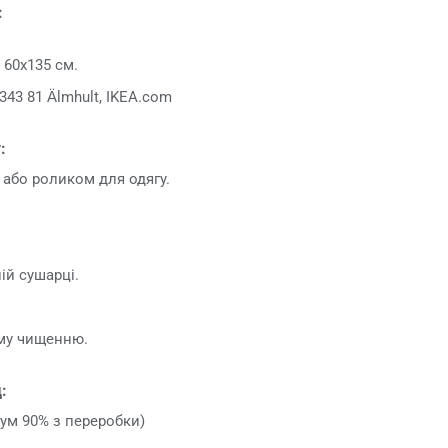
:
. 60x135 см.
343 81 Älmhult, IKEA.com
:
або роликом для одягу.
ій сушарці.
ому чищенню.
:
мум 90% з переробки)