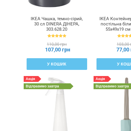
ІКЕА Чашка, темно-сірий,
ІКЕА Контейнер
30 сл DINERA ДІНЕРА,
постільна біли
303.628.20
55x49x19 с
ПЕРКЛА, 50
110,00 грн
103,00 
107,00 грн
77,00
У КОШИК
У КОШ
Акція
Акція
Відправимо
завтра
Відправимо
завтра