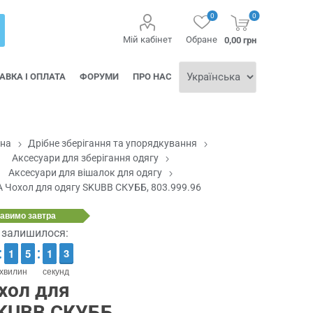
0
0
Мій кабінет
Обране
0,00 грн
АВКА І ОПЛАТА
ФОРУМИ
ПРО НАС
вна
Дрібне зберігання та упорядкування
Аксесуари для зберігання одягу
Аксесуари для вішалок для одягу
А Чохол для одягу SKUBB СКУББ, 803.999.96
равимо
завтра
ї залишилося:
1
1
1
1
4
4
5
5
2
1
1
3
2
2
хвилин
секунд
хол для
SKUBB СКУББ,