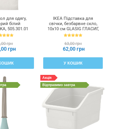
ол для одягу,
ІКЕА Підставка для
рий білий
свічки, безбарвне скло,
A, 505.301.01
10x10 см GLASIG ГЛАСИГ,
602.591.43
,00 грн
63,00 грн
,00 грн
62,00 грн
 КОШИК
У КОШИК
Акція
втра
Відправимо
завтра