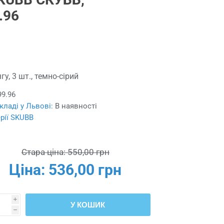
.96
у, 3 шт., темно-сірий
99.96
кладі у Львові:
В наявності
ерії SKUBB
Стара ціна:
550,00 грн
Ціна:
536,00 грн
i
У КОШИК
h