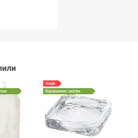
упили
Акція
втра
Відправимо
завтра