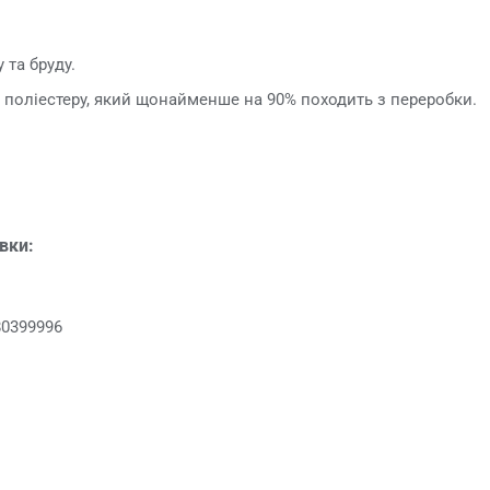
 та бруду.
 поліестеру, який щонайменше на 90% походить з переробки.
овки:
80399996