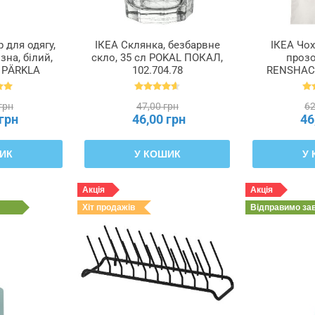
 для одягу,
ІКЕА Склянка, безбарвне
ІКЕА Чох
зна, білий,
скло, 35 сл POKAL ПОКАЛ,
прозо
м PÄRKLA
102.704.78
RENSHACK
3.953.82
грн
47,00 грн
62
 грн
46,00 грн
46
ИК
У КОШИК
У
Акція
Акція
Хіт продажів
Відправимо
за