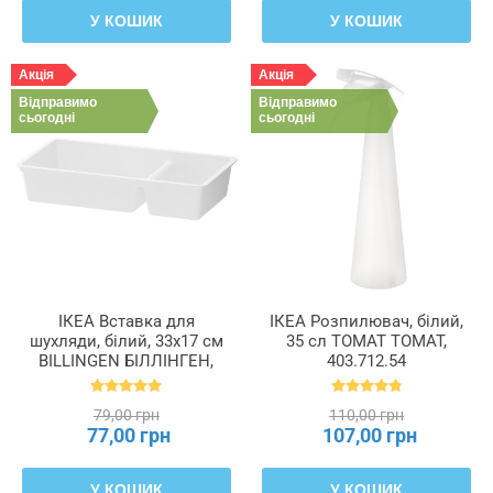
У КОШИК
У КОШИК
Акція
Акція
Відправимо
Відправимо
сьогодні
сьогодні
ІКЕА Вставка для
ІКЕА Розпилювач, білий,
шухляди, білий, 33x17 см
35 сл TOMAT ТОМАТ,
BILLINGEN БІЛЛІНГЕН,
403.712.54
302.704.01
79,00 грн
110,00 грн
77,00 грн
107,00 грн
У КОШИК
У КОШИК