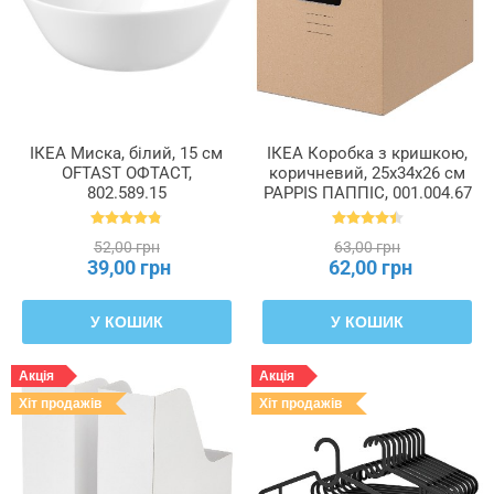
ІКЕА Миска, білий, 15 см
ІКЕА Коробка з кришкою,
OFTAST ОФТАСТ,
коричневий, 25x34x26 см
802.589.15
PAPPIS ПАППІС, 001.004.67
52,00 грн
63,00 грн
39,00 грн
62,00 грн
У КОШИК
У КОШИК
Акція
Акція
Хіт продажів
Хіт продажів