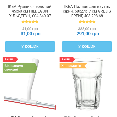
ІКЕА Рушник, червоний,
ІКЕА Полиця для взуття,
45x60 см HILDEGUN
сірий, 58x27x17 см GREJIG
ХІЛЬДЕГУН, 004.840.07
ГРЕЙГ, 403.298.68
41,00 грн
388,00 грн
31,00 грн
291,00 грн
У КОШИК
У КОШИК
Акція
Акція
Відправимо
Хіт продажів
сьогодні