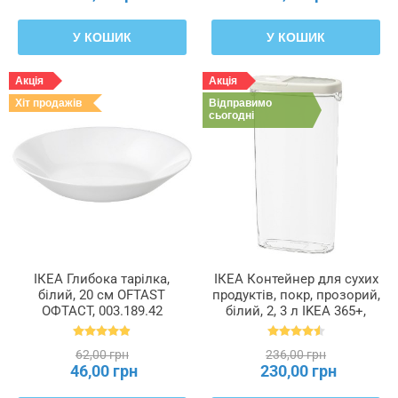
У КОШИК
У КОШИК
Акція
Акція
Хіт продажів
Відправимо
сьогодні
ІКЕА Глибока тарілка,
ІКЕА Контейнер для сухих
білий, 20 см OFTAST
продуктів, покр, прозорий,
ОФТАСТ, 003.189.42
білий, 2, 3 л IKEA 365+,
900.667.08
62,00 грн
236,00 грн
46,00 грн
230,00 грн