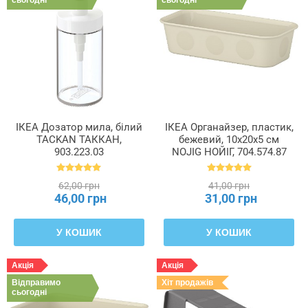
ІКЕА Дозатор мила, білий
ІКЕА Органайзер, пластик,
TACKAN ТАККАН,
бежевий, 10x20x5 см
903.223.03
NOJIG НОЙІГ, 704.574.87
62,00 грн
41,00 грн
46,00 грн
31,00 грн
У КОШИК
У КОШИК
Акція
Акція
Відправимо
Хіт продажів
сьогодні