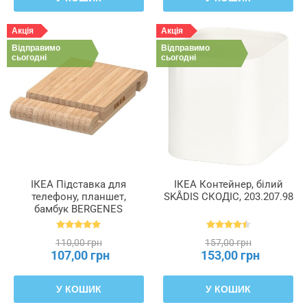
Акція
Акція
Відправимо
Відправимо
сьогодні
сьогодні
ІКЕА Підставка для
ІКЕА Контейнер, білий
телефону, планшет,
SKÅDIS СКОДІС, 203.207.98
бамбук BERGENES
БЕРГЕНЕС, 104.579.99
110,00 грн
157,00 грн
107,00 грн
153,00 грн
У КОШИК
У КОШИК