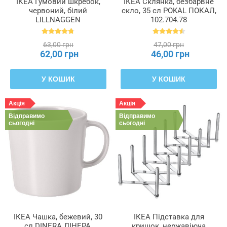
ІКЕА Гумовий шкребок,
ІКЕА Склянка, безбарвне
червоний, білий
скло, 35 сл POKAL ПОКАЛ,
LILLNAGGEN
102.704.78
ЛІЛЛЬНАГЕН, 402.435.96
63,00 грн
47,00 грн
62,00 грн
46,00 грн
У КОШИК
У КОШИК
Акція
Акція
Відправимо
Відправимо
сьогодні
сьогодні
ІКЕА Чашка, бежевий, 30
ІКЕА Підставка для
сл DINERA ДІНЕРА,
кришок, нержавіюча