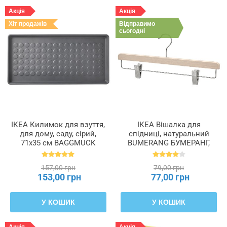
Акція
Акція
Хіт продажів
Відправимо
сьогодні
ІКЕА Килимок для взуття,
ІКЕА Вішалка для
для дому, саду, сірий,
спідниці, натуральний
71x35 см BAGGMUCK
BUMERANG БУМЕРАНГ,
БАГГМУКК, 603.297.11
404.324.79
157,00 грн
79,00 грн
153,00 грн
77,00 грн
У КОШИК
У КОШИК
Акція
Акція