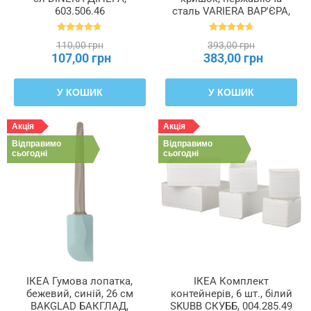
603.506.46
сталь VARIERA ВАР'ЄРА,
701.548.00
110,00 грн
393,00 грн
107,00 грн
383,00 грн
У КОШИК
У КОШИК
Акція
Акція
Відправимо
Відправимо
сьогодні
сьогодні
ІКЕА Гумова лопатка,
ІКЕА Комплект
бежевий, синій, 26 см
контейнерів, 6 шт., білий
BAKGLAD БАКГЛАД,
SKUBB СКУББ, 004.285.49