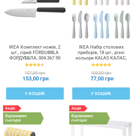
ІКЕА Комплект ножів, 2
ІКЕА Набір столових
шт., сірий FÖRDUBBLA
приборів, 18 шт., різні
ФОРДУББЛА, 004.367.90
кольори KALAS КАЛАС,
704.613.85
157,00 грн
103,00 грн
153,00 грн
77,00 грн
У КОШИК
У КОШИК
Акція
Акція
Відправимо
Відправимо
сьогодні
сьогодні