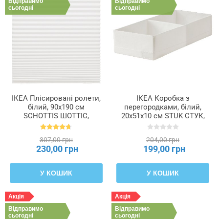
Відправимо
Відправимо
сьогодні
сьогодні
ІКЕА Плісировані ролети,
ІКЕА Коробка з
білий, 90x190 см
перегородками, білий,
SCHOTTIS ШОТТІС,
20x51x10 см STUK СТУК,
202.422.82
604.744.30
307,00 грн
204,00 грн
230,00 грн
199,00 грн
У КОШИК
У КОШИК
Акція
Акція
Відправимо
Відправимо
сьогодні
сьогодні