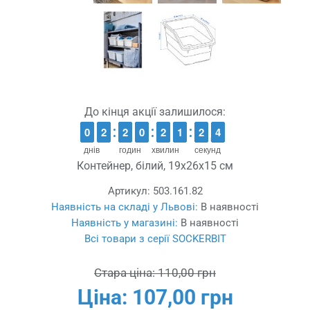
До кінця акції залишилося:
9
9
0
0
1
1
2
2
1
1
2
2
9
9
0
0
1
1
2
2
1
1
1
1
3
2
2
3
2
3
днів
годин
хвилин
секунд
Контейнер, білий, 19x26x15 см
Артикул:
503.161.82
Наявність на складі у Львові:
В наявності
Наявність у магазині:
В наявності
Всі товари з серії SOCKERBIT
Стара ціна:
110,00 грн
Ціна:
107,00 грн