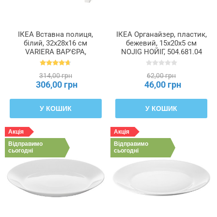
ІКЕА Вставна полиця,
ІКЕА Органайзер, пластик,
білий, 32x28x16 см
бежевий, 15x20x5 см
VARIERA ВАР'ЄРА,
NOJIG НОЙІГ, 504.681.04
601.366.23
314,00 грн
62,00 грн
306,00 грн
46,00 грн
У КОШИК
У КОШИК
Акція
Акція
Відправимо
Відправимо
сьогодні
сьогодні