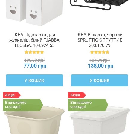
ІКЕА Підставка для
ІКЕА Вішалка, чорний
журналів, білий TJABBA
SPRUTTIG СПРУТТИГ,
ТЬЄББА, 104.924.55
203.170.79
103,00 грн
184,00 грн
77,00 грн
138,00 грн
У КОШИК
У КОШИК
Акція
Акція
Відправимо
Відправимо
сьогодні
сьогодні