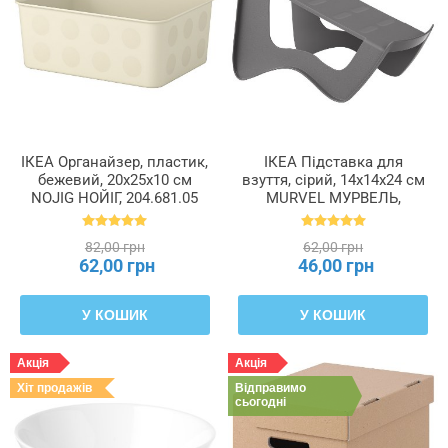
ІКЕА Органайзер, пластик,
ІКЕА Підставка для
бежевий, 20x25x10 см
взуття, сірий, 14x14x24 см
NOJIG НОЙІГ, 204.681.05
MURVEL МУРВЕЛЬ,
204.348.32
82,00 грн
62,00 грн
62,00 грн
46,00 грн
У КОШИК
У КОШИК
Акція
Акція
Хіт продажів
Відправимо
сьогодні