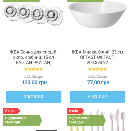
ІКЕА Банка для спецій,
ІКЕА Миска, білий, 23 см
скло, срібний, 15 сл
OFTAST ОФТАСТ,
RAJTAN РАЙТАН,
204.393.92
400.647.02
126,00 грн
103,00 грн
123,00 грн
77,00 грн
У КОШИК
У КОШИК
Акція
Акція
Відправимо
Відправимо
сьогодні
сьогодні