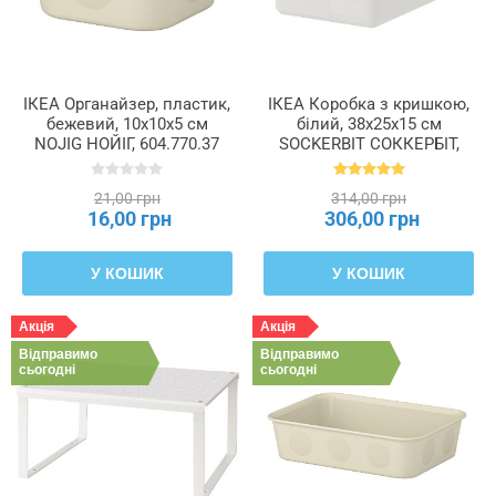
ІКЕА Органайзер, пластик,
ІКЕА Коробка з кришкою,
бежевий, 10x10x5 см
білий, 38x25x15 см
NOJIG НОЙІГ, 604.770.37
SOCKERBIT СОККЕРБІТ,
403.160.69
21,00 грн
314,00 грн
16,00 грн
306,00 грн
У КОШИК
У КОШИК
Акція
Акція
Відправимо
Відправимо
сьогодні
сьогодні