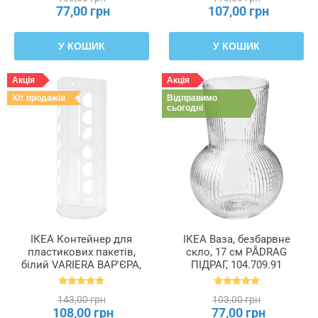
77,00 грн
107,00 грн
У КОШИК
У КОШИК
Акція
Акція
Хіт продажів
Відправимо
сьогодні
ІКЕА Контейнер для
ІКЕА Ваза, безбарвне
пластикових пакетів,
скло, 17 см PÅDRAG
білий VARIERA ВАР'ЄРА,
ПІДРАГ, 104.709.91
800.102.22
143,00 грн
103,00 грн
108,00 грн
77,00 грн