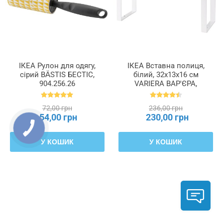
ІКЕА Рулон для одягу,
ІКЕА Вставна полиця,
сірий BÄSTIS БЕСТІС,
білий, 32x13x16 см
904.256.26
VARIERA ВАР'ЄРА,
801.366.22
72,00 грн
236,00 грн
54,00 грн
230,00 грн
У КОШИК
У КОШИК