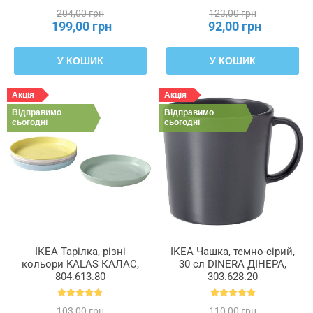
204,00 грн
123,00 грн
199,00 грн
92,00 грн
У КОШИК
У КОШИК
Акція
Акція
Відправимо
Відправимо
сьогодні
сьогодні
ІКЕА Тарілка, різні
ІКЕА Чашка, темно-сірий,
кольори KALAS КАЛАС,
30 сл DINERA ДІНЕРА,
804.613.80
303.628.20
103,00 грн
110,00 грн