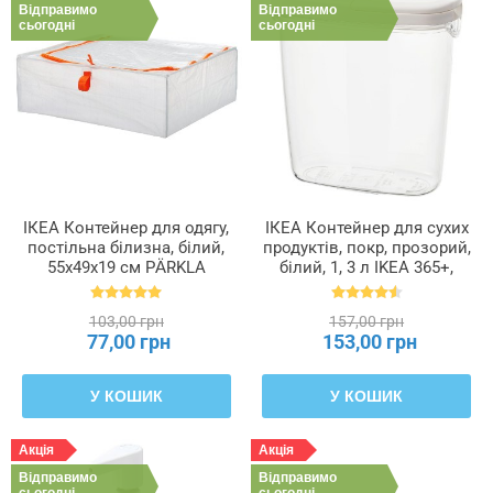
Відправимо
Відправимо
сьогодні
сьогодні
ІКЕА Контейнер для одягу,
ІКЕА Контейнер для сухих
постільна білизна, білий,
продуктів, покр, прозорий,
55x49x19 см PÄRKLA
білий, 1, 3 л IKEA 365+,
ПЕРКЛА, 503.953.82
800.667.23
103,00 грн
157,00 грн
77,00 грн
153,00 грн
У КОШИК
У КОШИК
Акція
Акція
Відправимо
Відправимо
сьогодні
сьогодні