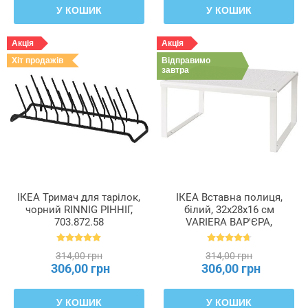
У КОШИК
У КОШИК
Акція
Акція
Хіт продажів
Відправимо
завтра
ІКЕА Тримач для тарілок,
ІКЕА Вставна полиця,
чорний RINNIG РІННІГ,
білий, 32x28x16 см
703.872.58
VARIERA ВАР'ЄРА,
601.366.23
314,00 грн
314,00 грн
306,00 грн
306,00 грн
У КОШИК
У КОШИК