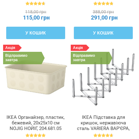
БЕТІДЛІГ, 602.172.28
118,00 грн
388,00 грн
115,00 грн
291,00 грн
У КОШИК
У КОШИК
Акція
Акція
Відправимо
Відправимо
завтра
завтра
ІКЕА Органайзер, пластик,
ІКЕА Підставка для
бежевий, 20x25x10 см
кришок, нержавіюча
NOJIG НОЙІГ, 204.681.05
сталь VARIERA ВАР'ЄРА,
701.548.00