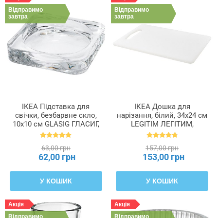
Відправимо
Відправимо
завтра
завтра
ІКЕА Підставка для
ІКЕА Дошка для
свічки, безбарвне скло,
нарізання, білий, 34x24 см
10x10 см GLASIG ГЛАСИГ,
LEGITIM ЛЕГІТИМ,
602.591.43
902.022.68
63,00 грн
157,00 грн
62,00 грн
153,00 грн
У КОШИК
У КОШИК
Акція
Акція
Відправимо
Відправимо