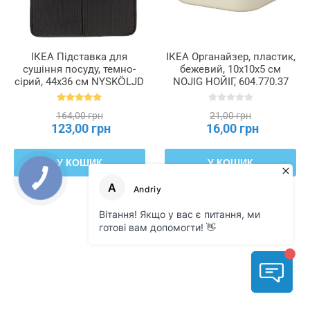
ІКЕА Підставка для
ІКЕА Органайзер, пластик,
сушіння посуду, темно-
бежевий, 10x10x5 см
сірий, 44x36 см NYSKÖLJD
NOJIG НОЙІГ, 604.770.37
НЮХОЛІД, 004.510.59
164,00 грн
21,00 грн
123,00 грн
16,00 грн
У КОШИК
У КОШИК