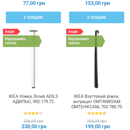
77,00 грн
153,00 грн
У КОШИК
У КОШИК
Акція
Акція
Відправимо
Відправимо
завтра
завтра
ІКЕА Ніжка, білий ADILS
ІКЕА Взуттєвий ріжок,
АДИЛЬС, 902.179.72
антрацит OMTÄNKSAM
ОМТЕНКСАМ, 703.780.70
236,00 грн
204,00 грн
230,00 грн
199,00 грн