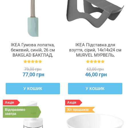
ІКЕА Гумова лопатка,
ІКЕА Підставка для
бежевий, синій, 26 см
взуття, сірий, 14x14x24 см
BAKGLAD БАКГЛАД,
MURVEL МУРВЕЛЬ,
204.855.48
204.348.32
79,00 грн
62,00 грн
77,00 грн
46,00 грн
У КОШИК
У КОШИК
Акція
Акція
Відправимо
Хіт продажів
завтра