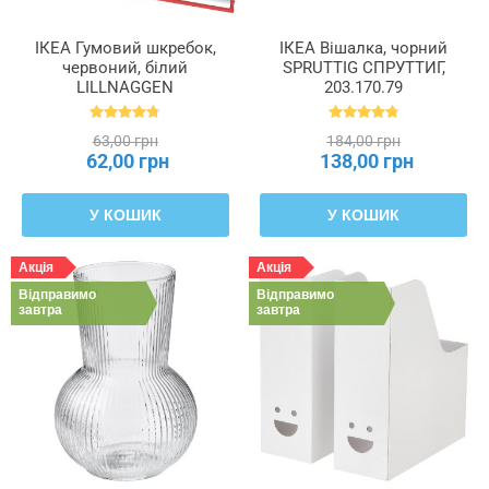
ІКЕА Гумовий шкребок,
ІКЕА Вішалка, чорний
червоний, білий
SPRUTTIG СПРУТТИГ,
LILLNAGGEN
203.170.79
ЛІЛЛЬНАГЕН, 402.435.96
63,00 грн
184,00 грн
62,00 грн
138,00 грн
У КОШИК
У КОШИК
Акція
Акція
Відправимо
Відправимо
завтра
завтра