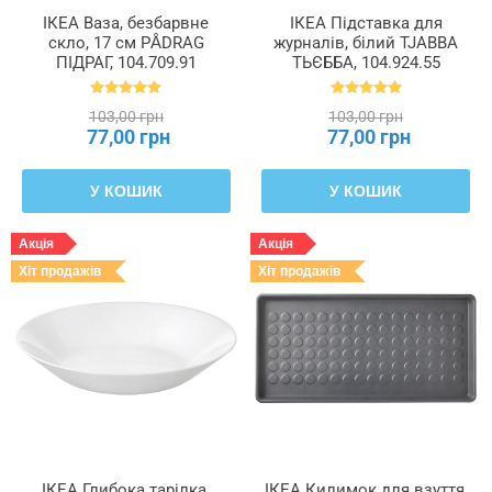
ІКЕА Ваза, безбарвне
ІКЕА Підставка для
скло, 17 см PÅDRAG
журналів, білий TJABBA
ПІДРАГ, 104.709.91
ТЬЄББА, 104.924.55
103,00 грн
103,00 грн
77,00 грн
77,00 грн
У КОШИК
У КОШИК
Акція
Акція
Хіт продажів
Хіт продажів
ІКЕА Глибока тарілка,
ІКЕА Килимок для взуття,