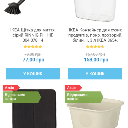
ІКЕА Щітка для миття,
ІКЕА Контейнер для сухих
сірий RINNIG РІННІГ,
продуктів, покр, прозорий,
304.078.14
білий, 1, 3 л IKEA 365+,
800.667.23
79,00 грн
157,00 грн
77,00 грн
153,00 грн
У КОШИК
У КОШИК
Акція
Акція
Відправимо
Відправимо
завтра
завтра