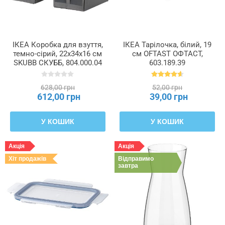
ІКЕА Коробка для взуття,
ІКЕА Тарілочка, білий, 19
темно-сірий, 22x34x16 см
см OFTAST ОФТАСТ,
SKUBB СКУББ, 804.000.04
603.189.39
628,00 грн
52,00 грн
612,00 грн
39,00 грн
У КОШИК
У КОШИК
Акція
Акція
Хіт продажів
Відправимо
завтра