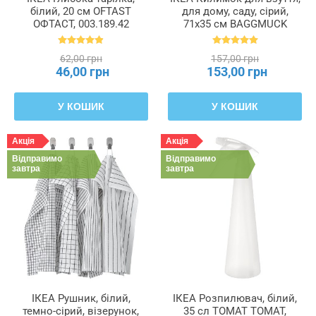
білий, 20 см OFTAST
для дому, саду, сірий,
ОФТАСТ, 003.189.42
71x35 см BAGGMUCK
БАГГМУКК, 603.297.11
62,00 грн
157,00 грн
46,00 грн
153,00 грн
У КОШИК
У КОШИК
Акція
Акція
Відправимо
Відправимо
завтра
завтра
ІКЕА Рушник, білий,
ІКЕА Розпилювач, білий,
темно-сірий, візерунок,
35 сл TOMAT ТОМАТ,