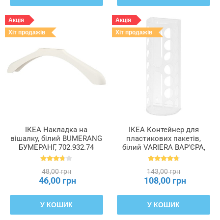
Акція
Акція
Хіт продажів
Хіт продажів
ІКЕА Накладка на
ІКЕА Контейнер для
вішалку, білий BUMERANG
пластикових пакетів,
БУМЕРАНГ, 702.932.74
білий VARIERA ВАР'ЄРА,
800.102.22
48,00 грн
143,00 грн
46,00 грн
108,00 грн
У КОШИК
У КОШИК