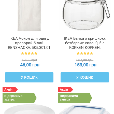
ІКЕА Чохол для одягу,
ІКЕА Банка з кришкою,
прозорий білий
безбарвне скло, 0, 5 л
RENSHACKA, 505.301.01
KORKEN КОРКЕН,
702.135.45
62,00 грн
157,00 грн
46,00 грн
153,00 грн
У КОШИК
У КОШИК
Акція
Акція
Відправимо
Відправимо
завтра
завтра