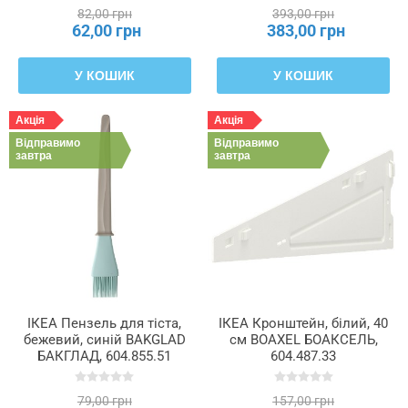
82,00 грн
393,00 грн
62,00 грн
383,00 грн
У КОШИК
У КОШИК
Акція
Акція
Відправимо
Відправимо
завтра
завтра
ІКЕА Пензель для тіста,
ІКЕА Кронштейн, білий, 40
бежевий, синій BAKGLAD
см BOAXEL БОАКСЕЛЬ,
БАКГЛАД, 604.855.51
604.487.33
79,00 грн
157,00 грн