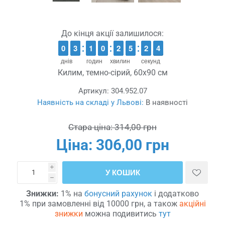
До кінця акції залишилося:
9
9
0
0
2
2
3
3
1
1
1
1
9
9
0
0
1
1
2
2
4
4
5
5
3
2
2
3
2
3
днів
годин
хвилин
секунд
Килим, темно-сірий, 60x90 см
Артикул:
304.952.07
Наявність на складі у Львові:
В наявності
Стара ціна:
314,00 грн
Ціна:
306,00 грн
i
У КОШИК
h
Знижки:
1% на
бонусний рахунок
і додатково
1% при замовленні від 10000 грн, а також
акційні
знижки
можна подивитись
тут