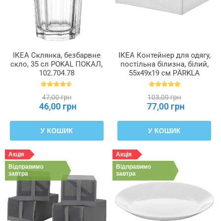
ІКЕА Склянка, безбарвне
ІКЕА Контейнер для одягу,
скло, 35 сл POKAL ПОКАЛ,
постільна білизна, білий,
102.704.78
55x49x19 см PÄRKLA
ПЕРКЛА, 503.953.82
47,00 грн
103,00 грн
46,00 грн
77,00 грн
У КОШИК
У КОШИК
Акція
Акція
Відправимо
Відправимо
завтра
завтра