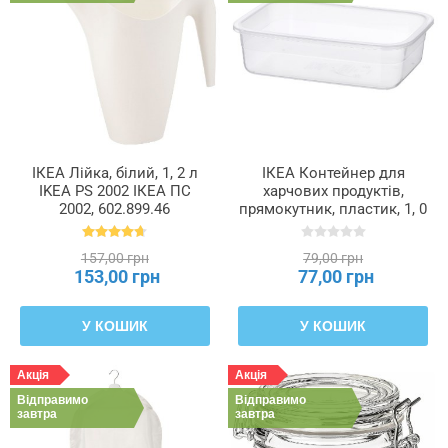
ІКЕА Лійка, білий, 1, 2 л
ІКЕА Контейнер для
IKEA PS 2002 ІКЕА ПС
харчових продуктів,
2002, 602.899.46
прямокутник, пластик, 1, 0
л IKEA 365+, 403.591.48
157,00 грн
79,00 грн
153,00 грн
77,00 грн
У КОШИК
У КОШИК
Акція
Акція
Відправимо
Відправимо
завтра
завтра