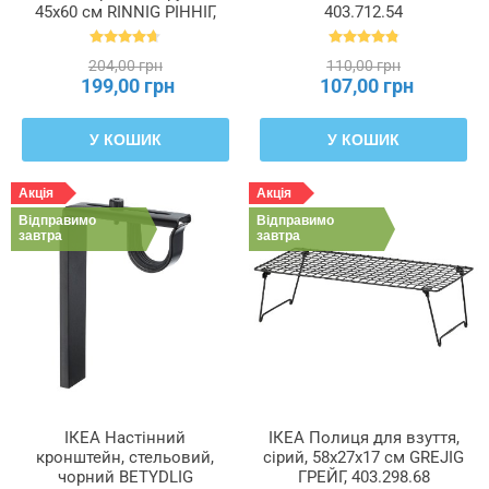
45x60 см RINNIG РІННІГ,
403.712.54
204.763.46
204,00 грн
110,00 грн
199,00 грн
107,00 грн
У КОШИК
У КОШИК
Акція
Акція
Відправимо
Відправимо
завтра
завтра
ІКЕА Настінний
ІКЕА Полиця для взуття,
кронштейн, стельовий,
сірий, 58x27x17 см GREJIG
чорний BETYDLIG
ГРЕЙГ, 403.298.68