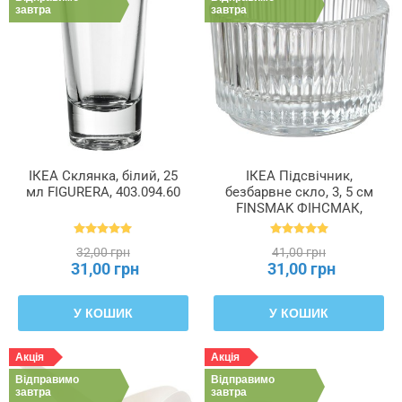
завтра
завтра
ІКЕА Склянка, білий, 25
ІКЕА Підсвічник,
мл FIGURERA, 403.094.60
безбарвне скло, 3, 5 см
FINSMAK ФІНСМАК,
004.709.82
32,00 грн
41,00 грн
31,00 грн
31,00 грн
У КОШИК
У КОШИК
Акція
Акція
Відправимо
Відправимо
завтра
завтра