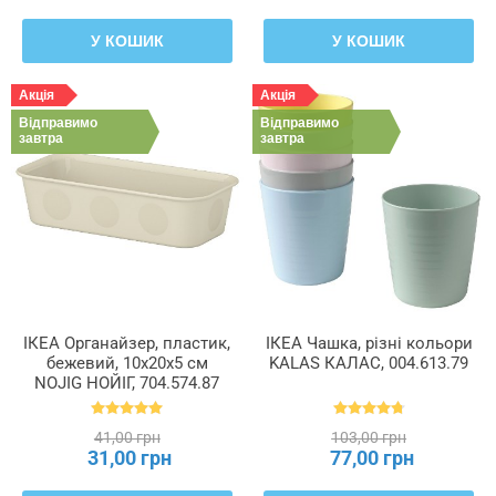
У КОШИК
У КОШИК
Акція
Акція
Відправимо
Відправимо
завтра
завтра
ІКЕА Органайзер, пластик,
ІКЕА Чашка, різні кольори
бежевий, 10x20x5 см
KALAS КАЛАС, 004.613.79
NOJIG НОЙІГ, 704.574.87
41,00 грн
103,00 грн
31,00 грн
77,00 грн