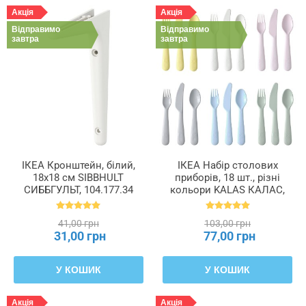
Акція
Акція
Відправимо
Відправимо
завтра
завтра
ІКЕА Кронштейн, білий,
ІКЕА Набір столових
18x18 см SIBBHULT
приборів, 18 шт., різні
СИББГУЛЬТ, 104.177.34
кольори KALAS КАЛАС,
704.613.85
41,00 грн
103,00 грн
31,00 грн
77,00 грн
У КОШИК
У КОШИК
Акція
Акція