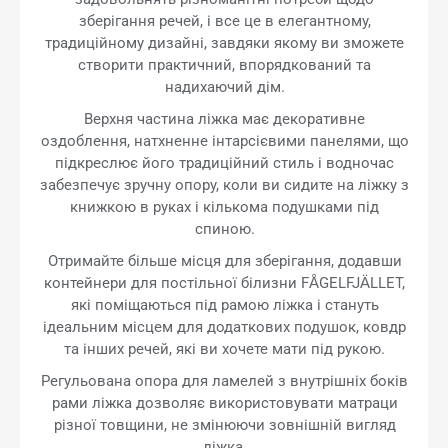
зберігання речей, і все це в елегантному,
традиційному дизайні, завдяки якому ви зможете
створити практичний, впорядкований та
надихаючий дім.
Верхня частина ліжка має декоративне
оздоблення, натхненне інтарсієвими панелями, що
підкреслює його традиційний стиль і водночас
забезпечує зручну опору, коли ви сидите на ліжку з
книжкою в руках і кількома подушками під
спиною.
Отримайте більше місця для зберігання, додавши
контейнери для постільної білизни FÅGELFJÄLLET,
які поміщаються під рамою ліжка і стануть
ідеальним місцем для додаткових подушок, ковдр
та інших речей, які ви хочете мати під рукою.
Регульована опора для ламелей з внутрішніх боків
рами ліжка дозволяє використовувати матраци
різної товщини, не змінюючи зовнішній вигляд
ліжка.