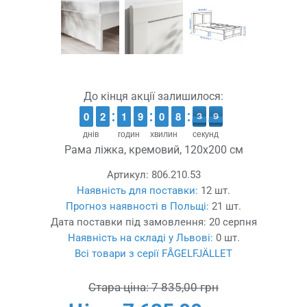
До кінця акції залишилося:
9
9
0
0
1
1
2
2
1
1
1
1
8
8
9
9
9
9
0
0
7
7
8
8
4
3
3
9
8
9
днів
годин
хвилин
секунд
Рама ліжка, кремовий, 120x200 см
Артикул:
806.210.53
Наявність для поставки:
12 шт.
Прогноз наявності в Польщі:
21 шт.
Дата поставки під замовлення:
20 серпня
Наявність на складі у Львові:
0 шт.
Всі товари з серії FÅGELFJÄLLET
Стара ціна:
7 835,00 грн