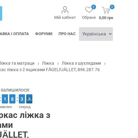
0
0
Мій кабінет
Обране
0,00 грн
АВКА І ОПЛАТА
ФОРУМИ
ПРО НАС
Ліжка та матраци
Ліжка
Ліжка з шухлядами
кас ліжка з 2 ящиками FÅGELFJÄLLET, 896.287.76
ї залишилося:
1
1
1
1
7
7
8
8
4
3
3
3
2
2
хвилин
секунд
ркас ліжка з
ами
JÄLLET,