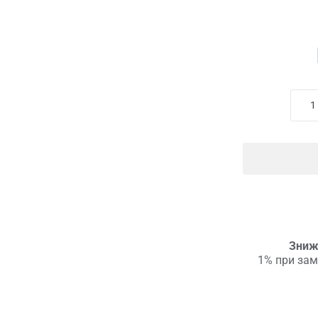
Зниж
1% при зам