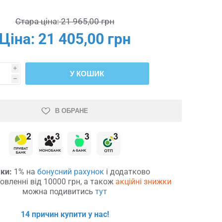
Стара ціна:
21 965,00 грн
Ціна:
21 405,00 грн
i
У КОШИК
h
В ОБРАНЕ
ки:
1% на
бонусний рахунок
і додатково
овленні від 10000 грн, а також
акційні знижки
можна подивитись
тут
14 причин купити у нас!