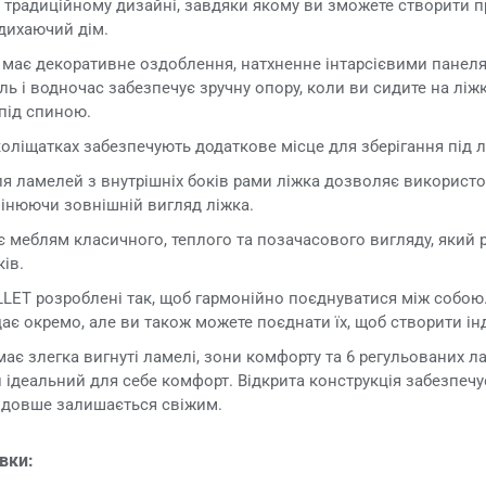
, традиційному дизайні, завдяки якому ви зможете створити 
дихаючий дім.
а має декоративне оздоблення, натхненне інтарсієвими панел
ль і водночас забезпечує зручну опору, коли ви сидите на ліжк
під спиною.
коліщатках забезпечують додаткове місце для зберігання під 
ля ламелей з внутрішніх боків рами ліжка дозволяє використ
мінюючи зовнішній вигляд ліжка.
 меблям класичного, теплого та позачасового вигляду, який
ків.
LLET розроблені так, щоб гармонійно поєднуватися між собо
ає окремо, але ви також можете поєднати їх, щоб створити ін
ає злегка вигнуті ламелі, зони комфорту та 6 регульованих ла
ідеальний для себе комфорт. Відкрита конструкція забезпечу
 довше залишається свіжим.
овки: