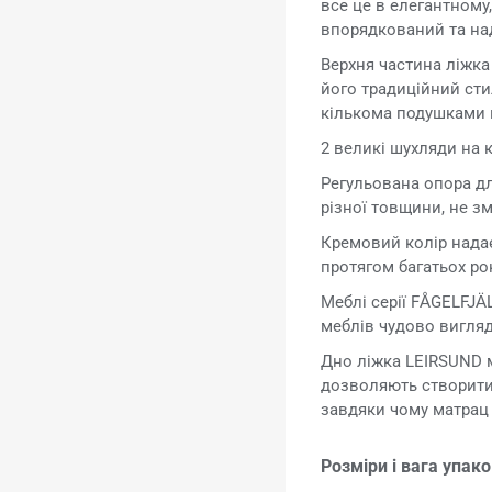
все це в елегантному
впорядкований та на
Верхня частина ліжк
його традиційний сти
кількома подушками 
2 великі шухляди на 
Регульована опора д
різної товщини, не з
Кремовий колір надає
протягом багатьох ро
Меблі серії FÅGELFJÄ
меблів чудово вигляд
Дно ліжка LEIRSUND м
дозволяють створити 
завдяки чому матрац
Розміри і вага упак