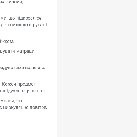
практичний,
ями, що підкреслює
у з книжкою в руках і
ліжком.
овувати матраци
 радуватиме ваше око
ю. Кожен предмет
дивідуальне рішення.
мелей, які
є циркуляцію повітря,