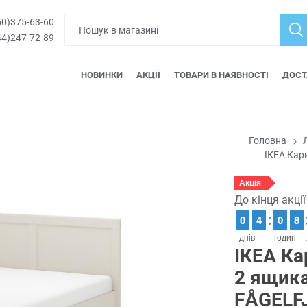
0)375-63-60
4)247-72-89
НОВИНКИ
АКЦІЇ
ТОВАРИ В НАЯВНОСТІ
ДОСТ
Головна
ІКЕА Кар
Акція
До кінця акці
9
9
0
0
3
3
4
4
9
9
0
0
7
7
8
8
днів
годин
ІКЕА Ка
2 ящик
FÅGELF