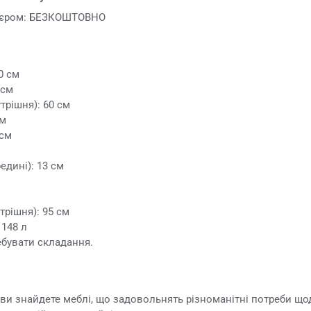
р'єром: БЕЗКОШТОВНО
0 см
 см
трішня): 60 см
см
 см
едині): 13 см
рішня): 95 см
 148 л
ебувати складання.
 ви знайдете меблі, що задовольнять різноманітні потреби щод