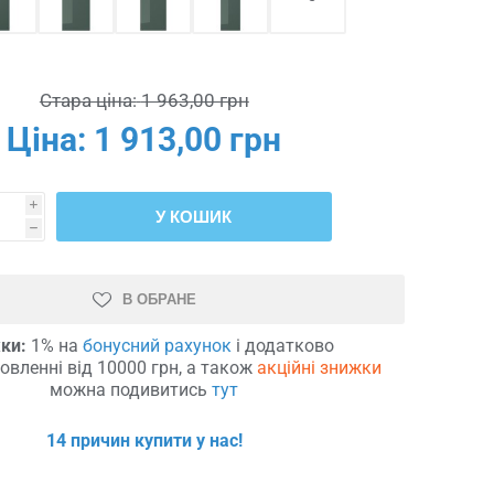
Стара ціна:
1 963,00 грн
Ціна:
1 913,00 грн
i
У КОШИК
h
В ОБРАНЕ
ки:
1% на
бонусний рахунок
і додатково
овленні від 10000 грн, а також
акційні знижки
можна подивитись
тут
14 причин купити у нас!