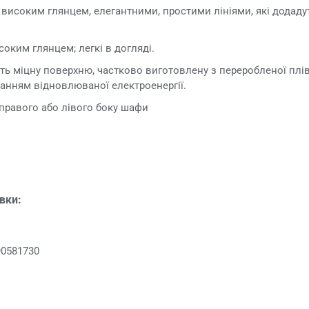
 високим глянцем, елегантними, простими лініями, які додадут
соким глянцем; легкі в догляді.
ь міцну поверхню, частково виготовлену з переробленої плів
анням відновлюваної електроенергії.
правого або лівого боку шафи
овки:
90581730