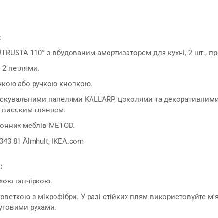
:
RUSTA 110° з вбудованим амортизатором для кухні, 2 шт., п
 2 петлями.
чкою або ручкою-кнопкою.
кувальними панелями KALLARP, цоколями та декоративними 
з високим глянцем.
ухонних меблів METOD.
343 81 Älmhult, IKEA.com
:
хою ганчіркою.
веткою з мікрофібри. У разі стійких плям використовуйте м'я
уговими рухами.