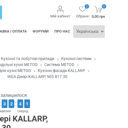
0
0
Мій кабінет
Обране
0,00 грн
АВКА І ОПЛАТА
ФОРУМИ
ПРО НАС
Кухонні та побутові прилади
Кухонні системи
дульні кухні METOD
Система METOD
для кухні METOD
Кухонні фасади KALLARP
ІКЕА Двері KALLARP, 905.817.30
ї залишилося:
2
2
3
3
1
1
2
2
3
3
4
4
1
0
0
хвилин
секунд
ері KALLARP,
.30