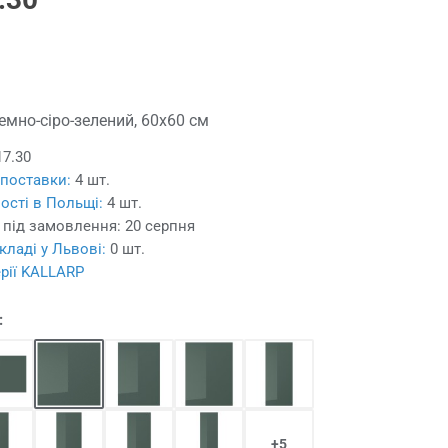
темно-сіро-зелений, 60x60 см
17.30
 поставки:
4 шт.
ості в Польщі:
4 шт.
 під замовлення:
20 серпня
кладі у Львові:
0 шт.
ерії KALLARP
:
+5