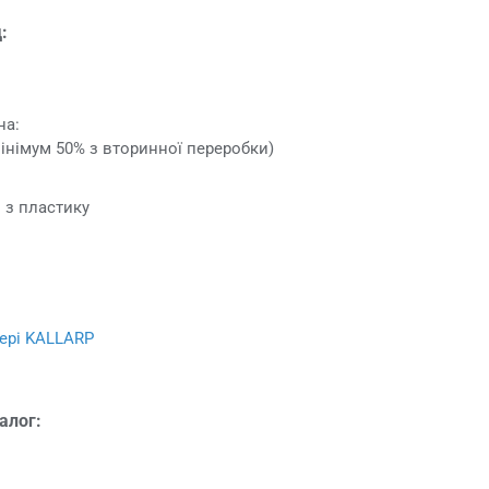
:
на:
інімум 50% з вторинної переробки)
й з пластику
ері KALLARP
алог: