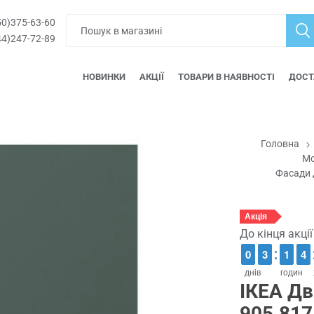
0)375-63-60
4)247-72-89
НОВИНКИ
АКЦІЇ
ТОВАРИ В НАЯВНОСТІ
ДОСТ
Головна
Мо
Фасади 
Акція
До кінця акці
9
9
0
0
2
2
3
3
1
1
1
1
3
3
4
4
днів
годин
ІКЕА Дв
905.817