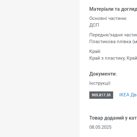
Матеріали та догляд
Основні частини:
ДСП
Передня/задня части
Пластикова плівка (м
Край:
Край з пластику, Кра
Документи:
Інструкції:
ІКЕА Дв
905.817.30
Товар доданий у кат
08.05.2025