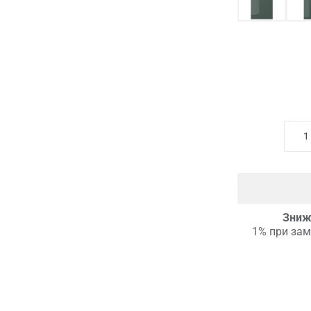
Зниж
1% при зам