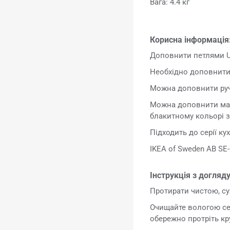
Вага: 4.4 кг
Корисна інформація
Доповнити петлями UT
Необхідно доповнити
Можна доповнити ру
Можна доповнити мас
блакитному кольорі 
Підходить до серії к
IKEA of Sweden AB SE-
Інструкція з догляду
Протирати чистою, су
Очищайте вологою сер
обережно протріть кр