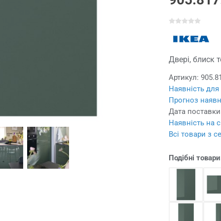
Двері, блиск 
Артикул:
905.8
Наявність для
Прогноз наявн
Дата поставки
Наявність на с
Всі товари з с
Подібні товари