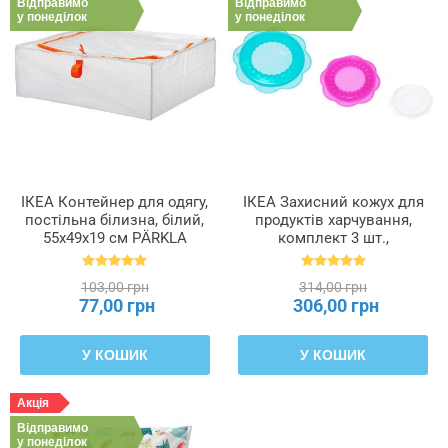
Відправимо
Відправимо
у понеділок
у понеділок
ІКЕА Контейнер для одягу,
ІКЕА Захисний кожух для
постільна білизна, білий,
продуктів харчування,
55x49x19 см PÄRKLA
комплект 3 шт.,
ПЕРКЛА, 503.953.82
багатоколірний силікон
ÖVERMÄTT ОВЕРМЕТТ,
103,00 грн
314,00 грн
804.173.11
77,00 грн
306,00 грн
У КОШИК
У КОШИК
Акція
Відправимо
у понеділок