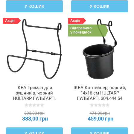
У КОШИК
У КОШИК
Акція
Акція
Відправимо
у понеділок
ІКЕА Тримач для
ІКЕА Контейнер, чорний,
рушників, чорний
14x16 см HULTARP
HULTARP ГУЛЬТАРП,
ГУЛЬТАРП, 304.444.54
604.444.38
393,00 грн
471,00 грн
383,00 грн
459,00 грн
У КОШИК
У КОШИК