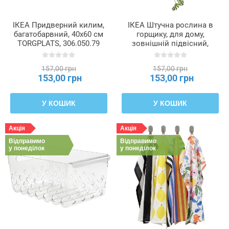
ІКЕА Придверний килим,
ІКЕА Штучна рослина в
багатобарвний, 40x60 см
горщику, для дому,
TORGPLATS, 306.050.79
зовнішній підвісний,
Монстера, 9 см FEJKA
ФЕЙКА, 206.084.03
157,00 грн
157,00 грн
153,00 грн
153,00 грн
У КОШИК
У КОШИК
Акція
Акція
Відправимо
Відправимо
у понеділок
у понеділок