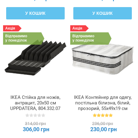
У КОШИК
У КОШИК
Акція
Акція
Відправимо
Відправимо
у понеділок
у понеділок
ІКЕА Стійка для ножів,
ІКЕА Контейнер для одягу,
антрацит, 20x50 см
постільна білизна, білий,
UPPDATERA, 804.332.07
прозорий, 55x49x19 см
GÖRSNYGG, 405.041.93
314,00 грн
236,00 грн
306,00 грн
230,00 грн