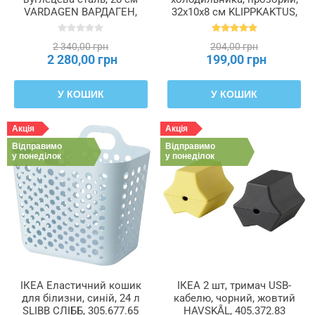
VARDAGEN ВАРДАГЕН,
32x10x8 см KLIPPKAKTUS,
205.813.33
105.688.84
2 340,00 грн
204,00 грн
2 280,00 грн
199,00 грн
У КОШИК
У КОШИК
Акція
Акція
Відправимо
Відправимо
у понеділок
у понеділок
ІКЕА Еластичний кошик
ІКЕА 2 шт, тримач USB-
для білизни, синій, 24 л
кабелю, чорний, жовтий
SLIBB СЛІББ, 305.677.65
HAVSKÅL, 405.372.83