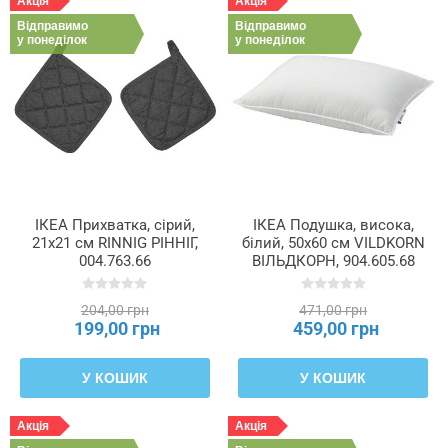
Акція
Акція
Відправимо
Відправимо
у понеділок
у понеділок
ІКЕА Прихватка, сірий,
ІКЕА Подушка, висока,
21х21 см RINNIG РІННІГ,
білий, 50x60 см VILDKORN
004.763.66
ВІЛЬДКОРН, 904.605.68
204,00 грн
471,00 грн
199,00 грн
459,00 грн
У КОШИК
У КОШИК
Акція
Акція