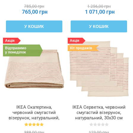
785,00 грн
1 256,00 грн
765,00 грн
1 071,00 грн
У КОШИК
У КОШИК
Акція
Акція
Відправимо
Хіт продажів
у понеділок
ІКЕА Скатертина,
ІКЕА Серветка, червоний
червоний смугастий
смугастий візерунок,
візерунок, натуральний,
натуральний, 30x30 см
150x150 см VIPPSTARR,
VIPPSTARR, 405.591.90
405.591.85
388,00 грн
123,00 грн