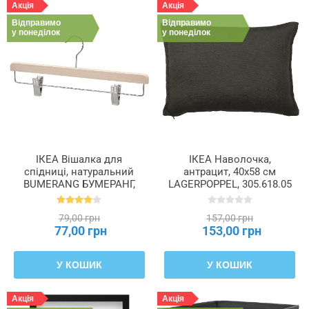
Акція
Акція
Відправимо
Відправимо
у понеділок
у понеділок
ІКЕА Вішалка для
ІКЕА Наволочка,
спідниці, натуральний
антрацит, 40x58 см
BUMERANG БУМЕРАНГ,
LAGERPOPPEL, 305.618.05
404.324.79
79,00 грн
157,00 грн
77,00 грн
153,00 грн
У КОШИК
У КОШИК
Акція
Акція