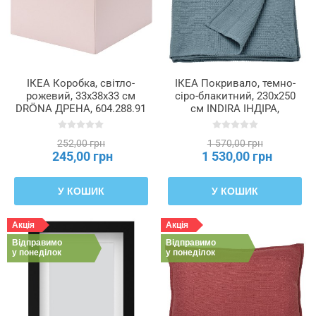
ІКЕА Коробка, світло-
ІКЕА Покривало, темно-
рожевий, 33x38x33 см
сіро-блакитний, 230x250
DRÖNA ДРЕНА, 604.288.91
см INDIRA ІНДІРА,
205.826.34
252,00 грн
1 570,00 грн
245,00 грн
1 530,00 грн
У КОШИК
У КОШИК
Акція
Акція
Відправимо
Відправимо
у понеділок
у понеділок