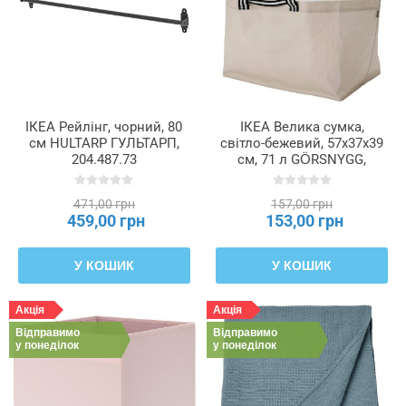
ІКЕА Рейлінг, чорний, 80
ІКЕА Велика сумка,
см HULTARP ГУЛЬТАРП,
світло-бежевий, 57x37x39
204.487.73
см, 71 л GÖRSNYGG,
205.041.94
471,00 грн
157,00 грн
459,00 грн
153,00 грн
У КОШИК
У КОШИК
Акція
Акція
Відправимо
Відправимо
у понеділок
у понеділок