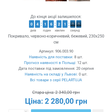
До кінця акції залишилося:
9
9
0
0
3
3
4
4
1
1
1
1
5
5
6
6
1
1
2
2
1
1
1
1
1
0
0
9
8
8
днів
годин
хвилин
секунд
Покривало, червоно-коричневий, бежевий, 230x250
см
Артикул:
906.003.90
Наявність для поставки:
8 шт.
Прогноз наявності в Польщі:
12 шт.
Дата поставки під замовлення:
20 серпня
Наявність на складі у Львові:
0 шт.
Всі товари з серії PELARTUJA
Стара ціна:
2 340,00 грн
Ціна:
2 280,00 грн