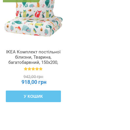
ІКЕА Комплект постільної
білизни, Тварина,
багатобарвний, 150x200,
50x60 см LATTJO ЛАТТО,
203.510.06
942,00 грн
918,00 грн
У КОШИК