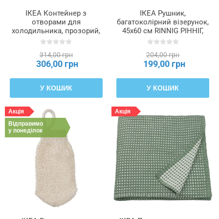
ІКЕА Контейнер з
ІКЕА Рушник,
отворами для
багатоколірний візерунок,
холодильника, прозорий,
45x60 см RINNIG РІННІГ,
30x19x14 см KLIPPKAKTUS,
106.099.07
806.109.93
314,00 грн
204,00 грн
306,00 грн
199,00 грн
У КОШИК
У КОШИК
Акція
Акція
Відправимо
у понеділок