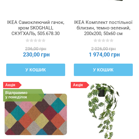
ІКЕА Самоклеючий гачок,
ІКЕА Комплект постільної
хром SKOGHALL
білизин, темно-зелений,
СКУГХАЛЬ, 505.678.30
200x200, 50x60 см
LUKTVICKER, 806.249.90
236,00 грн
2 026,00 грн
230,00 грн
1 974,00 грн
У КОШИК
У КОШИК
Акція
Акція
Відправимо
у понеділок