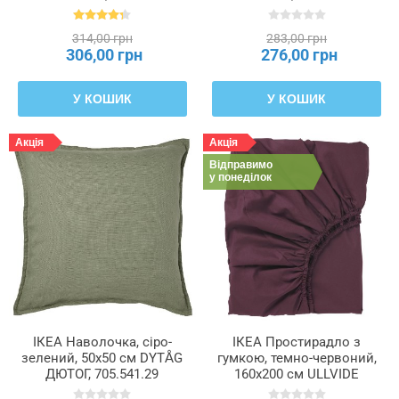
314,00 грн
283,00 грн
306,00 грн
276,00 грн
У КОШИК
У КОШИК
Акція
Акція
Відправимо
у понеділок
ІКЕА Наволочка, сіро-
ІКЕА Простирадло з
зелений, 50x50 см DYTÅG
гумкою, темно-червоний,
ДЮТОГ, 705.541.29
160x200 см ULLVIDE
УЛЬВІДЕ, 705.580.85