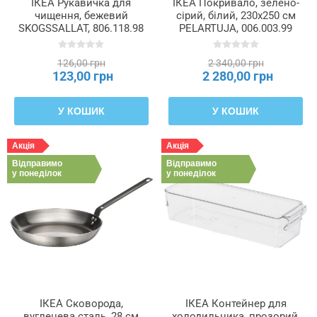
ІКЕА Рукавичка для
ІКЕА Покривало, зелено-
чищення, бежевий
сірий, білий, 230x250 см
SKOGSSALLAT, 806.118.98
PELARTUJA, 006.003.99
126,00 грн
2 340,00 грн
123,00 грн
2 280,00 грн
У КОШИК
У КОШИК
Акція
Акція
Відправимо
Відправимо
у понеділок
у понеділок
ІКЕА Сковорода,
ІКЕА Контейнер для
вуглецева сталь, 28 см
холодильника, прозорий,