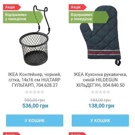
Акція
Акція
Відправимо
Відправимо
у понеділок
у понеділок
ІКЕА Контейнер, чорний,
ІКЕА Кухонна рукавичка,
сітка, 14x16 см HULTARP
синій HILDEGUN
ГУЛЬТАРП, 704.628.27
ХІЛЬДЕГУН, 004.840.50
550,00 грн
184,00 грн
536,00 грн
138,00 грн
У КОШИК
У КОШИК