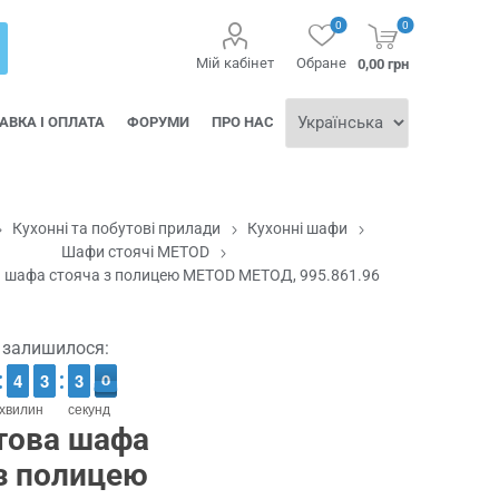
0
0
Мій кабінет
Обране
0,00 грн
АВКА І ОПЛАТА
ФОРУМИ
ПРО НАС
Кухонні та побутові прилади
Кухонні шафи
Шафи стоячі METOD
а шафа стояча з полицею METOD МЕТОД, 995.861.96
ї залишилося:
3
3
4
4
2
2
3
3
3
2
0
9
2
9
хвилин
секунд
това шафа
з полицею