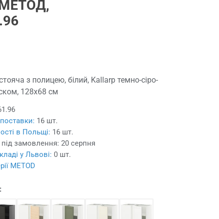
МЕТОД,
.96
тояча з полицею, білий, Kallarp темно-сіро-
ском, 128x68 см
61.96
 поставки:
16 шт.
ості в Польщі:
16 шт.
 під замовлення:
20 серпня
кладі у Львові:
0 шт.
ерії METOD
: