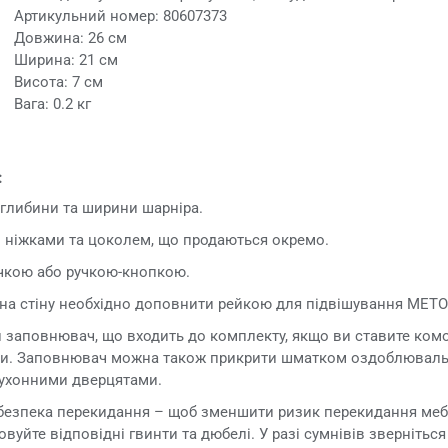
Артикульний номер: 80607373
Довжина: 26 см
Ширина: 21 см
Висота: 7 см
Вага: 0.2 кг
:
 глибини та ширини шарніра.
 ніжками та цоколем, що продаються окремо.
чкою або ручкою-кнопкою.
 на стіну необхідно доповнити рейкою для підвішування METO
й заповнювач, що входить до комплекту, якщо ви ставите ком
фи. Заповнювач можна також прикрити шматком оздоблювальн
кухонними дверцятами.
зпека перекидання – щоб зменшити ризик перекидання мебл
товуйте відповідні гвинти та дюбелі. У разі сумнівів звернітьс