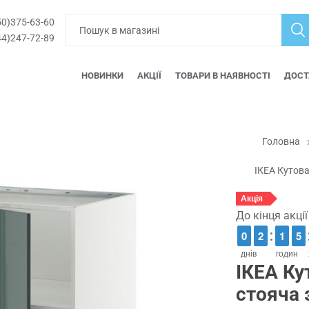
0)375-63-60
4)247-72-89
НОВИНКИ
АКЦІЇ
ТОВАРИ В НАЯВНОСТІ
ДОСТ
Головна
ІКЕА Кутов
Акція
До кінця акці
9
9
0
0
1
1
2
2
1
1
1
1
4
4
5
5
днів
годин
ІКЕА Ку
стояча 