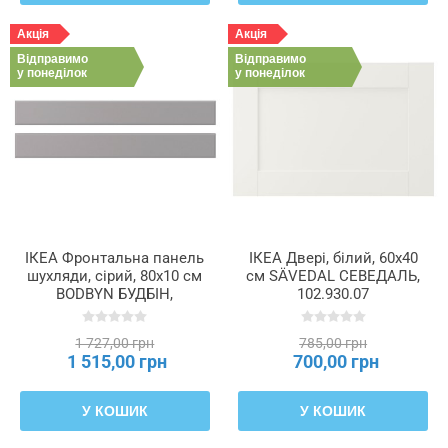
Акція
Акція
Відправимо
Відправимо
у понеділок
у понеділок
ІКЕА Фронтальна панель
ІКЕА Двері, білий, 60x40
шухляди, сірий, 80x10 см
см SÄVEDAL СЕВЕДАЛЬ,
BODBYN БУДБІН,
102.930.07
602.210.51
1 727,00 грн
785,00 грн
1 515,00 грн
700,00 грн
У КОШИК
У КОШИК