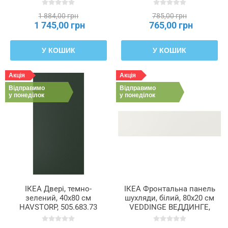
1 884,00 грн
785,00 грн
1 745,00 грн
765,00 грн
У КОШИК
У КОШИК
Акція
Акція
Відправимо
Відправимо
у понеділок
у понеділок
ІКЕА Двері, темно-
ІКЕА Фронтальна панель
зелений, 40x80 см
шухляди, білий, 80x20 см
HAVSTORP, 505.683.73
VEDDINGE ВЕДДИНГЕ,
802.054.27