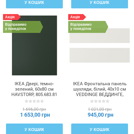
У КОШИК
У КОШИК
Акція
Акція
Відправимо
Відправимо
у понеділок
у понеділок
ІКЕА Двері, темно-
ІКЕА Фронтальна панель
зелений, 60x80 см
шухляди, білий, 40x10 см
HAVSTORP, 805.683.81
VEDDINGE ВЕДДИНГЕ,
502.054.38
1 696,00 грн
1 021,00 грн
1 653,00 грн
945,00 грн
У КОШИК
У КОШИК