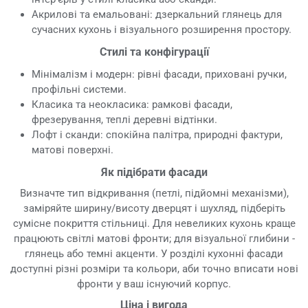
Акрилові та емальовані: дзеркальний глянець для
сучасних кухонь і візуального розширення простору.
Стилі та конфігурації
Мінімалізм і модерн: рівні фасади, приховані ручки,
профільні системи.
Класика та неокласика: рамкові фасади,
фрезерування, теплі деревні відтінки.
Лофт і сканди: спокійна палітра, природні фактури,
матові поверхні.
Як підібрати фасади
Визначте тип відкривання (петлі, підйомні механізми),
заміряйте ширину/висоту дверцят і шухляд, підберіть
сумісне покриття стільниці. Для невеликих кухонь краще
працюють світлі матові фронти; для візуальної глибини -
глянець або темні акценти. У розділі кухонні фасади
доступні різні розміри та кольори, аби точно вписати нові
фронти у ваш існуючий корпус.
Ціна і вигода