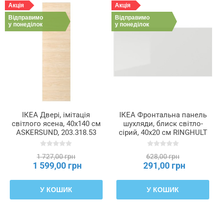
Акція
Акція
Відправимо
Відправимо
у понеділок
у понеділок
ІКЕА Двері, імітація
ІКЕА Фронтальна панель
світлого ясена, 40x140 см
шухляди, блиск світло-
ASKERSUND, 203.318.53
сірий, 40x20 см RINGHULT
РИНГУЛЬТ, 503.271.47
1 727,00 грн
628,00 грн
1 599,00 грн
291,00 грн
У КОШИК
У КОШИК