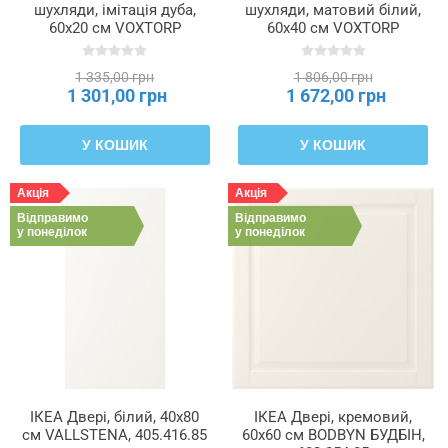
шухляди, імітація дуба,
шухляди, матовий білий,
60x20 см VOXTORP
60x40 см VOXTORP
ВОКСТОРП, 905.591.59
ВОКСТОРП, 702.731.91
1 335,00 грн
1 806,00 грн
1 301,00 грн
1 672,00 грн
У КОШИК
У КОШИК
Акція
Акція
Відправимо
Відправимо
у понеділок
у понеділок
ІКЕА Двері, білий, 40x80
ІКЕА Двері, кремовий,
см VALLSTENA, 405.416.85
60x60 см BODBYN БУДБІН,