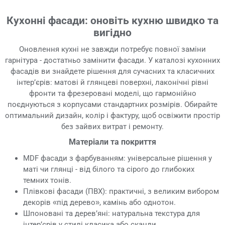
Кухонні фасади: оновіть кухню швидко та
вигідно
Оновлення кухні не завжди потребує повної заміни
гарнітура - достатньо замінити фасади. У каталозі кухонних
фасадів ви знайдете рішення для сучасних та класичних
інтер’єрів: матові й глянцеві поверхні, лаконічні рівні
фронти та фрезеровані моделі, що гармонійно
поєднуються з корпусами стандартних розмірів. Обирайте
оптимальний дизайн, колір і фактуру, щоб освіжити простір
без зайвих витрат і ремонту.
Матеріали та покриття
MDF фасади з фарбуванням: універсальне рішення у
маті чи глянці - від білого та сірого до глибоких
темних тонів.
Плівкові фасади (ПВХ): практичні, з великим вибором
декорів «під дерево», камінь або однотон.
Шпоновані та дерев’яні: натуральна текстура для
інтер’єрів у стилі класика або сканди.