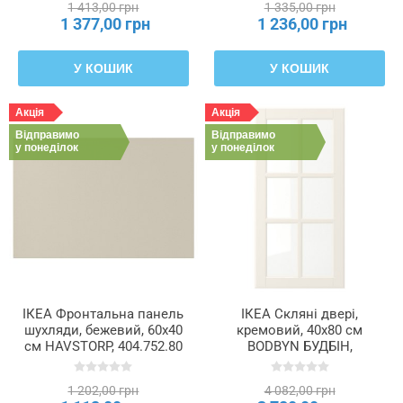
1 413,00 грн
1 335,00 грн
1 377,00 грн
1 236,00 грн
У КОШИК
У КОШИК
Акція
Акція
Відправимо
Відправимо
у понеділок
у понеділок
ІКЕА Фронтальна панель
ІКЕА Скляні двері,
шухляди, бежевий, 60x40
кремовий, 40x80 см
см HAVSTORP, 404.752.80
BODBYN БУДБІН,
104.850.49
1 202,00 грн
4 082,00 грн