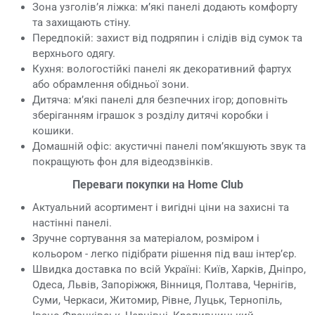
Зона узголів’я ліжка: м’які панелі додають комфорту
та захищають стіну.
Передпокій: захист від подряпин і слідів від сумок та
верхнього одягу.
Кухня: вологостійкі панелі як декоративний фартух
або обрамлення обідньої зони.
Дитяча: м’які панелі для безпечних ігор; доповніть
зберіганням іграшок з розділу дитячі коробки і
кошики.
Домашній офіс: акустичні панелі пом’якшують звук та
покращують фон для відеодзвінків.
Переваги покупки на Home Club
Актуальний асортимент і вигідні ціни на захисні та
настінні панелі.
Зручне сортування за матеріалом, розміром і
кольором - легко підібрати рішення під ваш інтер’єр.
Швидка доставка по всій Україні: Київ, Харків, Дніпро,
Одеса, Львів, Запоріжжя, Вінниця, Полтава, Чернігів,
Суми, Черкаси, Житомир, Рівне, Луцьк, Тернопіль,