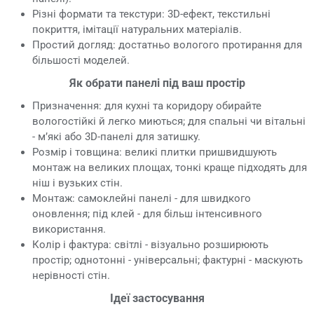
Різні формати та текстури: 3D-ефект, текстильні
покриття, імітації натуральних матеріалів.
Простий догляд: достатньо вологого протирання для
більшості моделей.
Як обрати панелі під ваш простір
Призначення: для кухні та коридору обирайте
вологостійкі й легко миються; для спальні чи вітальні
- м’які або 3D-панелі для затишку.
Розмір і товщина: великі плитки пришвидшують
монтаж на великих площах, тонкі краще підходять для
ніш і вузьких стін.
Монтаж: самоклейні панелі - для швидкого
оновлення; під клей - для більш інтенсивного
використання.
Колір і фактура: світлі - візуально розширюють
простір; однотонні - універсальні; фактурні - маскують
нерівності стін.
Ідеї застосування