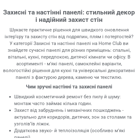
Захисні та настінні панелі: стильний декор
і надійний захист стін
Шукаєте практичне рішення для швидкого оновлення
інтер’єру та захисту стін від подряпин, плям і потертостей?
У категорії Захисні та настінні панелі на Home Club ви
знайдете сучасні панелі для різних приміщень: спальні,
вітальні, кухні, передпокою, дитячої кімнати чи офісу. В
асортименті - м’які панелі, самоклейні варіанти,
вологостійкі рішення для кухні та універсальні декоративні
панелі з фактурою дерева, каменю чи текстилю.
Чим зручні настінні та захисні панелі
Швидкий косметичний ремонт без пилу й шуму:
монтаж часто займає кілька годин.
Захист від забруднень і механічних пошкоджень -
актуально для коридорів, дитячих, зон за столами та
узголів’їв ліжок.
Додаткова звуко- й теплоізоляція (особливо м’які
панелі).