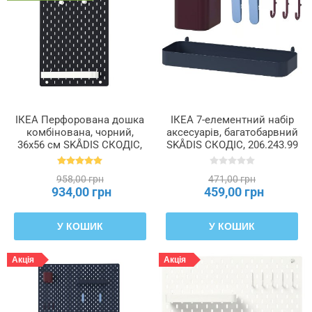
ІКЕА Перфорована дошка
ІКЕА 7-елементний набір
комбінована, чорний,
аксесуарів, багатобарвний
36x56 см SKÅDIS СКОДІС,
SKÅDIS СКОДІС, 206.243.99
295.159.75
958,00 грн
471,00 грн
934,00 грн
459,00 грн
У КОШИК
У КОШИК
Акція
Акція