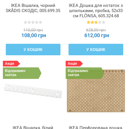
ІКЕА Вішалка, чорний
ІКЕА Дошка для нотаток з
SKÅDIS СКОДІС, 005.699.35
шпильками, пробка, 52x33
см FLÖNSA, 605.324.68
110,00 грн
628,00 грн
108,00 грн
612,00 грн
У КОШИК
У КОШИК
Акція
Акція
Відправимо
Відправимо
завтра
завтра
ІКЕА Вішалка, білий
ІКЕА Перфорована дошка,