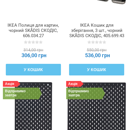
ІКЕА Полиця для картин,
ІКЕА Кошик для
чорний SKÅDIS СКОДІС,
зберігання, 3 шт., чорний
606.034.27
SKÅDIS СКОДІС, 405.699.43
314,00 грн
550,00 грн
306,00 грн
536,00 грн
У КОШИК
У КОШИК
Акція
Акція
Відправимо
Відправимо
завтра
завтра