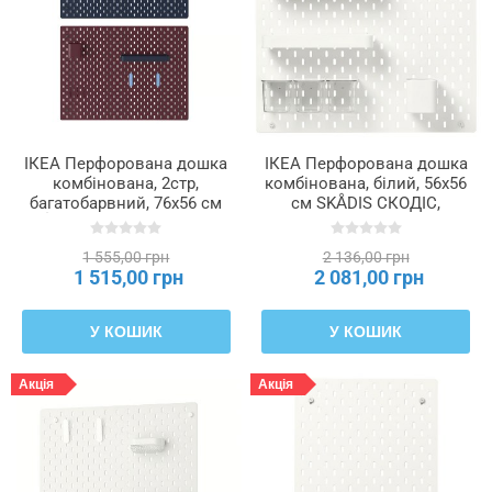
ІКЕА Перфорована дошка
ІКЕА Перфорована дошка
комбінована, 2стр,
комбінована, білий, 56x56
багатобарвний, 76x56 см
см SKÅDIS СКОДІС,
SKÅDIS СКОДІС, 396.235.40
496.375.51
1 555,00 грн
2 136,00 грн
1 515,00 грн
2 081,00 грн
У КОШИК
У КОШИК
Акція
Акція