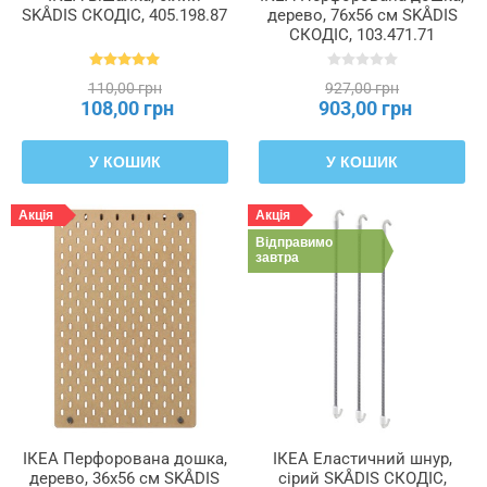
SKÅDIS СКОДІС, 405.198.87
дерево, 76x56 см SKÅDIS
СКОДІС, 103.471.71
110,00 грн
927,00 грн
108,00 грн
903,00 грн
У КОШИК
У КОШИК
Акція
Акція
Відправимо
завтра
ІКЕА Перфорована дошка,
ІКЕА Еластичний шнур,
дерево, 36x56 см SKÅDIS
сірий SKÅDIS СКОДІС,