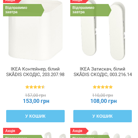
Акція
Акція
Відправимо
Відправимо
Довжина
завтра
завтра
Ємність
Кількість
в
упаковці
ІКЕА Контейнер, білий
ІКЕА Затискач, білий
SKÅDIS СКОДІС, 203.207.98
SKÅDIS СКОДІС, 003.216.14
Максимальна
глибина
157,00 грн
110,00 грн
153,00 грн
108,00 грн
Максимальне
навантаження/
гачок
У КОШИК
У КОШИК
Акція
Акція
Ширина