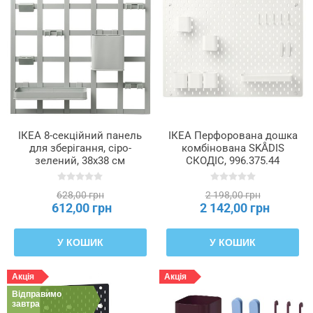
ІКЕА 8-секційний панель
ІКЕА Перфорована дошка
для зберігання, сіро-
комбінована SKÅDIS
зелений, 38x38 см
СКОДІС, 996.375.44
SNICKRA СНІКРА,
405.182.46
628,00 грн
2 198,00 грн
612,00 грн
2 142,00 грн
У КОШИК
У КОШИК
Акція
Акція
Відправимо
завтра