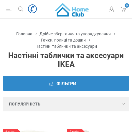
0
Наявність
у
Львові
Головна
Дрібне зберігання та упорядкування
Ціна
Гачки, полиці та дошки
Настінні таблички та аксесуари
Настінні таблички та аксесуари
Серія
IKEA
Колір
ФІЛЬТРИ
Висота
Глибина
Діаметр