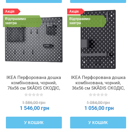
Акція
Акція
Відправимо
Відправимо
завтра
завтра
ІКЕА Перфорована дошка
ІКЕА Перфорована дошка
комбінована, чорний,
комбінована, чорний,
76x56 см SKÅDIS СКОДІС,
36x56 см SKÅDIS СКОДІС,
195.465.19
695.901.33
1 586,00 грн
1 084,00 грн
1 546,00 грн
1 056,00 грн
У КОШИК
У КОШИК