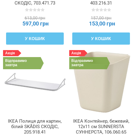
СКОДІС, 703.471.73
403.216.31
613,00 грн
157,00 грн
597,00 грн
153,00 грн
У КОШИК
У КОШИК
Акція
Акція
Відправимо
Відправимо
завтра
завтра
ІКЕА Полиця для картин,
ІКЕА Контейнер, бежевий,
білий SKÅDIS СКОДІС,
12x11 см SUNNERSTA
205.918.41
СУННЕРСТА, 106.060.65