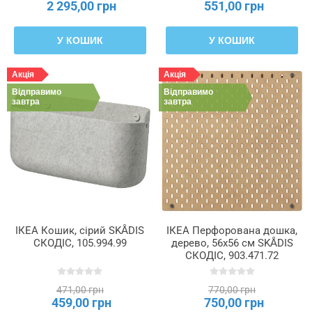
2 295,00 грн
551,00 грн
У КОШИК
У КОШИК
Акція
Акція
Відправимо
Відправимо
завтра
завтра
ІКЕА Кошик, сірий SKÅDIS
ІКЕА Перфорована дошка,
СКОДІС, 105.994.99
дерево, 56x56 см SKÅDIS
СКОДІС, 903.471.72
471,00 грн
770,00 грн
459,00 грн
750,00 грн