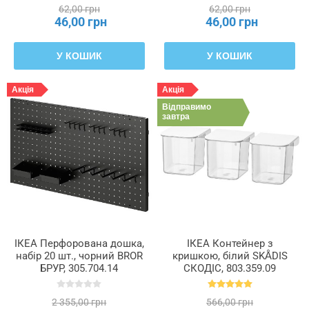
62,00 грн
62,00 грн
46,00 грн
46,00 грн
У КОШИК
У КОШИК
Акція
Акція
Відправимо
завтра
ІКЕА Перфорована дошка,
ІКЕА Контейнер з
набір 20 шт., чорний BROR
кришкою, білий SKÅDIS
БРУР, 305.704.14
СКОДІС, 803.359.09
2 355,00 грн
566,00 грн