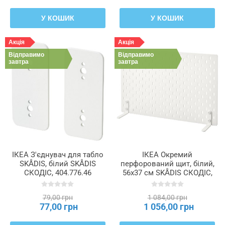
У КОШИК
У КОШИК
Акція
Акція
Відправимо
Відправимо
завтра
завтра
ІКЕА З'єднувач для табло
ІКЕА Окремий
SKÅDIS, білий SKÅDIS
перфорований щит, білий,
СКОДІС, 404.776.46
56x37 см SKÅDIS СКОДІС,
005.415.74
79,00 грн
1 084,00 грн
77,00 грн
1 056,00 грн