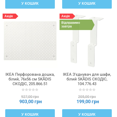
У КОШИК
У КОШИК
Акція
Акція
Відправимо
завтра
ІКЕА Перфорована дошка,
ІКЕА З'єднувач для шафи,
білий, 76x56 см SKÅDIS
білий SKÅDIS СКОДІС,
СКОДІС, 205.866.51
104.776.43
927,00 грн
205,00 грн
903,00 грн
199,00 грн
У КОШИК
У КОШИК