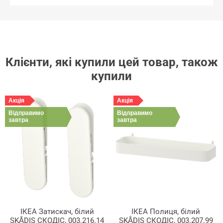
Клієнти, які купили цей товар, також
купили
Акція
Акція
Відправимо
Відправимо
завтра
завтра
ІКЕА Затискач, білий
ІКЕА Полиця, білий
SKÅDIS СКОДІС, 003.216.14
SKÅDIS СКОДІС, 003.207.99