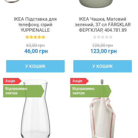
ІКЕА Підставка для
ІКЕА Чашка, Матовий
телефону, сірий
зелений, 37 сл FÄRGKLAR
YUPPIENALLE
ФЕРГКЛАР, 404.781.89
ЮППІЄНАЛЛЕ, 205.038.87
62,00 грн
126,00 грн
46,00 грн
123,00 грн
У КОШИК
У КОШИК
Акція
Акція
Відправимо
Відправимо
завтра
завтра