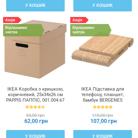
У КОШИК
У КОШИК
Акція
Акція
Відправимо
Відправимо
завтра
завтра
ІКЕА Коробка з кришкою,
ІКЕА Підставка для
коричневий, 25x34x26 см
телефону, планшет,
PAPPIS ПАППІС, 001.004.67
бамбук BERGENES
БЕРГЕНЕС, 104.579.99
63,00 грн
110,00 грн
62,00 грн
107,00 грн
У КОШИК
У КОШИК