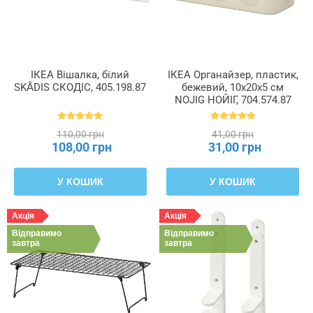
ІКЕА Вішалка, білий
ІКЕА Органайзер, пластик,
SKÅDIS СКОДІС, 405.198.87
бежевий, 10x20x5 см
NOJIG НОЙІГ, 704.574.87
110,00 грн
41,00 грн
108,00 грн
31,00 грн
У КОШИК
У КОШИК
Акція
Акція
Відправимо
Відправимо
завтра
завтра