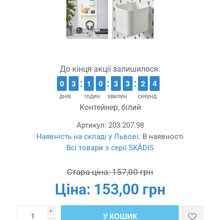
До кінця акції залишилося:
9
9
0
0
2
2
3
3
1
1
1
1
9
9
0
0
2
2
3
3
2
2
3
3
3
2
2
3
2
3
днів
годин
хвилин
секунд
Контейнер, білий
Артикул:
203.207.98
Наявність на складі у Львові:
В наявності
Всі товари з серії SKÅDIS
Стара ціна:
157,00 грн
Ціна:
153,00 грн
i
У КОШИК