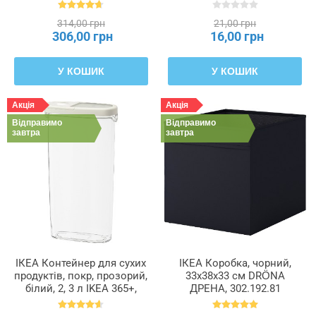
601.366.23
314,00 грн
21,00 грн
306,00 грн
16,00 грн
У КОШИК
У КОШИК
Акція
Акція
Відправимо
Відправимо
завтра
завтра
ІКЕА Контейнер для сухих
ІКЕА Коробка, чорний,
продуктів, покр, прозорий,
33x38x33 см DRÖNA
білий, 2, 3 л IKEA 365+,
ДРЕНА, 302.192.81
900.667.08