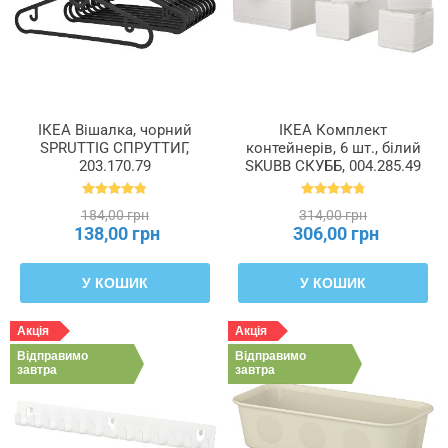
ІКЕА Вішалка, чорний
ІКЕА Комплект
SPRUTTIG СПРУТТИГ,
контейнерів, 6 шт., білий
203.170.79
SKUBB СКУББ, 004.285.49
184,00 грн
314,00 грн
138,00 грн
306,00 грн
У КОШИК
У КОШИК
Акція
Акція
Відправимо
Відправимо
завтра
завтра