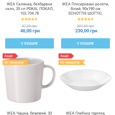
ІКЕА Склянка, безбарвне
ІКЕА Плісировані ролети,
скло, 35 сл POKAL ПОКАЛ,
білий, 90x190 см
102.704.78
SCHOTTIS ШОТТІС,
202.422.82
47,00 грн
307,00 грн
46,00 грн
230,00 грн
У КОШИК
У КОШИК
Акція
Акція
Хіт продажів
Хіт продажів
ІКЕА Чашка, бежевий, 30
ІКЕА Глибока тарілка,