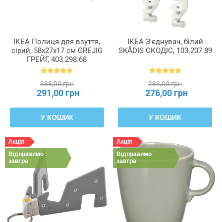
ІКЕА Полиця для взуття,
ІКЕА З'єднувач, білий
сірий, 58x27x17 см GREJIG
SKÅDIS СКОДІС, 103.207.89
ГРЕЙГ, 403.298.68
388,00 грн
283,00 грн
291,00 грн
276,00 грн
У КОШИК
У КОШИК
Акція
Акція
Відправимо
Відправимо
завтра
завтра