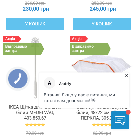
236,00 грн
252,00 грн
230,00 грн
245,00 грн
У КОШИК
У КОШИК
Акція
Акція
Відправимо
Відправимо
завтра
завтра
ІКЕА Щітка для пляшок,
ІКЕА Сумка для взуття,
білий MEDELVÅG,
білий, 48x22 см PÄRKLA
403.850.67
ПЕРКЛА, 305.223.81
79,00 грн
62,00 грн