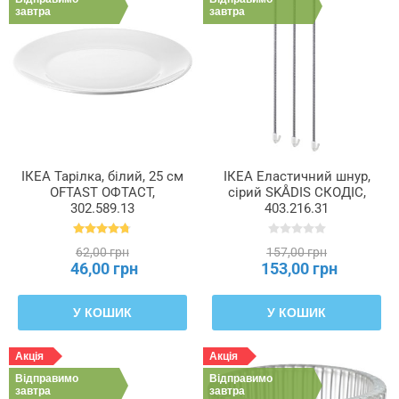
завтра
завтра
ІКЕА Тарілка, білий, 25 см
ІКЕА Еластичний шнур,
OFTAST ОФТАСТ,
сірий SKÅDIS СКОДІС,
302.589.13
403.216.31
62,00 грн
157,00 грн
46,00 грн
153,00 грн
У КОШИК
У КОШИК
Акція
Акція
Відправимо
Відправимо
завтра
завтра