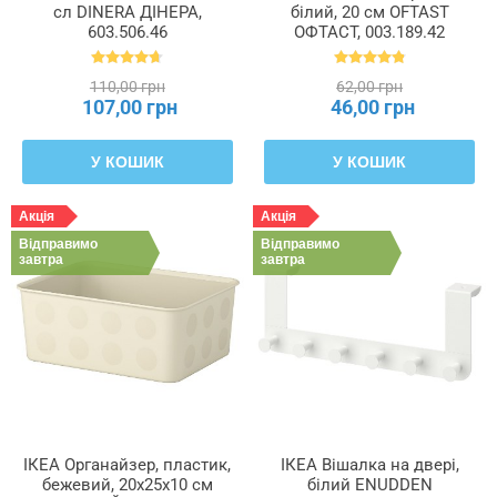
сл DINERA ДІНЕРА,
білий, 20 см OFTAST
603.506.46
ОФТАСТ, 003.189.42
110,00 грн
62,00 грн
107,00 грн
46,00 грн
У КОШИК
У КОШИК
Акція
Акція
Відправимо
Відправимо
завтра
завтра
ІКЕА Органайзер, пластик,
ІКЕА Вішалка на двері,
бежевий, 20x25x10 см
білий ENUDDEN