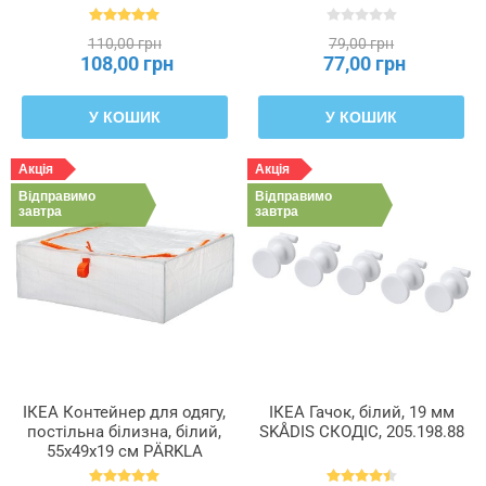
110,00 грн
79,00 грн
108,00 грн
77,00 грн
У КОШИК
У КОШИК
Акція
Акція
Відправимо
Відправимо
завтра
завтра
ІКЕА Контейнер для одягу,
ІКЕА Гачок, білий, 19 мм
постільна білизна, білий,
SKÅDIS СКОДІС, 205.198.88
55x49x19 см PÄRKLA
ПЕРКЛА, 503.953.82