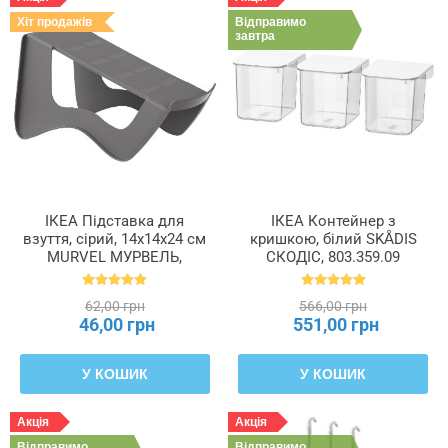
Хіт продажів
Відправимо
завтра
ІКЕА Підставка для
ІКЕА Контейнер з
взуття, сірий, 14x14x24 см
кришкою, білий SKÅDIS
MURVEL МУРВЕЛЬ,
СКОДІС, 803.359.09
204.348.32
62,00 грн
566,00 грн
46,00 грн
551,00 грн
У КОШИК
У КОШИК
Акція
Акція
Відправимо
Відправимо