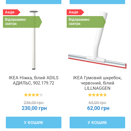
Акція
Акція
Відправимо
Відправимо
завтра
завтра
ІКЕА Ніжка, білий ADILS
ІКЕА Гумовий шкребок,
АДИЛЬС, 902.179.72
червоний, білий
LILLNAGGEN
ЛІЛЛЬНАГЕН, 402.435.96
236,00 грн
63,00 грн
230,00 грн
62,00 грн
У КОШИК
У КОШИК