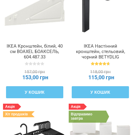
ІКЕА Кронштейн, білий, 40
ІКЕА Настінний
см BOAXEL БОАКСЕЛЬ,
кронштейн, стельовий,
604.487.33
чорний BETYDLIG
БЕТІДЛІГ, 602.172.28
157,00 грн
118,00 грн
153,00 грн
115,00 грн
У КОШИК
У КОШИК
Акція
Акція
Хіт продажів
Відправимо
завтра