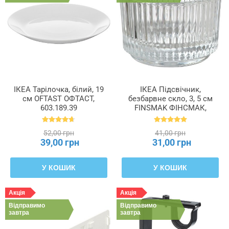
ІКЕА Тарілочка, білий, 19
ІКЕА Підсвічник,
см OFTAST ОФТАСТ,
безбарвне скло, 3, 5 см
603.189.39
FINSMAK ФІНСМАК,
004.709.82
52,00 грн
41,00 грн
39,00 грн
31,00 грн
У КОШИК
У КОШИК
Акція
Акція
Відправимо
Відправимо
завтра
завтра