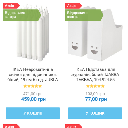
Акція
Акція
Відправимо
Відправимо
завтра
завтра
ІКЕА Неароматична
ІКЕА Підставка для
свічка для підсвічника,
журналів, білий TJABBA
білий, 19 см 6 год. JUBLA
ТЬЄББА, 104.924.55
ДЖУБЛ, 601.919.16
471,00 грн
103,00 грн
459,00 грн
77,00 грн
У КОШИК
У КОШИК
Акція
Акція