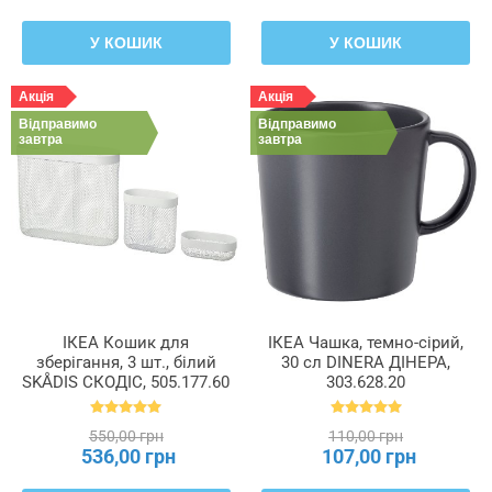
У КОШИК
У КОШИК
Акція
Акція
Відправимо
Відправимо
завтра
завтра
ІКЕА Кошик для
ІКЕА Чашка, темно-сірий,
зберігання, 3 шт., білий
30 сл DINERA ДІНЕРА,
SKÅDIS СКОДІС, 505.177.60
303.628.20
550,00 грн
110,00 грн
536,00 грн
107,00 грн