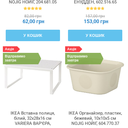
NOJIG НОЙІГ, 204.681.05
ЕНУДДЕН, 602.516.65
82,00 грн
157,00 грн
62,00 грн
153,00 грн
У КОШИК
У КОШИК
Акція
Акція
Відправимо
Відправимо
завтра
завтра
ІКЕА Вставна полиця,
ІКЕА Органайзер, пластик,
білий, 32x28x16 см
бежевий, 10x10x5 см
VARIERA ВАР'ЄРА,
NOJIG НОЙІГ, 604.770.37