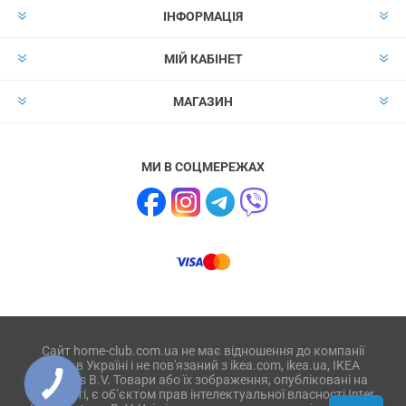
ІНФОРМАЦІЯ
МІЙ КАБІНЕТ
МАГАЗИН
МИ В СОЦМЕРЕЖАХ
Сайт home-club.com.ua не має відношення до компанії
IKEA в Україні і не пов'язаний з ikea.com, ikea.ua, IKEA
Systems B.V. Товари або їх зображення, опубліковані на
веб-сайті, є об’єктом прав інтелектуальної власності Inter