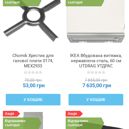
сьогодні
сьогодні
Chomik Хрестик для
ІКЕА Вбудована витяжка,
газової плити 0174,
нержавіюча сталь, 60 см
MEX2933
UTDRAG УТДРАГ,
103.891.42
70,00 грн
7 835,00 грн
53,00 грн
7 635,00 грн
У КОШИК
У КОШИК
Акція
Акція
Відправимо
Відправимо
сьогодні
сьогодні