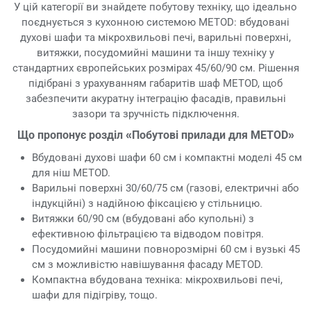
У цій категорії ви знайдете побутову техніку, що ідеально
поєднується з кухонною системою METOD: вбудовані
духові шафи та мікрохвильові печі, варильні поверхні,
витяжки, посудомийні машини та іншу техніку у
стандартних європейських розмірах 45/60/90 см. Рішення
підібрані з урахуванням габаритів шаф METOD, щоб
забезпечити акуратну інтеграцію фасадів, правильні
зазори та зручність підключення.
Що пропонує розділ «Побутові прилади для METOD»
Вбудовані духові шафи 60 см і компактні моделі 45 см
для ніш METOD.
Варильні поверхні 30/60/75 см (газові, електричні або
індукційні) з надійною фіксацією у стільницю.
Витяжки 60/90 см (вбудовані або купольні) з
ефективною фільтрацією та відводом повітря.
Посудомийні машини повнорозмірні 60 см і вузькі 45
см з можливістю навішування фасаду METOD.
Компактна вбудована техніка: мікрохвильові печі,
шафи для підігріву, тощо.