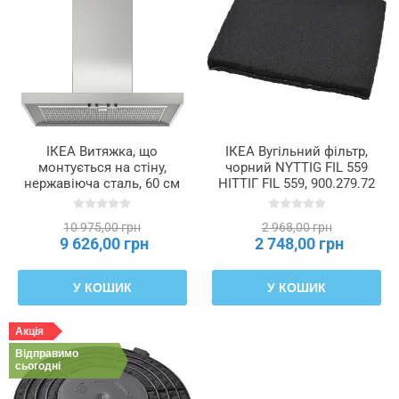
ІКЕА Витяжка, що
ІКЕА Вугільний фільтр,
монтується на стіну,
чорний NYTTIG FIL 559
нержавіюча сталь, 60 см
НІТТІГ FIL 559, 900.279.72
MATÄLSKARE
МАТЕЛСКАРЕ, 903.688.00
10 975,00 грн
2 968,00 грн
9 626,00 грн
2 748,00 грн
У КОШИК
У КОШИК
Акція
Відправимо
сьогодні