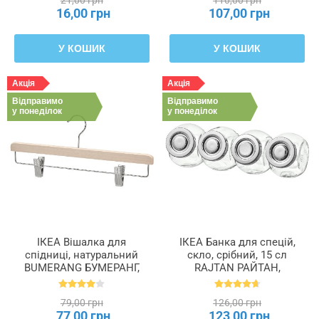
21,00 грн
110,00 грн
16,00 грн
107,00 грн
У КОШИК
У КОШИК
Акція
Акція
Відправимо
Відправимо
у понеділок
у понеділок
ІКЕА Вішалка для
ІКЕА Банка для спецій,
спідниці, натуральний
скло, срібний, 15 сл
BUMERANG БУМЕРАНГ,
RAJTAN РАЙТАН,
404.324.79
400.647.02
79,00 грн
126,00 грн
77,00 грн
123,00 грн