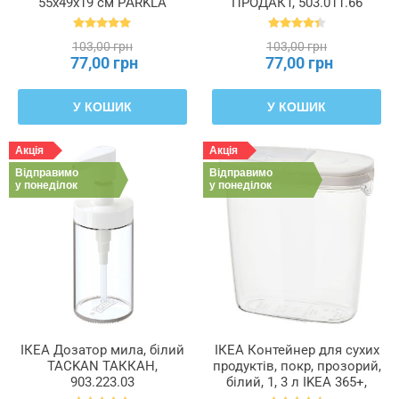
55x49x19 см PÄRKLA
ПРОДАКТ, 503.011.66
ПЕРКЛА, 503.953.82
103,00 грн
103,00 грн
77,00 грн
77,00 грн
У КОШИК
У КОШИК
Акція
Акція
Відправимо
Відправимо
у понеділок
у понеділок
ІКЕА Дозатор мила, білий
ІКЕА Контейнер для сухих
TACKAN ТАККАН,
продуктів, покр, прозорий,
903.223.03
білий, 1, 3 л IKEA 365+,
800.667.23