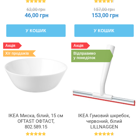
62,00 грн
157,00 грн
46,00 грн
153,00 грн
У КОШИК
У КОШИК
Акція
Акція
Хіт продажів
Відправимо
у понеділок
ІКЕА Миска, білий, 15 см
ІКЕА Гумовий шкребок,
OFTAST ОФТАСТ,
червоний, білий
802.589.15
LILLNAGGEN
ЛІЛЛЬНАГЕН, 402.435.96