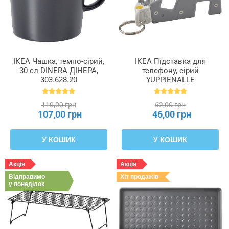
ІКЕА Чашка, темно-сірий,
ІКЕА Підставка для
30 сл DINERA ДІНЕРА,
телефону, сірий
303.628.20
YUPPIENALLE
ЮППІЄНАЛЛЕ, 205.038.87
110,00 грн
62,00 грн
107,00 грн
46,00 грн
У КОШИК
У КОШИК
Акція
Акція
Відправимо
Хіт продажів
у понеділок