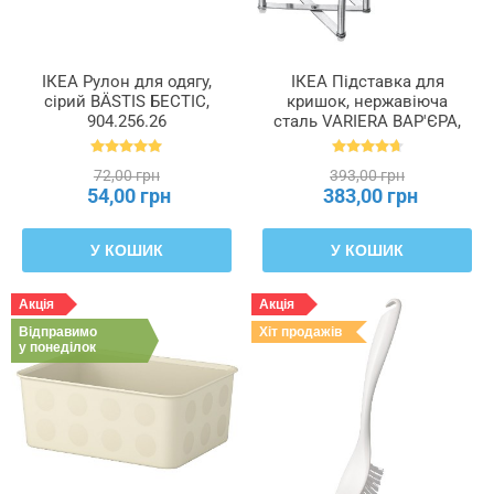
ІКЕА Рулон для одягу,
ІКЕА Підставка для
сірий BÄSTIS БЕСТІС,
кришок, нержавіюча
904.256.26
сталь VARIERA ВАР'ЄРА,
701.548.00
72,00 грн
393,00 грн
54,00 грн
383,00 грн
У КОШИК
У КОШИК
Акція
Акція
Відправимо
Хіт продажів
у понеділок