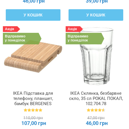
46,00 грн
39,00 грн
У КОШИК
У КОШИК
Акція
Акція
Відправимо
Відправимо
у понеділок
у понеділок
ІКЕА Підставка для
ІКЕА Склянка, безбарвне
телефону, планшет,
скло, 35 сл POKAL ПОКАЛ,
бамбук BERGENES
102.704.78
БЕРГЕНЕС, 104.579.99
110,00 грн
47,00 грн
107,00 грн
46,00 грн