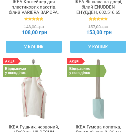
ІКЕА Контейнер для
ІКЕА Вішалка на двері,
пластикових пакетів,
білий ENUDDEN
білий VARIERA ВАР'ЄРА,
ЕНУДДЕН, 602.516.65
800.102.22
143,00 грн
157,00 грн
108,00 грн
153,00 грн
У КОШИК
У КОШИК
Акція
Акція
Відправимо
Відправимо
у понеділок
у понеділок
ІКЕА Рушник, червоний,
ІКЕА Гумова лопатка,