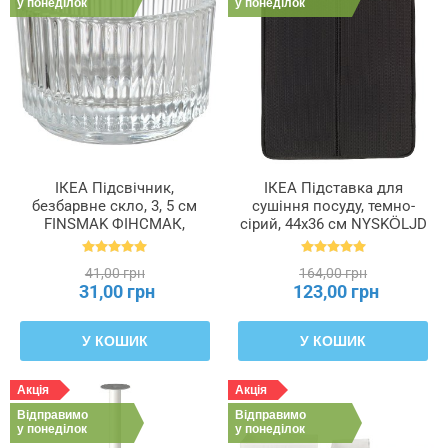
у понеділок
у понеділок
ІКЕА Підсвічник,
ІКЕА Підставка для
безбарвне скло, 3, 5 см
сушіння посуду, темно-
FINSMAK ФІНСМАК,
сірий, 44x36 см NYSKÖLJD
004.709.82
НЮХОЛІД, 004.510.59
41,00 грн
164,00 грн
31,00 грн
123,00 грн
У КОШИК
У КОШИК
Акція
Акція
Відправимо
Відправимо
у понеділок
у понеділок