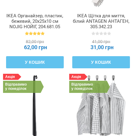
ІКЕА Органайзер, пластик,
ІКЕА Щітка для миття,
бежевий, 20x25x10 см
білий ANTAGEN АНТАГЕН,
NOJIG НОЙІГ, 204.681.05
305.342.23
82,00 грн
41,00 грн
62,00 грн
31,00 грн
У КОШИК
У КОШИК
Акція
Акція
Відправимо
Відправимо
у понеділок
у понеділок