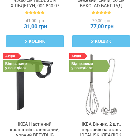
45x60 см HILDEGUN
бежевий, синій, 26 см
ХІЛЬДЕГУН, 004.840.07
BAKGLAD БАКГЛАД,
204.855.48
41,00 грн
79,00 грн
31,00 грн
77,00 грн
У КОШИК
У КОШИК
Акція
Акція
Відправимо
Відправимо
у понеділок
у понеділок
ІКЕА Настінний
ІКЕА Вінчик, 2 шт.,
кронштейн, стельовий,
нержавіюча сталь
чорний BETYDLIG
IDEALISK ІДЕАЛІСК,