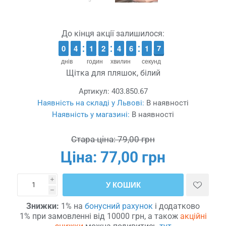
До кінця акції залишилося:
9
9
0
0
3
3
4
4
1
1
1
1
1
1
2
2
3
3
4
4
5
5
6
6
2
1
1
6
6
5
днів
годин
хвилин
секунд
Щітка для пляшок, білий
Артикул:
403.850.67
Наявність на складі у Львові:
В наявності
Наявність у магазині:
В наявності
Стара ціна:
79,00 грн
Ціна:
77,00 грн
i
У КОШИК
h
Знижки:
1% на
бонусний рахунок
і додатково
1% при замовленні від 10000 грн, а також
акційні