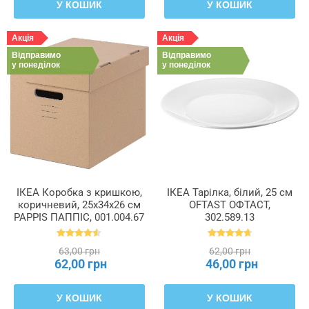
У КОШИК
У КОШИК
Акція
Акція
Відправимо
Відправимо
у понеділок
у понеділок
ІКЕА Коробка з кришкою,
ІКЕА Тарілка, білий, 25 см
коричневий, 25x34x26 см
OFTAST ОФТАСТ,
PAPPIS ПАППІС, 001.004.67
302.589.13
63,00 грн
62,00 грн
62,00 грн
46,00 грн
У КОШИК
У КОШИК