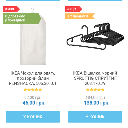
Акція
Акція
Відправимо
Хіт продажів
у понеділок
ІКЕА Чохол для одягу,
ІКЕА Вішалка, чорний
прозорий білий
SPRUTTIG СПРУТТИГ,
RENSHACKA, 505.301.01
203.170.79
62,00 грн
184,00 грн
46,00 грн
138,00 грн
У КОШИК
У КОШИК