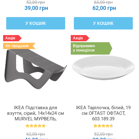
52,00 грн
63,00 грн
39,00 грн
62,00 грн
У КОШИК
У КОШИК
Акція
Акція
Хіт продажів
Відправимо
у понеділок
ІКЕА Підставка для
ІКЕА Тарілочка, білий, 19
взуття, сірий, 14x14x24 см
см OFTAST ОФТАСТ,
MURVEL МУРВЕЛЬ,
603.189.39
204.348.32
62,00 грн
52,00 грн