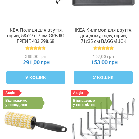
ІКЕА Полиця для взуття,
ІКЕА Килимок для взуття,
сірий, 58x27x17 см GREJIG
для дому, саду, сірий,
ГРЕЙГ, 403.298.68
71x35 см BAGGMUCK
БАГГМУКК, 603.297.11
388,00 грн
157,00 грн
291,00 грн
153,00 грн
У КОШИК
У КОШИК
Акція
Акція
Відправимо
Відправимо
у понеділок
у понеділок