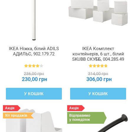
ІКЕА Ніжка, білий ADILS
ІКЕА Комплект
АДИЛЬС, 902.179.72
контейнерів, 6 шт., білий
SKUBB СКУББ, 004.285.49
236,00 грн
314,00 грн
230,00 грн
306,00 грн
У КОШИК
У КОШИК
Акція
Акція
Хіт продажів
Відправимо
у понеділок