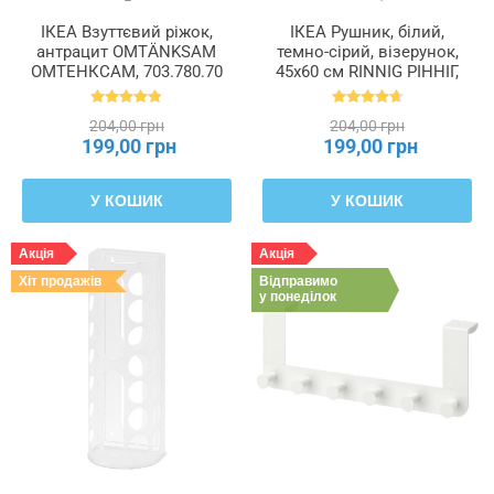
ІКЕА Взуттєвий ріжок,
ІКЕА Рушник, білий,
антрацит OMTÄNKSAM
темно-сірий, візерунок,
ОМТЕНКСАМ, 703.780.70
45x60 см RINNIG РІННІГ,
204.763.46
204,00 грн
204,00 грн
199,00 грн
199,00 грн
У КОШИК
У КОШИК
Акція
Акція
Хіт продажів
Відправимо
у понеділок