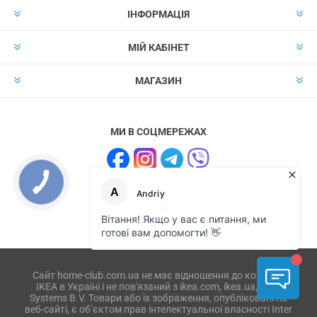
ІНФОРМАЦІЯ
МІЙ КАБІНЕТ
МАГАЗИН
МИ В СОЦМЕРЕЖАХ
Сайт home-club.com.ua не має відношення до компанії
IKEA в Україні і не пов'язаний з ikea.com, ikea.ua, IKEA
Systems B.V. Товари або їх зображення, опубліковані на
веб-сайті, є об’єктом прав інтелектуальної власності Inter