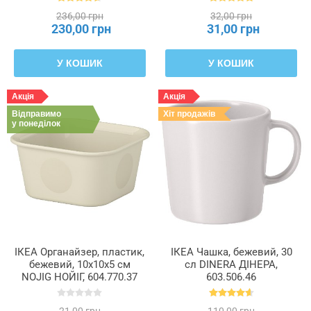
236,00 грн
32,00 грн
230,00 грн
31,00 грн
У КОШИК
У КОШИК
Акція
Акція
Відправимо
Хіт продажів
у понеділок
ІКЕА Органайзер, пластик,
ІКЕА Чашка, бежевий, 30
бежевий, 10x10x5 см
сл DINERA ДІНЕРА,
NOJIG НОЙІГ, 604.770.37
603.506.46