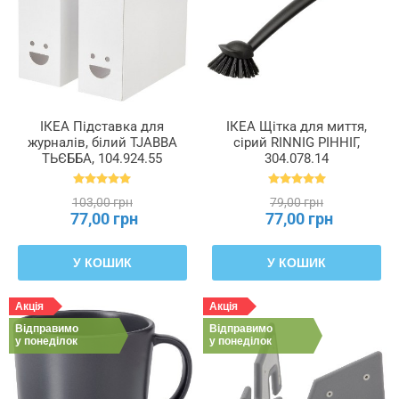
ІКЕА Підставка для
ІКЕА Щітка для миття,
журналів, білий TJABBA
сірий RINNIG РІННІГ,
ТЬЄББА, 104.924.55
304.078.14
103,00 грн
79,00 грн
77,00 грн
77,00 грн
У КОШИК
У КОШИК
Акція
Акція
Відправимо
Відправимо
у понеділок
у понеділок