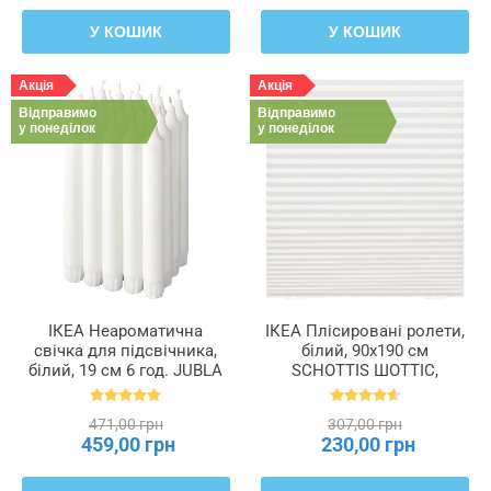
У КОШИК
У КОШИК
Акція
Акція
Відправимо
Відправимо
у понеділок
у понеділок
ІКЕА Неароматична
ІКЕА Плісировані ролети,
свічка для підсвічника,
білий, 90x190 см
білий, 19 см 6 год. JUBLA
SCHOTTIS ШОТТІС,
ДЖУБЛ, 601.919.16
202.422.82
471,00 грн
307,00 грн
459,00 грн
230,00 грн