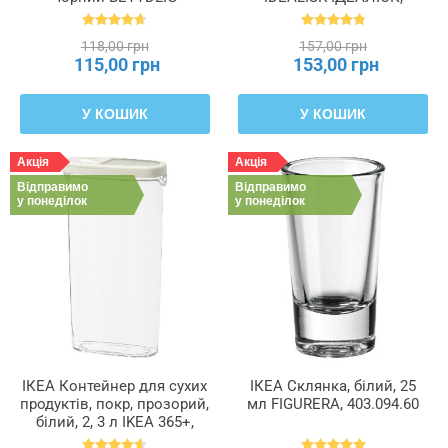
БЕТІДЛІГ, 602.172.28
500.931.72
118,00 грн
157,00 грн
115,00 грн
153,00 грн
У КОШИК
У КОШИК
Акція
Акція
Відправимо
Відправимо
у понеділок
у понеділок
ІКЕА Контейнер для сухих
ІКЕА Склянка, білий, 25
продуктів, покр, прозорий,
мл FIGURERA, 403.094.60
білий, 2, 3 л IKEA 365+,
900.667.08