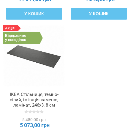
У КОШИК
У КОШИК
Акція
Відправимо
у понеділок
ІКЕА Стільниця, темно-
сірий, імітація каменю,
ламінат, 246x3, 8 см
SÄLJAN СЕЛЬЯН,
306.043.34
5 480,00 грн
5 073,00 грн