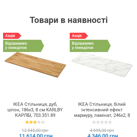
Товари в наявності
Акція
Акція
Відправимо
Відправимо
у понеділок
у понеділок
ІКЕА Стільниця, дуб,
ІКЕА Стільниця, білий
шпон, 186x3, 8 см KARLBY
інтенсивний ефект
КАРЛБІ, 703.351.89
мармуру, ламінат, 246x2, 8
см EKBACKEN ЕКБАККЕН,
705.703.51
12 545,00 грн
4 695,00 грн
11 614,00 грн
4 346,00 грн