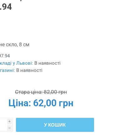
.94
не скло, 8 см
97.94
кладі у Львові:
В наявності
газині:
В наявності
Стара ціна:
82,00 грн
Ціна:
62,00 грн
i
У КОШИК
h