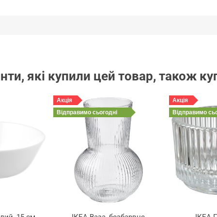
нти, які купили цей товар, також к
Акція
Акція
Відправимо
сьогодні
Відправимо
сь
лий, 15 см
ІКЕА Ваза, безбарвне
ІКЕА П