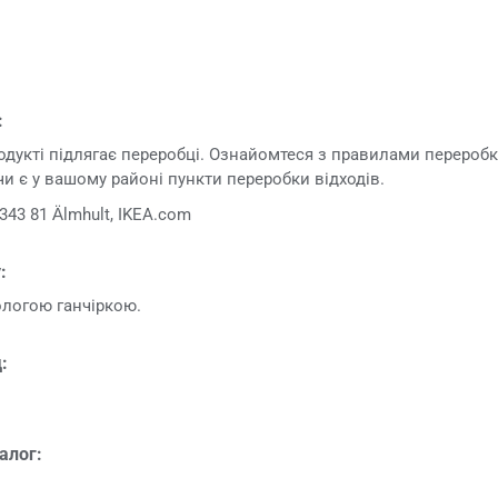
:
дукті підлягає переробці. Ознайомтеся з правилами переробки
 чи є у вашому районі пункти переробки відходів.
343 81 Älmhult, IKEA.com
:
ологою ганчіркою.
:
алог: