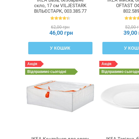
скло, 17 см VILJESTARK
OFTAST О
ВІЛЬЄСТАРК, 003.385.77
802.589
62,00 грн
52,00 
46,00 грн
39,00
У КОШИК
У КОШ
Акція
Акція
Відправимо
сьогодні
Відправимо
сьогодн
ІКЕА Контейнер для одягу,
ІКЕА Тарілка, б