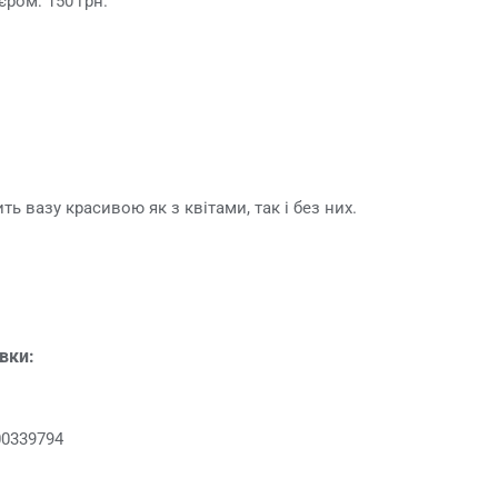
єром: 150 грн.
ь вазу красивою як з квітами, так і без них.
овки:
00339794