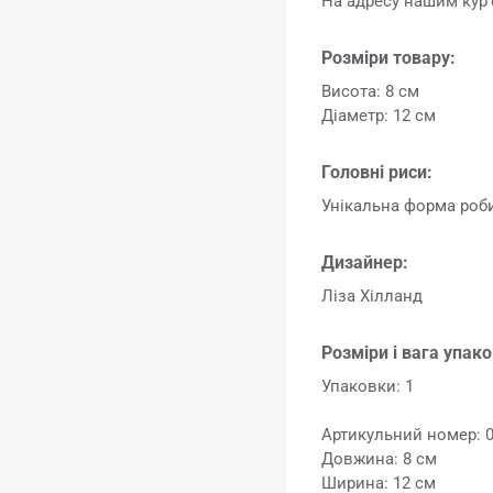
На адресу нашим кур'
Розміри товару:
Висота: 8 см
Діаметр: 12 см
Головні риси:
Унікальна форма робит
Дизайнер:
Ліза Хілланд
Розміри і вага упак
Упаковки: 1
Артикульний номер: 
Довжина: 8 см
Ширина: 12 см