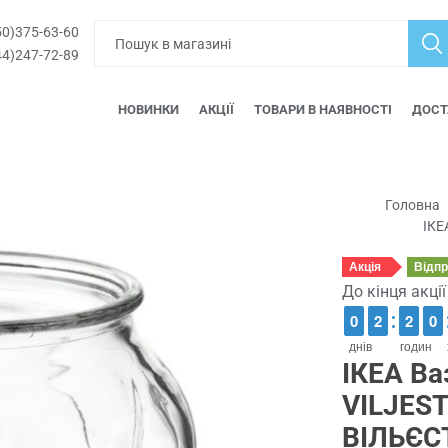
0)375-63-60
4)247-72-89
НОВИНКИ
АКЦІЇ
ТОВАРИ В НАЯВНОСТІ
ДОСТ
Головна
ІКЕ
Акція
Відп
До кінця акці
9
9
0
0
1
1
2
2
1
1
2
2
9
9
0
0
днів
годин
ІКЕА Ва
VILJES
ВІЛЬЄС