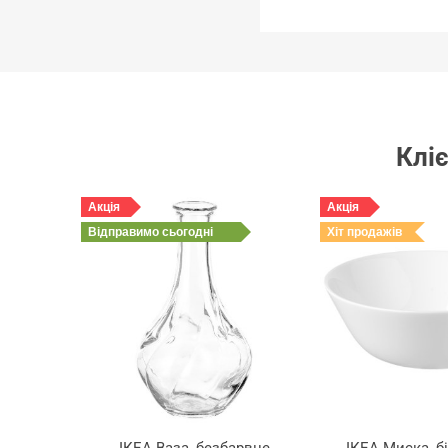
Кліє
Акція
Акція
Відправимо
сьогодні
Хіт продажів
ІКЕА Ваза, безбарвне
ІКЕА Миска, бі