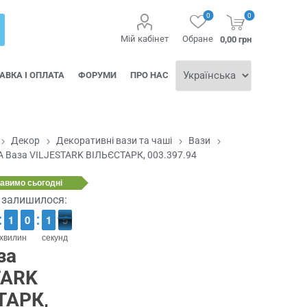
0
0
Мій кабінет
Обране
0,00 грн
АВКА І ОПЛАТА
ФОРУМИ
ПРО НАС
Декор
Декоративні вази та чаші
Вази
А Ваза VILJESTARK ВІЛЬЄСТАРК, 003.397.94
равимо
сьогодні
ї залишилося:
1
1
1
1
9
9
0
0
2
1
1
4
3
4
хвилин
секунд
за
TARK
ТАРК,