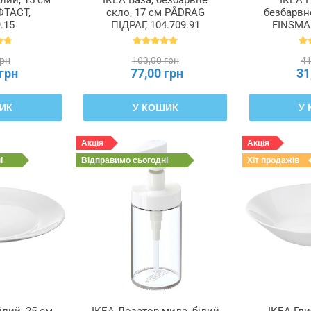
ФТАСТ,
скло, 17 см PÅDRAG
безбарвне
.15
ПІДРАГ, 104.709.91
FINSMA
00
грн
103,00 грн
41
 грн
77,00 грн
31
ИК
У КОШИК
У
Акція
Акція
і
Відправимо
сьогодні
Хіт продажів
ілий, 25 см
ІКЕА Дозатор мила, білий
ІКЕА Гли