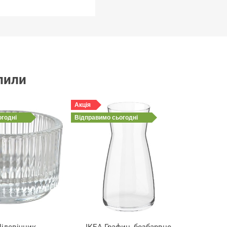
упили
Акція
огодні
Відправимо
сьогодні
ідсвічник,
ІКЕА Графин, безбарвне