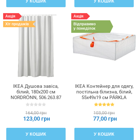
У КОШИК
У КОШИК
Акція
Акція
Хіт продажів
Відправимо
у понеділок
ІКЕА Душова завіса,
ІКЕА Контейнер для одягу,
білий, 180x200 см
постільна білизна, білий,
NORDRÖNN, 506.263.87
55x49x19 см PÄRKLA
ПЕРКЛА, 503.953.82
164,00 грн
103,00 грн
123,00 грн
77,00 грн
У КОШИК
У КОШИК