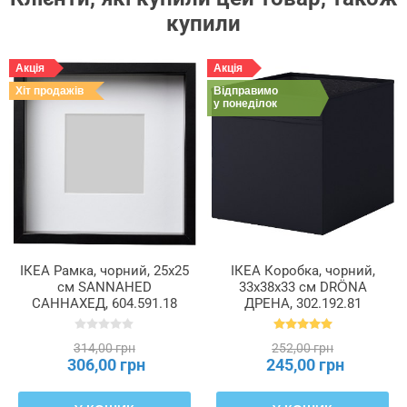
купили
Акція
Акція
Хіт продажів
Відправимо
у понеділок
ІКЕА Рамка, чорний, 25x25
ІКЕА Коробка, чорний,
см SANNAHED
33x38x33 см DRÖNA
САННАХЕД, 604.591.18
ДРЕНА, 302.192.81
314,00 грн
252,00 грн
306,00 грн
245,00 грн