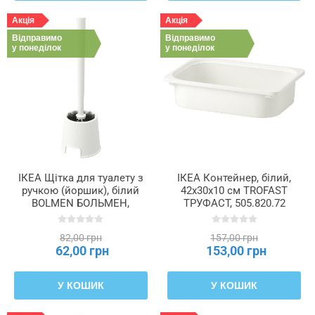
Акція
Акція
Відправимо
Відправимо
у понеділок
у понеділок
ІКЕА Щітка для туалету з
ІКЕА Контейнер, білий,
ручкою (йоршик), білий
42x30x10 см TROFAST
BOLMEN БОЛЬМЕН,
ТРУФАСТ, 505.820.72
405.744.35
82,00 грн
157,00 грн
62,00 грн
153,00 грн
У КОШИК
У КОШИК