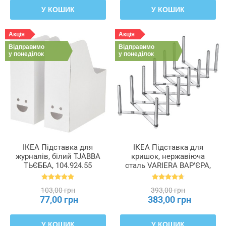
У КОШИК
У КОШИК
Акція
Акція
Відправимо
Відправимо
у понеділок
у понеділок
ІКЕА Підставка для
ІКЕА Підставка для
журналів, білий TJABBA
кришок, нержавіюча
ТЬЄББА, 104.924.55
сталь VARIERA ВАР'ЄРА,
701.548.00
103,00 грн
393,00 грн
77,00 грн
383,00 грн
У КОШИК
У КОШИК