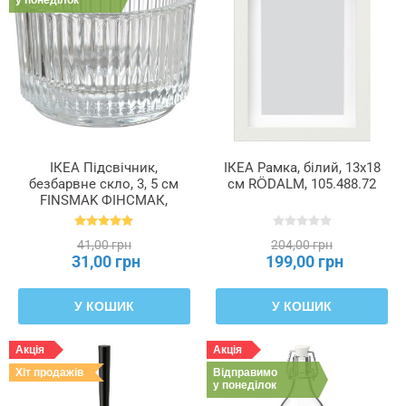
ІКЕА Підсвічник,
ІКЕА Рамка, білий, 13x18
безбарвне скло, 3, 5 см
см RÖDALM, 105.488.72
FINSMAK ФІНСМАК,
004.709.82
41,00 грн
204,00 грн
31,00 грн
199,00 грн
У КОШИК
У КОШИК
Акція
Акція
Хіт продажів
Відправимо
у понеділок