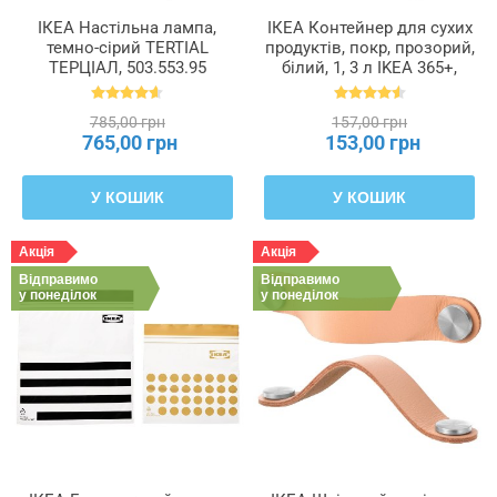
ІКЕА Настільна лампа,
ІКЕА Контейнер для сухих
темно-сірий TERTIAL
продуктів, покр, прозорий,
ТЕРЦІАЛ, 503.553.95
білий, 1, 3 л IKEA 365+,
800.667.23
785,00 грн
157,00 грн
765,00 грн
153,00 грн
У КОШИК
У КОШИК
Акція
Акція
Відправимо
Відправимо
у понеділок
у понеділок