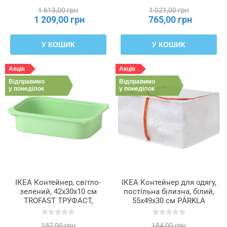
1 613,00 грн
1 021,00 грн
1 209,00 грн
765,00 грн
У КОШИК
У КОШИК
Акція
Акція
Відправимо
Відправимо
у понеділок
у понеділок
ІКЕА Контейнер, світло-
ІКЕА Контейнер для одягу,
зелений, 42x30x10 см
постільна білизна, білий,
TROFAST ТРУФАСТ,
55x49x30 см PÄRKLA
905.820.89
ПЕРКЛА, 006.011.05
157,00 грн
184,00 грн