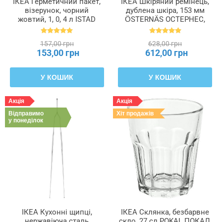
ІКЕА Герметичний пакет,
ІКЕА Шкіряний ремінець,
візерунок, чорний
дублена шкіра, 153 мм
жовтий, 1, 0, 4 л ISTAD
ÖSTERNÄS ОСТЕРНЕС,
ІСТАД, 505.256.42
403.488.95
157,00 грн
628,00 грн
153,00 грн
612,00 грн
У КОШИК
У КОШИК
Акція
Акція
Відправимо
Хіт продажів
у понеділок
ІКЕА Кухонні щипці,
ІКЕА Склянка, безбарвне
нержавіюча сталь
скло, 27 сл POKAL ПОКАЛ,