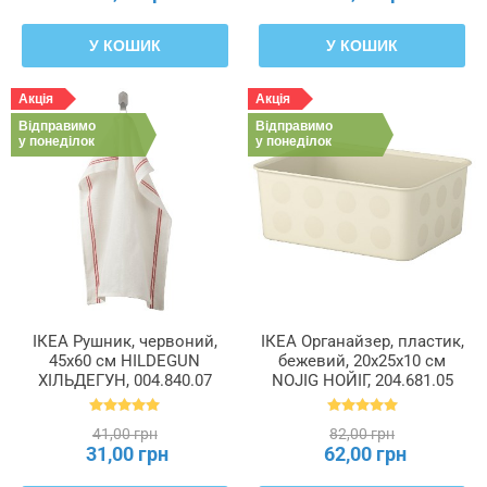
У КОШИК
У КОШИК
Акція
Акція
Відправимо
Відправимо
у понеділок
у понеділок
ІКЕА Рушник, червоний,
ІКЕА Органайзер, пластик,
45x60 см HILDEGUN
бежевий, 20x25x10 см
ХІЛЬДЕГУН, 004.840.07
NOJIG НОЙІГ, 204.681.05
41,00 грн
82,00 грн
31,00 грн
62,00 грн