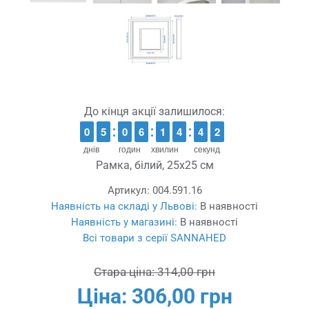
До кінця акції залишилося:
9
9
0
0
4
4
5
5
9
9
0
0
5
5
6
6
1
1
1
1
3
3
4
4
3
3
4
4
1
0
1
днів
годин
хвилин
секунд
Рамка, білий, 25x25 см
Артикул:
004.591.16
Наявність на складі у Львові:
В наявності
Наявність у магазині:
В наявності
Всі товари з серії SANNAHED
Стара ціна:
314,00 грн
Ціна:
306,00 грн