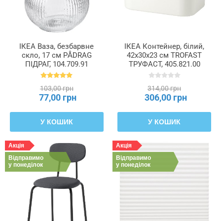
ІКЕА Ваза, безбарвне
ІКЕА Контейнер, білий,
скло, 17 см PÅDRAG
42x30x23 см TROFAST
ПІДРАГ, 104.709.91
ТРУФАСТ, 405.821.00
103,00 грн
314,00 грн
77,00 грн
306,00 грн
У КОШИК
У КОШИК
Акція
Акція
Відправимо
Відправимо
у понеділок
у понеділок