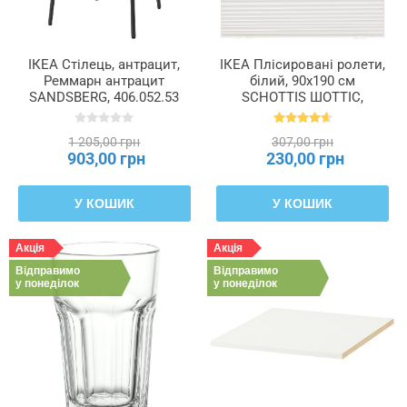
ІКЕА Стілець, антрацит,
ІКЕА Плісировані ролети,
Реммарн антрацит
білий, 90x190 см
SANDSBERG, 406.052.53
SCHOTTIS ШОТТІС,
202.422.82
1 205,00 грн
307,00 грн
903,00 грн
230,00 грн
У КОШИК
У КОШИК
Акція
Акція
Відправимо
Відправимо
у понеділок
у понеділок