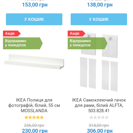
153,00 грн
138,00 грн
У КОШИК
У КОШИК
Акція
Акція
Відправимо
Відправимо
у понеділок
у понеділок
ІКЕА Полиця для
ІКЕА Самоклеючий гачок
фотографій, білий, 55 см
для рами, білий ALFTA,
MOSSLANDA
503.828.41
МОССЛЕНДА, 402.917.66
236,00 грн
314,00 грн
230,00 грн
306,00 грн