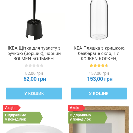
ІКЕА Щітка для туалету з
ІКЕА Пляшка з кришкою,
ручкою (йоршик), чорний
безбарвне скло, 1 л
BOLMEN БОЛЬМЕН,
KORKEN КОРКЕН,
905.744.33
302.135.52
82,00 грн
157,00 грн
62,00 грн
153,00 грн
У КОШИК
У КОШИК
Акція
Акція
Відправимо
Відправимо
у понеділок
у понеділок