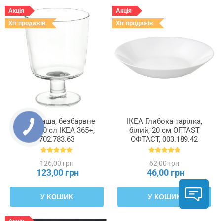
Акція
Акція
Хіт продажів
Хіт продажів
ІКЕА Чаша, безбарвне
ІКЕА Глибока тарілка,
скло, 30 сл IKEA 365+,
білий, 20 см OFTAST
702.783.63
ОФТАСТ, 003.189.42
126,00 грн
62,00 грн
123,00 грн
46,00 грн
У КОШИК
У КОШИК
Акція