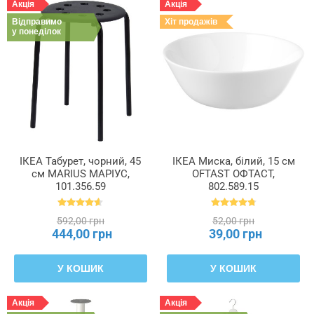
Акція
Акція
Відправимо
Хіт продажів
у понеділок
ІКЕА Табурет, чорний, 45
ІКЕА Миска, білий, 15 см
см MARIUS МАРІУС,
OFTAST ОФТАСТ,
101.356.59
802.589.15
592,00 грн
52,00 грн
444,00 грн
39,00 грн
У КОШИК
У КОШИК
Акція
Акція