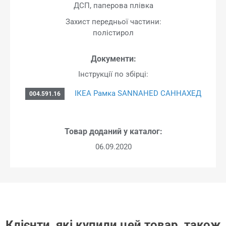
ДСП, паперова плівка
Захист передньої частини:
полістирол
Документи:
Інструкції по збірці:
ІКЕА Рамка SANNAHED САННАХЕД
004.591.16
Товар доданий у каталог:
06.09.2020
Клієнти, які купили цей товар, також