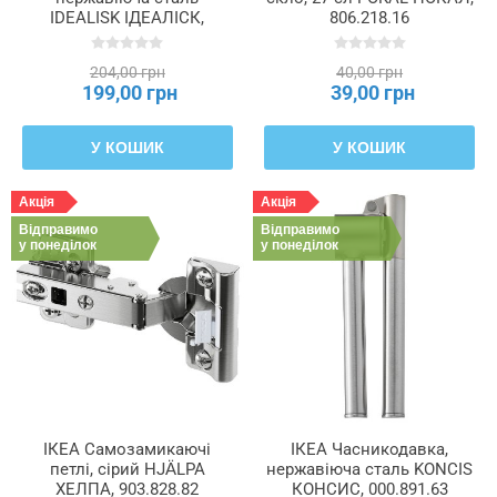
IDEALISK ІДЕАЛІСК,
806.218.16
905.733.20
204,00 грн
40,00 грн
199,00 грн
39,00 грн
У КОШИК
У КОШИК
Акція
Акція
Відправимо
Відправимо
у понеділок
у понеділок
ІКЕА Самозамикаючі
ІКЕА Часникодавка,
петлі, сірий HJÄLPA
нержавіюча сталь KONCIS
ХЕЛПА, 903.828.82
КОНСИС, 000.891.63