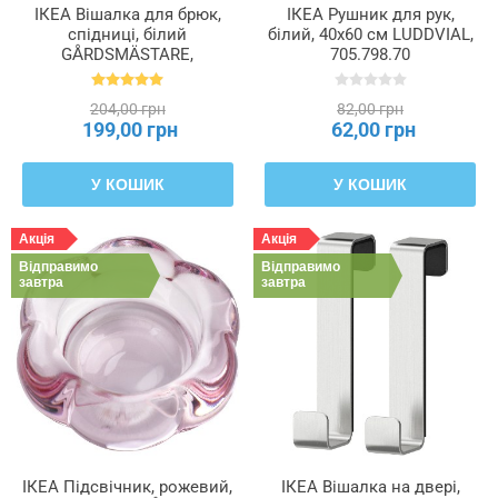
ІКЕА Вішалка для брюк,
ІКЕА Рушник для рук,
спідниці, білий
білий, 40x60 см LUDDVIAL,
GÅRDSMÄSTARE,
705.798.70
305.407.28
204,00 грн
82,00 грн
199,00 грн
62,00 грн
У КОШИК
У КОШИК
Акція
Акція
Відправимо
Відправимо
завтра
завтра
ІКЕА Підсвічник, рожевий,
ІКЕА Вішалка на двері,