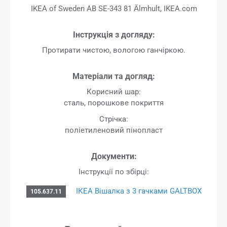
IKEA of Sweden AB SE-343 81 Älmhult, IKEA.com
Інструкція з догляду:
Протирати чистою, вологою ганчіркою.
Матеріали та догляд:
Корисний шар:
сталь, порошкове покриття
Стрічка:
поліетиленовий пінопласт
Документи:
Інструкції по збірці:
ІКЕА Вішалка з 3 гачками GALTBOX
105.637.11