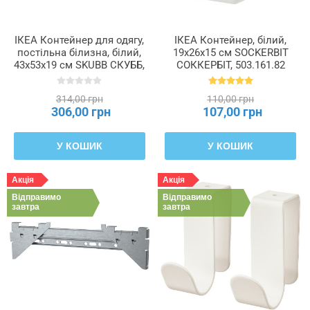
ІКЕА Контейнер для одягу,
ІКЕА Контейнер, білий,
постільна білизна, білий,
19x26x15 см SOCKERBIT
43x53x19 см SKUBB СКУББ,
СОККЕРБІТ, 503.161.82
605.910.47
314,00 грн
110,00 грн
306,00 грн
107,00 грн
У КОШИК
У КОШИК
Акція
Акція
Відправимо
Відправимо
завтра
завтра