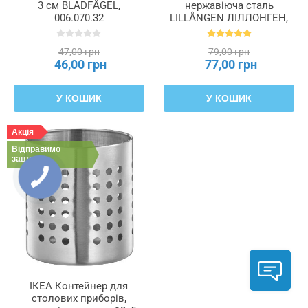
3 см BLADFÅGEL,
нержавіюча сталь
006.070.32
LILLÅNGEN ЛІЛЛОНГЕН,
101.976.71
47,00 грн
79,00 грн
46,00 грн
77,00 грн
У КОШИК
У КОШИК
Акція
Відправимо
завтра
ІКЕА Контейнер для
столових приборів,