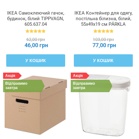
ІКЕА Самоклеючий гачок,
ІКЕА Контейнер для одягу,
будинок, білий TIPPVAGN,
постільна білизна, білий,
605.637.04
55x49x19 см PÄRKLA
ПЕРКЛА, 503.953.82
62,00 грн
103,00 грн
46,00 грн
77,00 грн
У КОШИК
У КОШИК
Акція
Акція
Відправимо
Відправимо
завтра
завтра