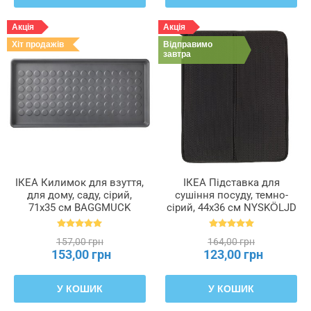
Акція
Акція
Хіт продажів
Відправимо
завтра
ІКЕА Килимок для взуття,
ІКЕА Підставка для
для дому, саду, сірий,
сушіння посуду, темно-
71x35 см BAGGMUCK
сірий, 44x36 см NYSKÖLJD
БАГГМУКК, 603.297.11
НЮХОЛІД, 004.510.59
157,00 грн
164,00 грн
153,00 грн
123,00 грн
У КОШИК
У КОШИК