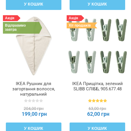
У КОШИК
У КОШИК
Акція
Акція
Відправимо
Хіт продажів
завтра
ІКЕА Рушник для
ІКЕА Прищіпка, зелений
загортання волосся,
SLIBB СЛІББ, 905.677.48
натуральний
STJÄRNBUSKE, 505.401.81
204,00 грн
63,00 грн
199,00 грн
62,00 грн
У КОШИК
У КОШИК