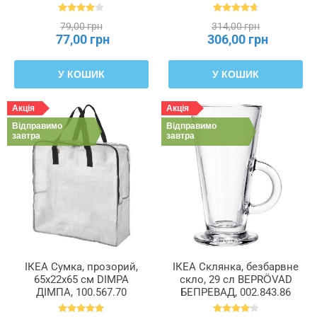
404.324.79
601.366.23
79,00 грн
314,00 грн
77,00 грн
306,00 грн
У КОШИК
У КОШИК
Акція
Акція
Відправимо
Відправимо
завтра
завтра
ІКЕА Сумка, прозорий,
ІКЕА Склянка, безбарвне
65x22x65 см DIMPA
скло, 29 сл BEPRÖVAD
ДІМПА, 100.567.70
БЕПРЕВАД, 002.843.86