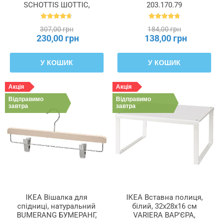
SCHOTTIS ШОТТІС,
203.170.79
202.422.82
307,00 грн
184,00 грн
230,00 грн
138,00 грн
У КОШИК
У КОШИК
Акція
Акція
Відправимо
Відправимо
завтра
завтра
ІКЕА Вішалка для
ІКЕА Вставна полиця,
спідниці, натуральний
білий, 32x28x16 см
BUMERANG БУМЕРАНГ,
VARIERA ВАР'ЄРА,