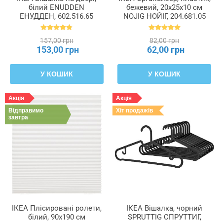
білий ENUDDEN
бежевий, 20x25x10 см
ЕНУДДЕН, 602.516.65
NOJIG НОЙІГ, 204.681.05
157,00 грн
82,00 грн
153,00 грн
62,00 грн
У КОШИК
У КОШИК
Акція
Акція
Відправимо
Хіт продажів
завтра
ІКЕА Плісировані ролети,
ІКЕА Вішалка, чорний
білий, 90x190 см
SPRUTTIG СПРУТТИГ,