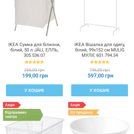
ІКЕА Сумка для білизни,
ІКЕА Вішалка для одягу,
білий, 50 л JÄLL ЕЛЛЬ,
білий, 99x152 см MULIG
305.536.07
МУЛІГ, 601.794.34
266,00 грн
796,00 грн
199,00 грн
597,00 грн
У КОШИК
У КОШИК
Акція
Акція
Відправимо
Хіт продажів
завтра