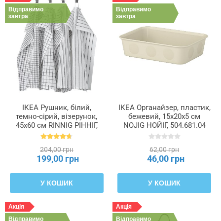
Відправимо
Відправимо
завтра
завтра
ІКЕА Рушник, білий,
ІКЕА Органайзер, пластик,
темно-сірий, візерунок,
бежевий, 15x20x5 см
45x60 см RINNIG РІННІГ,
NOJIG НОЙІГ, 504.681.04
204.763.46
204,00 грн
62,00 грн
199,00 грн
46,00 грн
У КОШИК
У КОШИК
Акція
Акція
Відправимо
Відправимо