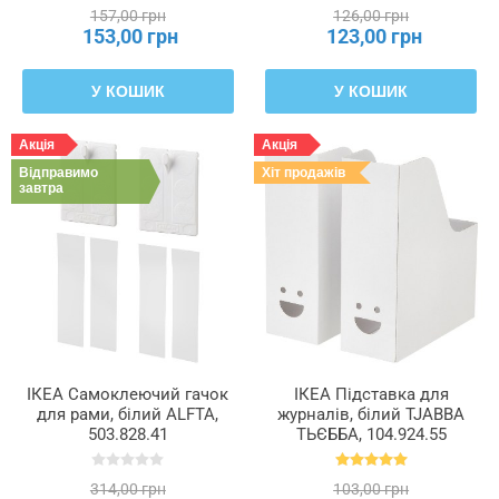
157,00 грн
126,00 грн
153,00 грн
123,00 грн
У КОШИК
У КОШИК
Акція
Акція
Відправимо
Хіт продажів
завтра
ІКЕА Самоклеючий гачок
ІКЕА Підставка для
для рами, білий ALFTA,
журналів, білий TJABBA
503.828.41
ТЬЄББА, 104.924.55
314,00 грн
103,00 грн