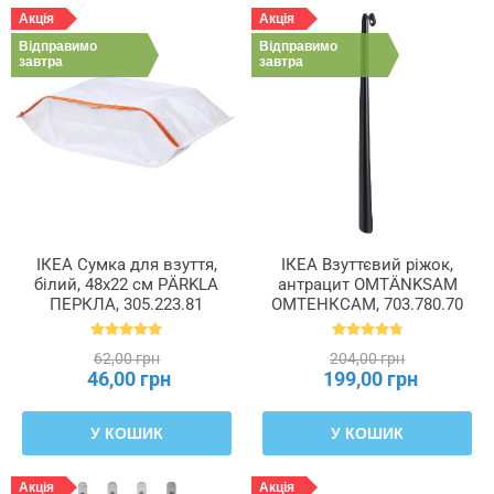
Акція
Акція
Відправимо
Відправимо
завтра
завтра
ІКЕА Сумка для взуття,
ІКЕА Взуттєвий ріжок,
білий, 48x22 см PÄRKLA
антрацит OMTÄNKSAM
ПЕРКЛА, 305.223.81
ОМТЕНКСАМ, 703.780.70
62,00 грн
204,00 грн
46,00 грн
199,00 грн
У КОШИК
У КОШИК
Акція
Акція