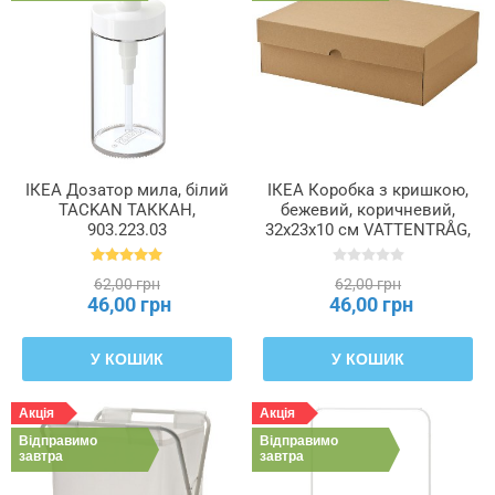
ІКЕА Дозатор мила, білий
ІКЕА Коробка з кришкою,
TACKAN ТАККАН,
бежевий, коричневий,
903.223.03
32x23x10 см VATTENTRÅG,
205.510.91
62,00 грн
62,00 грн
46,00 грн
46,00 грн
У КОШИК
У КОШИК
Акція
Акція
Відправимо
Відправимо
завтра
завтра