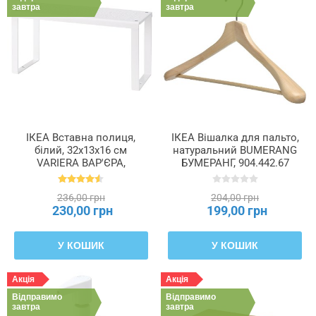
завтра
завтра
ІКЕА Вставна полиця,
ІКЕА Вішалка для пальто,
білий, 32x13x16 см
натуральний BUMERANG
VARIERA ВАР'ЄРА,
БУМЕРАНГ, 904.442.67
801.366.22
236,00 грн
204,00 грн
230,00 грн
199,00 грн
У КОШИК
У КОШИК
Акція
Акція
Відправимо
Відправимо
завтра
завтра