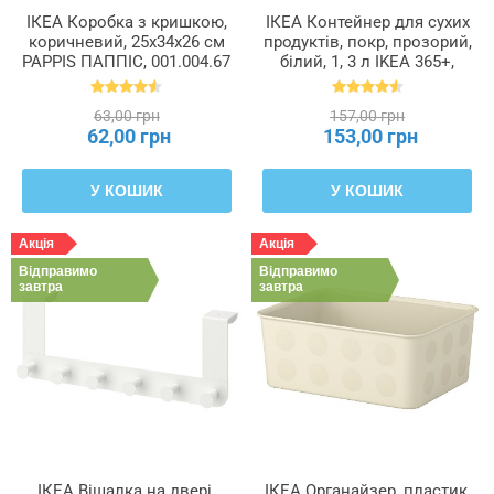
ІКЕА Коробка з кришкою,
ІКЕА Контейнер для сухих
коричневий, 25x34x26 см
продуктів, покр, прозорий,
PAPPIS ПАППІС, 001.004.67
білий, 1, 3 л IKEA 365+,
800.667.23
63,00 грн
157,00 грн
62,00 грн
153,00 грн
У КОШИК
У КОШИК
Акція
Акція
Відправимо
Відправимо
завтра
завтра
ІКЕА Вішалка на двері,
ІКЕА Органайзер, пластик,