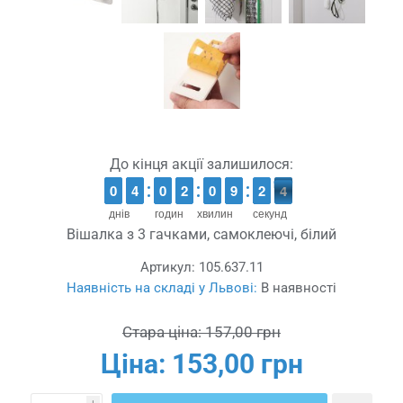
До кінця акції залишилося:
9
9
0
0
3
3
4
4
9
9
0
0
1
1
2
2
9
9
0
0
8
8
9
9
3
2
2
3
2
2
днів
годин
хвилин
секунд
Вішалка з 3 гачками, самоклеючі, білий
Артикул:
105.637.11
Наявність на складі у Львові:
В наявності
Стара ціна:
157,00 грн
Ціна:
153,00 грн