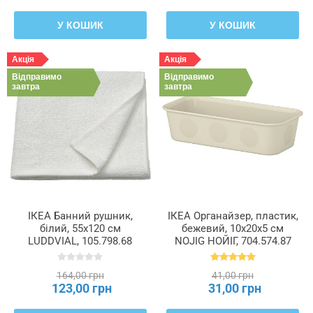
У КОШИК
У КОШИК
Акція
Акція
Відправимо
Відправимо
завтра
завтра
ІКЕА Банний рушник,
ІКЕА Органайзер, пластик,
білий, 55x120 см
бежевий, 10x20x5 см
LUDDVIAL, 105.798.68
NOJIG НОЙІГ, 704.574.87
164,00 грн
41,00 грн
123,00 грн
31,00 грн