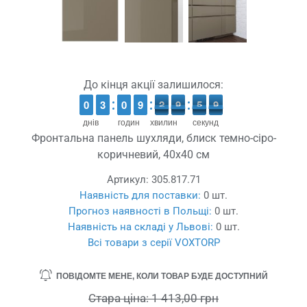
До кінця акції залишилося:
9
9
0
0
2
2
3
3
9
9
0
0
8
8
9
9
3
2
0
9
0
5
9
9
8
2
9
5
днів
годин
хвилин
секунд
Фронтальна панель шухляди, блиск темно-сіро-
коричневий, 40x40 см
Артикул:
305.817.71
Наявність для поставки:
0 шт.
Прогноз наявності в Польщі:
0 шт.
Наявність на складі у Львові:
0 шт.
Всі товари з серії VOXTORP
ПОВІДОМТЕ МЕНЕ, КОЛИ ТОВАР БУДЕ ДОСТУПНИЙ
Стара ціна:
1 413,00 грн