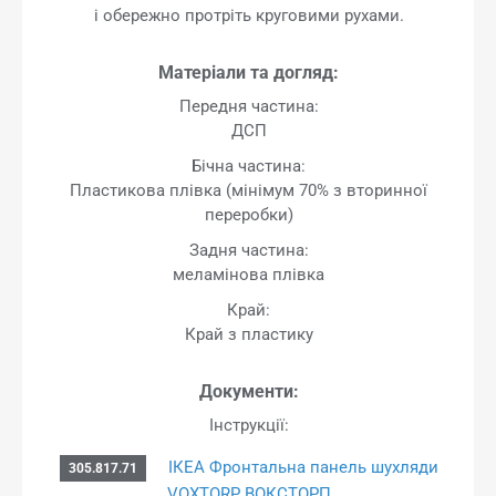
і обережно протріть круговими рухами.
Матеріали та догляд:
Передня частина:
ДСП
Бічна частина:
Пластикова плівка (мінімум 70% з вторинної
переробки)
Задня частина:
меламінова плівка
Край:
Край з пластику
Документи:
Інструкції:
ІКЕА Фронтальна панель шухляди
305.817.71
VOXTORP ВОКСТОРП