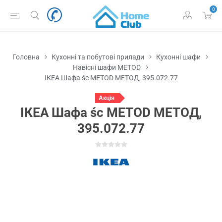
0
Головна
Кухонні та побутові прилади
Кухонні шафи
Навісні шафи METOD
ІКЕА Шафа śc METOD МЕТОД, 395.072.77
Акція
ІКЕА Шафа śc METOD МЕТОД,
395.072.77