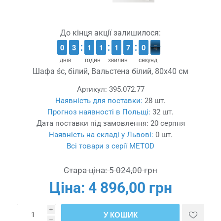
До кінця акції залишилося:
9
9
0
0
2
2
3
3
1
1
1
1
1
1
1
1
1
1
1
1
6
6
7
7
1
0
0
4
3
3
днів
годин
хвилин
секунд
Шафа śc, білий, Вальстена білий, 80x40 см
Артикул:
395.072.77
Наявність для поставки:
28 шт.
Прогноз наявності в Польщі:
32 шт.
Дата поставки під замовлення:
20 серпня
Наявність на складі у Львові:
0 шт.
Всі товари з серії METOD
Стара ціна:
5 024,00 грн
Ціна:
4 896,00 грн
i
У КОШИК
h