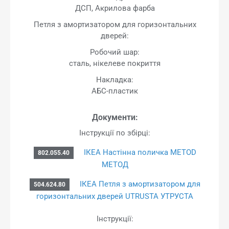
ДСП, Акрилова фарба
Петля з амортизатором для горизонтальних
дверей:
Робочий шар:
сталь, нікелеве покриття
Накладка:
АБС-пластик
Документи:
Інструкції по збірці:
ІКЕА Настінна поличка METOD
802.055.40
МЕТОД
ІКЕА Петля з амортизатором для
504.624.80
горизонтальних дверей UTRUSTA УТРУСТА
Інструкції: