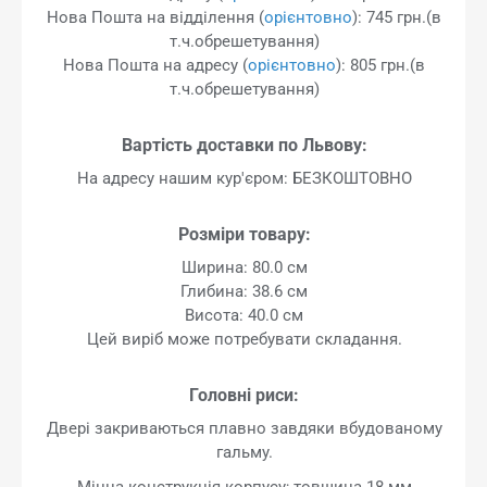
Нова Пошта на відділення (
орієнтовно
): 745 грн.(в
т.ч.обрешетування)
Нова Пошта на адресу (
орієнтовно
): 805 грн.(в
т.ч.обрешетування)
Вартість доставки по Львову:
На адресу нашим кур'єром: БЕЗКОШТОВНО
Розміри товару:
Ширина: 80.0 см
Глибина: 38.6 см
Висота: 40.0 см
Цей виріб може потребувати складання.
Головні риси:
Двері закриваються плавно завдяки вбудованому
гальму.
Міцна конструкція корпусу; товщина 18 мм