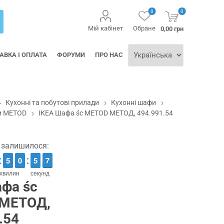
0
0
Мій кабінет
Обране
0,00 грн
АВКА І ОПЛАТА
ФОРУМИ
ПРО НАС
Кухонні та побутові прилади
Кухонні шафи
и METOD
ІКЕА Шафа śc METOD МЕТОД, 494.991.54
ї залишилося:
4
4
5
5
1
0
0
0
5
5
7
6
6
хвилин
секунд
фа śc
МЕТОД,
.54