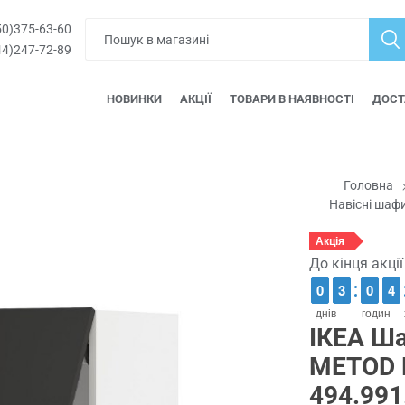
0)375-63-60
4)247-72-89
НОВИНКИ
АКЦІЇ
ТОВАРИ В НАЯВНОСТІ
ДОСТ
Головна
Навісні шаф
Акція
До кінця акці
9
9
0
0
2
2
3
3
9
9
0
0
3
3
4
4
днів
годин
ІКЕА Ша
METOD 
494.991