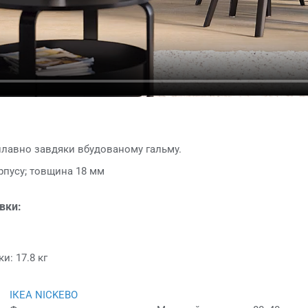
плавно завдяки вбудованому гальму.
рпусу; товщина 18 мм
овки:
и: 17.8 кг
ІКЕА NICKEBO