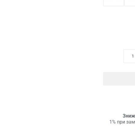
Зниж
1% при зам