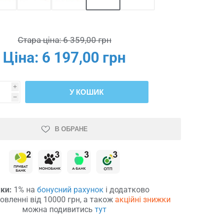
Стара ціна:
6 359,00 грн
Ціна:
6 197,00 грн
i
У КОШИК
h
В ОБРАНЕ
ки:
1% на
бонусний рахунок
і додатково
овленні від 10000 грн, а також
акційні знижки
можна подивитись
тут