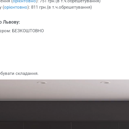
ення (
орієнтовно
): 751 грн.(в т.ч.обрешетування)
 (
орієнтовно
): 811 грн.(в т.ч.обрешетування)
о Львову:
р'єром: БЕЗКОШТОВНО
ебувати складання.