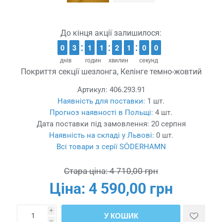
До кінця акції залишилося:
9
9
0
0
2
2
3
3
1
1
1
1
1
1
1
1
1
1
2
2
1
0
0
5
0
9
1
0
0
днів
годин
хвилин
секунд
Покриття секції шезлонга, Келінге темно-жовтий
Артикул:
406.293.91
Наявність для поставки:
1 шт.
Прогноз наявності в Польщі:
4 шт.
Дата поставки під замовлення:
20 серпня
Наявність на складі у Львові:
0 шт.
Всі товари з серії SÖDERHAMN
Стара ціна:
4 710,00 грн
Ціна:
4 590,00 грн
i
У КОШИК
h