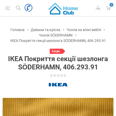
0
Головна
Дивани та крісла
Чохли на м'які меблі
Чохли SÖDERHAMN
ІКЕА Покриття секції шезлонга SÖDERHAMN, 406.293.91
Акція
ІКЕА Покриття секції шезлонга
SÖDERHAMN, 406.293.91