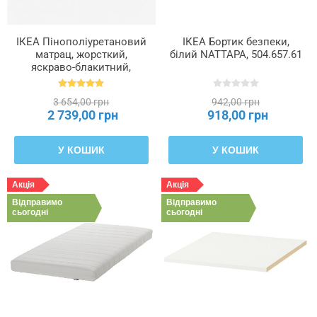
ІКЕА Пінополіуретановий
ІКЕА Бортик безпеки,
матрац, жорсткий,
білий NATTAPA, 504.657.61
яскраво-блакитний,
90x200 см ÅGOTNES,
004.808.58
3 654,00 грн
942,00 грн
2 739,00 грн
918,00 грн
У КОШИК
У КОШИК
Акція
Акція
Відправимо
Відправимо
сьогодні
сьогодні