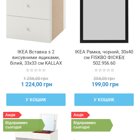
ІКЕА Вставка з 2
ІКЕА Рамка, чорний, 30x40
висувними ящиками,
см FISKBO ФІСКБУ,
білий, 33x33 см KALLAX
502.956.60
КАЛЛАКС, 702.866.45
1 256,00 грн
204,00 грн
1 224,00 грн
199,00 грн
У КОШИК
У КОШИК
Акція
Акція
Відправимо
Відправимо
сьогодні
сьогодні