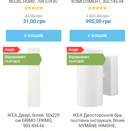
NOJIG НОЙІГ, 704.574.87
КОМПЛІМЕНТ, 302.145.04
41,00 грн
1 021,00 грн
31,00 грн
995,00 грн
У КОШИК
У КОШИК
Акція
Акція
Відправимо
Відправимо
сьогодні
сьогодні
ІКЕА Двері, білий, 50x229
ІКЕА Двосторонній бра,
см GRIMO ГРИМО,
постійна інструкція, білий
903.434.66
NYMÅNE НІМОНЕ,
603.978.61