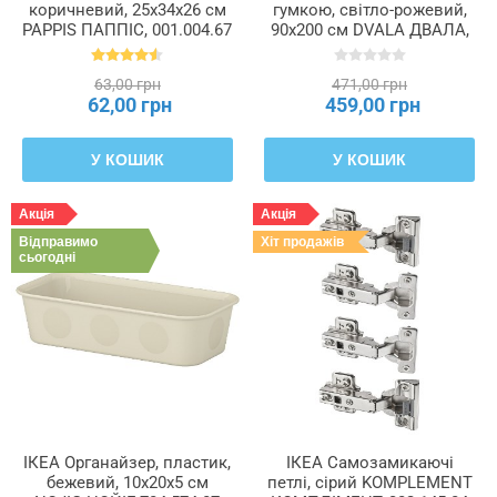
коричневий, 25x34x26 см
гумкою, світло-рожевий,
PAPPIS ПАППІС, 001.004.67
90x200 см DVALA ДВАЛА,
403.494.04
63,00 грн
471,00 грн
62,00 грн
459,00 грн
У КОШИК
У КОШИК
Акція
Акція
Відправимо
Хіт продажів
сьогодні
ІКЕА Органайзер, пластик,
ІКЕА Самозамикаючі
бежевий, 10x20x5 см
петлі, сірий KOMPLEMENT