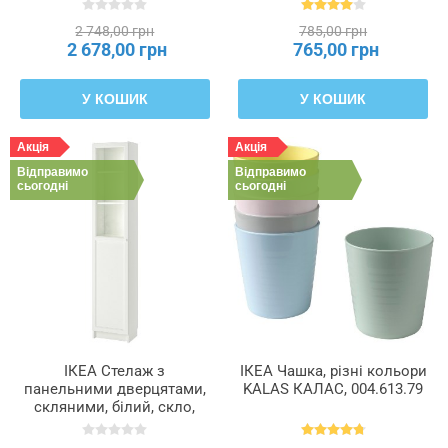
2 748,00 грн
785,00 грн
2 678,00 грн
765,00 грн
У КОШИК
У КОШИК
Акція
Акція
Відправимо
Відправимо
сьогодні
сьогодні
ІКЕА Стелаж з
ІКЕА Чашка, різні кольори
панельними дверцятами,
KALAS КАЛАС, 004.613.79
скляними, білий, скло,
40x30x202 см BILLY БІЛЛІ /
OXBERG ОКСБЕРГ,