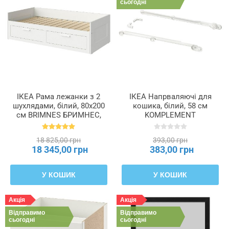
сьогодні
ІКЕА Рама лежанки з 2
ІКЕА Напрваляючі для
шухлядами, білий, 80x200
кошика, білий, 58 см
см BRIMNES БРИМНЕС,
KOMPLEMENT
002.287.05
КОМПЛІМЕНТ, 302.632.45
18 825,00 грн
393,00 грн
18 345,00 грн
383,00 грн
У КОШИК
У КОШИК
Акція
Акція
Відправимо
Відправимо
сьогодні
сьогодні