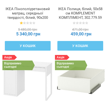
ІКЕА Пінополіуретановий
ІКЕА Полиця, білий, 50x58
матрац, середньої
см KOMPLEMENT
твердості, білий, 90x200
КОМПЛІМЕНТ, 302.779.59
см ÅFJÄLL, 405.686.46
5 480,00 грн
471,00 грн
5 340,00 грн
459,00 грн
У КОШИК
У КОШИК
Акція
Акція
Відправимо
Відправимо
сьогодні
сьогодні