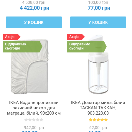
4 538,00 грн
103,00 грн
392.874.21
4 422,00 грн
77,00 грн
У КОШИК
У КОШИК
Акція
Акція
Відправимо
Відправимо
сьогодні
сьогодні
ІКЕА Водонепроникний
ІКЕА Дозатор мила, білий
захисний чохол для
TACKAN ТАККАН,
матраца, білий, 90x200 см
903.223.03
GRUSNARV ГРУСНАРВ,
305.221.35
942,00 грн
62,00 грн