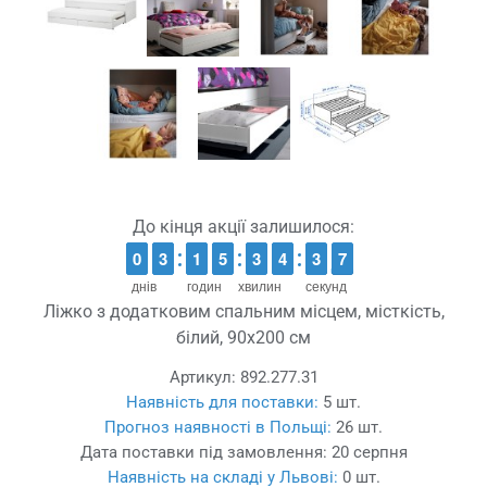
До кінця акції залишилося:
9
9
0
0
2
2
3
3
1
1
1
1
4
4
5
5
2
2
3
3
3
3
4
4
4
3
3
6
5
6
днів
годин
хвилин
секунд
Ліжко з додатковим спальним місцем, місткість,
білий, 90x200 см
Артикул:
892.277.31
Наявність для поставки:
5 шт.
Прогноз наявності в Польщі:
26 шт.
Дата поставки під замовлення:
20 серпня
Наявність на складі у Львові:
0 шт.