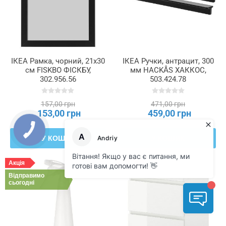
ІКЕА Рамка, чорний, 21x30
ІКЕА Ручки, антрацит, 300
см FISKBO ФІСКБУ,
мм HACKÅS ХАККОС,
302.956.56
503.424.78
157,00 грн
471,00 грн
153,00 грн
459,00 грн
У КОШИК
У КОШИК
Акція
Акція
Відправимо
сьогодні