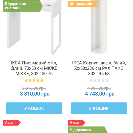
Відправимо
Хіт продажів
сьогодні
ІКЕА Письмовий стіл,
ІКЕА Корпус шафи, білий,
білий, 73x50 см MICKE
50x58x236 см PAX ПАКС,
МІККЕ, 302.130.76
802.145.68
3 910,00 грн
4 867,00 грн
3 810,00 грн
4 743,00 грн
У КОШИК
У КОШИК
Акція
Акція
Відправимо