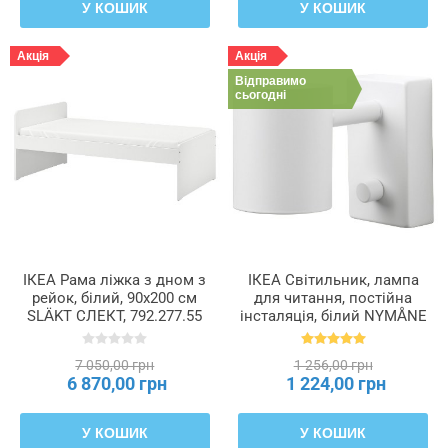
У КОШИК
У КОШИК
Акція
Акція
Відправимо
сьогодні
ІКЕА Рама ліжка з дном з
ІКЕА Світильник, лампа
рейок, білий, 90x200 см
для читання, постійна
SLÄKT СЛЕКТ, 792.277.55
інсталяція, білий NYMÅNE
НІМОНЕ, 903.569.63
7 050,00 грн
1 256,00 грн
6 870,00 грн
1 224,00 грн
У КОШИК
У КОШИК