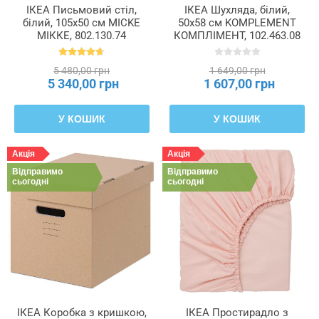
ІКЕА Письмовий стіл,
ІКЕА Шухляда, білий,
білий, 105x50 см MICKE
50x58 см KOMPLEMENT
МІККЕ, 802.130.74
КОМПЛІМЕНТ, 102.463.08
5 480,00 грн
1 649,00 грн
5 340,00 грн
1 607,00 грн
У КОШИК
У КОШИК
Акція
Акція
Відправимо
Відправимо
сьогодні
сьогодні
ІКЕА Коробка з кришкою,
ІКЕА Простирадло з