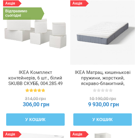
Акція
Акція
Відправимо
сьогодні
ІКЕА Комплект
ІКЕА Матрац, кишенькові
контейнерів, 6 шт., білий
пружини, жорсткий,
SKUBB СКУББ, 004.285.49
яскраво-блакитний,
90x200 см VESTERÖY,
004.505.02
314,00 грн
10 190,00 грн
306,00 грн
9 930,00 грн
У КОШИК
У КОШИК
Акція
Акція