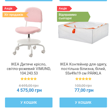
Акція
Акція
Хіт продажів
Відправимо
сьогодні
ІКЕА Дитяче крісло,
ІКЕА Контейнер для одягу,
світло-рожевий VIMUND,
постільна білизна, білий,
104.243.53
55x49x19 см PÄRKLA
ПЕРКЛА, 503.953.82
4 695,00 грн
103,00 грн
4 575,00 грн
77,00 грн
У КОШИК
У КОШИК