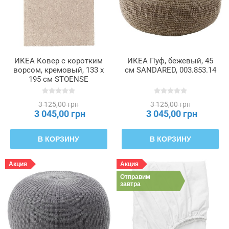
ИКЕА Ковер с коротким
ИКЕА Пуф, бежевый, 45
ворсом, кремовый, 133 x
см SANDARED, 003.853.14
195 см STOENSE
СТОЭНСЕ, 104.255.26
3 125,00 грн
3 125,00 грн
3 045,00 грн
3 045,00 грн
В КОРЗИНУ
В КОРЗИНУ
Акция
Акция
Отправим
завтра