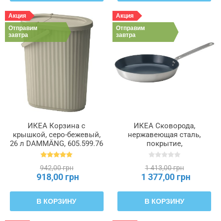
Акция
Акция
Отправим
Отправим
завтра
завтра
ИКЕА Корзина с
ИКЕА Сковорода,
крышкой, серо-бежевый,
нержавеющая сталь,
26 л DAMMÄNG, 605.599.76
покрытие,
предотвращающее
прилипание, 28 см
942,00 грн
1 413,00 грн
HEMKOMST, 005.800.99
918,00 грн
1 377,00 грн
В КОРЗИНУ
В КОРЗИНУ