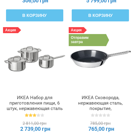
306,00 грн
5 799,00 грн
В КОРЗИНУ
В КОРЗИНУ
Акция
Акция
Отправим
завтра
ИКЕА Набор для
ИКЕА Сковорода,
приготовления пищи, 6
нержавеющая сталь,
штук, нержавеющая сталь
покрытие,
IKEA 365+, 804.843.29
предотвращающее
прилипание, 24 см IKEA
2 811,00 грн
785,00 грн
365+, 305.807.00
2 739,00 грн
765,00 грн