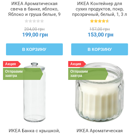
ИКЕА Ароматическая
ИКЕА Контейнер для
свеча в банке, яблоко,
сухих продуктов, покр,
Яблоко и груша белые, 9
прозрачный, белый, 1, 3 л
см ANSPRÅKSLÖS
IKEA 365+, 800.667.23
АНСПРОКСЛЁС,
204,00 грн
157,00 грн
904.882.04
199,00 грн
153,00 грн
В КОРЗИНУ
В КОРЗИНУ
Акция
Акция
Отправим
Отправим
завтра
завтра
ИКЕА Банка с крышкой,
ИКЕА Ароматическая