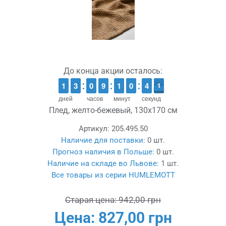
До конца акции осталось:
1
1
1
1
2
2
3
3
9
9
0
0
8
8
9
9
1
1
1
1
9
9
0
0
4
3
0
9
4
0
дней
часов
минут
секунд
Плед, желто-бежевый, 130x170 см
Артикул:
205.495.50
Наличие для поставки:
0 шт.
Прогноз наличия в Польше:
0 шт.
Наличие на складе во Львове:
1 шт.
Все товары из серии HUMLEMOTT
Старая цена:
942,00 грн
Цена:
827,00 грн