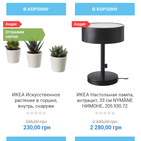
В КОРЗИНУ
В КОРЗИНУ
Акция
Акция
Отправим
завтра
ИКЕА Искусственное
ИКЕА Настольная лампа,
растение в горшке,
антрацит, 33 см NYMÅNE
внутрь, снаружи
НИМОНЕ, 205.930.72
Суккулент, 6 см, 3 шт.
FEJKA ФЕЙКА, 505.197.64
236,00 грн
2 340,00 грн
230,00 грн
2 280,00 грн