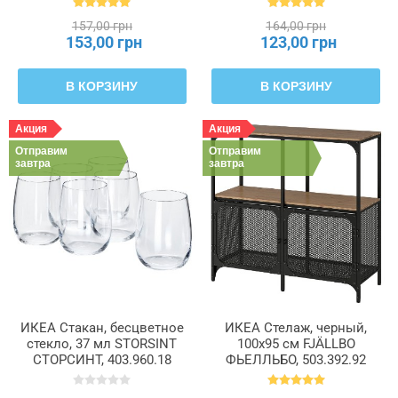
004.510.59
157,00 грн
164,00 грн
153,00 грн
123,00 грн
В КОРЗИНУ
В КОРЗИНУ
Акция
Акция
Отправим
Отправим
завтра
завтра
ИКЕА Стакан, бесцветное
ИКЕА Стелаж, черный,
стекло, 37 мл STORSINT
100x95 см FJÄLLBO
СТОРСИНТ, 403.960.18
ФЬЕЛЛЬБО, 503.392.92