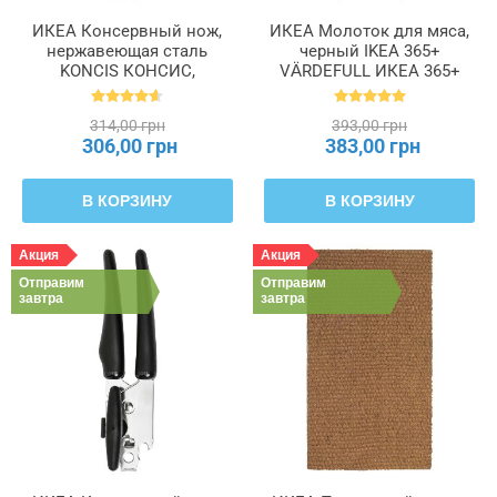
ИКЕА Консервный нож,
ИКЕА Молоток для мяса,
нержавеющая сталь
черный IKEA 365+
KONCIS КОНСИС,
VÄRDEFULL ИКЕА 365+
000.815.34
ВЭРДЕФУЛ, 701.527.40
314,00 грн
393,00 грн
306,00 грн
383,00 грн
В КОРЗИНУ
В КОРЗИНУ
Акция
Акция
Отправим
Отправим
завтра
завтра