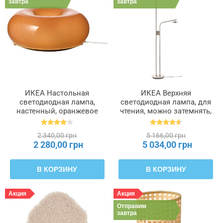
завтра
завтра
ИКЕА Настольная
ИКЕА Верхняя
светодиодная лампа,
светодиодная лампа, для
настенный, оранжевое
чтения, можно затемнять,
стекло, круглый, 30 см
никелированный, 180 см
VARMBLIXT, 804.991.99
ISJAKT, 404.597.08
2 340,00 грн
5 166,00 грн
2 280,00 грн
5 034,00 грн
В КОРЗИНУ
В КОРЗИНУ
Акция
Акция
Отправим
завтра