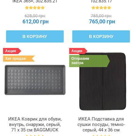
IKEA 365+, 302.835.21
102.835.17
628,00 грн
785,00 грн
612,00 грн
765,00 грн
В КОРЗИНУ
В КОРЗИНУ
Акция
Акция
Хит продаж
Отправим
завтра
ИКЕА Коврик для обуви,
ИКЕА Подставка для
внутрь, снаружи, серый,
сушки посуды, темно-
71 x 35 см BAGGMUCK
серый, 44 x 36 см
БАГГМУКК, 603.297.11
NYSKÖLJD НЮХОЛИД,