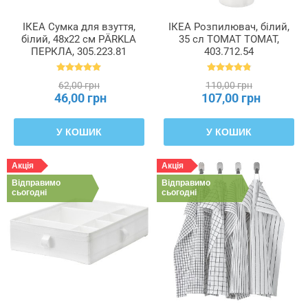
ІКЕА Сумка для взуття,
ІКЕА Розпилювач, білий,
білий, 48x22 см PÄRKLA
35 сл TOMAT ТОМАТ,
ПЕРКЛА, 305.223.81
403.712.54
62,00 грн
110,00 грн
46,00 грн
107,00 грн
У КОШИК
У КОШИК
Акція
Акція
Відправимо
Відправимо
сьогодні
сьогодні