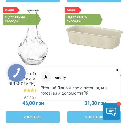
Акція
Акція
Відправимо
Відправимо
сьогодні
сьогодні
ІКЕА Ваза, безбарвне
ІКЕА Органайзер, пластик,
скло, 17 см VILJESTARK
бежевий, 10x20x5 см
ВІЛЬЄСТАРК, 003.385.77
NOJIG НОЙІГ, 704.574.87
62,00 грн
41,00 грн
46,00 грн
31,00 грн
У КОШИК
У КОШИК