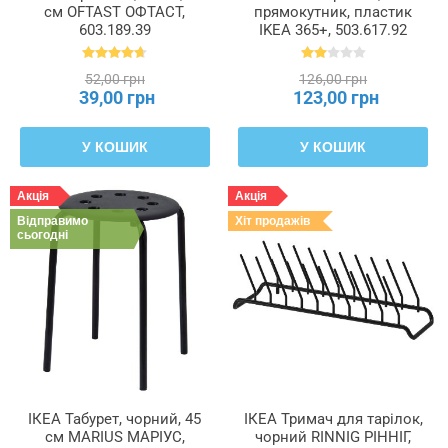
см OFTAST ОФТАСТ,
прямокутник, пластик
603.189.39
IKEA 365+, 503.617.92
52,00 грн
126,00 грн
39,00 грн
123,00 грн
У КОШИК
У КОШИК
Акція
Акція
Відправимо
Хіт продажів
сьогодні
ІКЕА Табурет, чорний, 45
ІКЕА Тримач для тарілок,
см MARIUS МАРІУС,
чорний RINNIG РІННІГ,