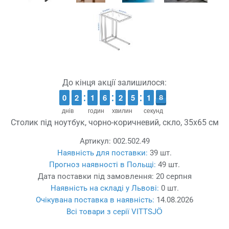
До кінця акції залишилося:
9
9
0
0
1
1
2
2
1
1
1
1
5
5
6
6
1
1
2
2
4
4
5
5
2
1
1
8
7
7
днів
годин
хвилин
секунд
Столик під ноутбук, чорно-коричневий, скло, 35x65 см
Артикул:
002.502.49
Наявність для поставки:
39 шт.
Прогноз наявності в Польщі:
49 шт.
Дата поставки під замовлення:
20 серпня
Наявність на складі у Львові:
0 шт.
Очікувана поставка в наявність:
14.08.2026
Всі товари з серії VITTSJÖ