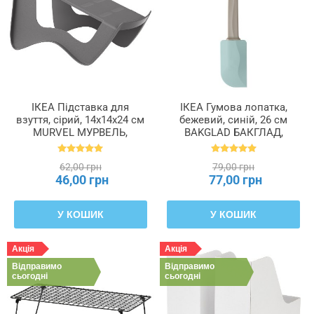
ІКЕА Підставка для
ІКЕА Гумова лопатка,
взуття, сірий, 14x14x24 см
бежевий, синій, 26 см
MURVEL МУРВЕЛЬ,
BAKGLAD БАКГЛАД,
204.348.32
204.855.48
62,00 грн
79,00 грн
46,00 грн
77,00 грн
У КОШИК
У КОШИК
Акція
Акція
Відправимо
Відправимо
сьогодні
сьогодні