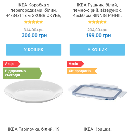
ІКЕА Коробка з
ІКЕА Рушник, білий,
перегородками, білий,
темно-сірий, візерунок,
44x34x11 см SKUBB СКУББ,
45x60 см RINNIG РІННІГ,
101.855.93
204.763.46
314,00 грн
204,00 грн
306,00 грн
199,00 грн
У КОШИК
У КОШИК
Акція
Акція
Відправимо
Хіт продажів
сьогодні
ІКЕА Тарілочка, білий, 19
ІКЕА Кришка,