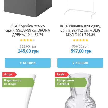
ІКЕА Коробка, темно-
ІКЕА Вішалка для одягу,
сірий, 33x38x33 см DRÖNA
білий, 99x152 см MULIG
ДРЕНА, 104.439.74
МУЛІГ, 601.794.34
252,00 грн
796,00 грн
245,00 грн
597,00 грн
У КОШИК
У КОШИК
Акція
Акція
Відправимо
Відправимо
сьогодні
сьогодні