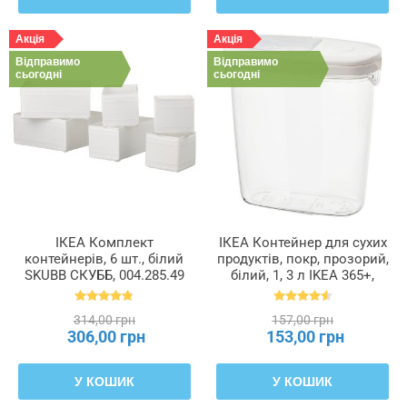
Акція
Акція
Відправимо
Відправимо
сьогодні
сьогодні
ІКЕА Комплект
ІКЕА Контейнер для сухих
контейнерів, 6 шт., білий
продуктів, покр, прозорий,
SKUBB СКУББ, 004.285.49
білий, 1, 3 л IKEA 365+,
800.667.23
314,00 грн
157,00 грн
306,00 грн
153,00 грн
У КОШИК
У КОШИК