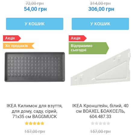
72,00 грн
314,00 грн
54,00 грн
306,00 грн
У КОШИК
У КОШИК
Акція
Акція
Хіт продажів
Відправимо
сьогодні
ІКЕА Килимок для взуття,
ІКЕА Кронштейн, білий, 40
для дому, саду, сірий,
см BOAXEL БОАКСЕЛЬ,
71x35 см BAGGMUCK
604.487.33
БАГГМУКК, 603.297.11
157,00 грн
157,00 грн