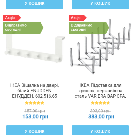
У КОШИК
У КОШИК
Акція
Акція
Відправимо
Відправимо
сьогодні
сьогодні
ІКЕА Вішалка на двері,
ІКЕА Підставка для
білий ENUDDEN
кришок, нержавіюча
ЕНУДДЕН, 602.516.65
сталь VARIERA ВАР'ЄРА,
701.548.00
157,00 грн
393,00 грн
153,00 грн
383,00 грн
У КОШИК
У КОШИК