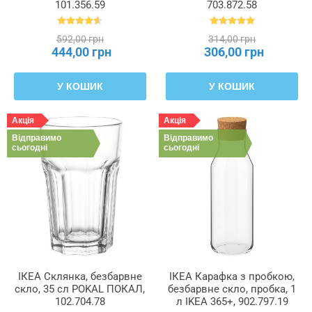
101.356.59
703.872.58
592,00 грн
314,00 грн
444,00 грн
306,00 грн
У КОШИК
У КОШИК
Акція
Акція
Відправимо
Відправимо
сьогодні
сьогодні
ІКЕА Склянка, безбарвне
ІКЕА Карафка з пробкою,
скло, 35 сл POKAL ПОКАЛ,
безбарвне скло, пробка, 1
102.704.78
л IKEA 365+, 902.797.19