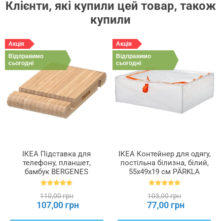
Клієнти, які купили цей товар, також
купили
Акція
Акція
Відправимо
Відправимо
сьогодні
сьогодні
ІКЕА Підставка для
ІКЕА Контейнер для одягу,
телефону, планшет,
постільна білизна, білий,
бамбук BERGENES
55x49x19 см PÄRKLA
БЕРГЕНЕС, 104.579.99
ПЕРКЛА, 503.953.82
110,00 грн
103,00 грн
107,00 грн
77,00 грн