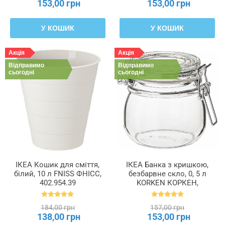
153,00 грн
153,00 грн
У КОШИК
У КОШИК
Акція
Акція
Відправимо
Відправимо
сьогодні
сьогодні
ІКЕА Кошик для сміття,
ІКЕА Банка з кришкою,
білий, 10 л FNISS ФНІСС,
безбарвне скло, 0, 5 л
402.954.39
KORKEN КОРКЕН,
702.135.45
184,00 грн
157,00 грн
138,00 грн
153,00 грн