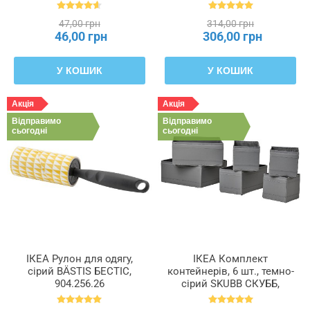
47,00 грн
314,00 грн
46,00 грн
306,00 грн
У КОШИК
У КОШИК
Акція
Акція
Відправимо
Відправимо
сьогодні
сьогодні
ІКЕА Рулон для одягу,
ІКЕА Комплект
сірий BÄSTIS БЕСТІС,
контейнерів, 6 шт., темно-
904.256.26
сірий SKUBB СКУББ,
403.999.98