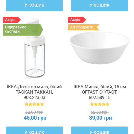
У КОШИК
У КОШИК
Акція
Акція
Відправимо
Хіт продажів
сьогодні
ІКЕА Дозатор мила, білий
ІКЕА Миска, білий, 15 см
TACKAN ТАККАН,
OFTAST ОФТАСТ,
903.223.03
802.589.15
62,00 грн
52,00 грн
46,00 грн
39,00 грн
У КОШИК
У КОШИК