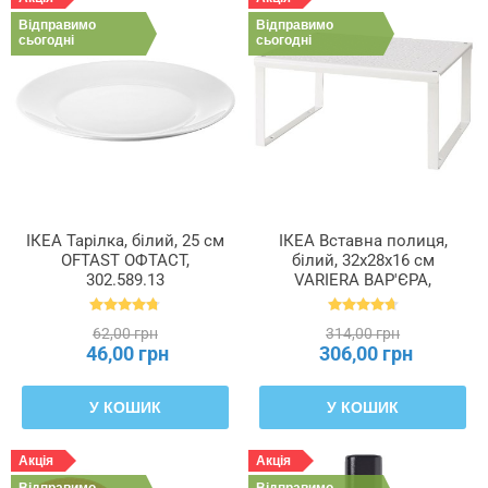
Відправимо
Відправимо
сьогодні
сьогодні
ІКЕА Тарілка, білий, 25 см
ІКЕА Вставна полиця,
OFTAST ОФТАСТ,
білий, 32x28x16 см
302.589.13
VARIERA ВАР'ЄРА,
601.366.23
62,00 грн
314,00 грн
46,00 грн
306,00 грн
У КОШИК
У КОШИК
Акція
Акція
Відправимо
Відправимо