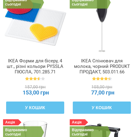
сьогодні
сьогодні
ІКЕА Форми для бісеру, 4
ІКЕА Спінювач для
шт., різні кольори PYSSLA
молока, чорний PRODUKT
ПЮСЛА, 701.285.71
ПРОДАКТ, 503.011.66
157,00 грн
103,00 грн
153,00 грн
77,00 грн
У КОШИК
У КОШИК
Акція
Акція
Відправимо
Відправимо
сьогодні
сьогодні