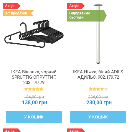
Акція
Акція
Хіт продажів
Відправимо
сьогодні
ІКЕА Вішалка, чорний
ІКЕА Ніжка, білий ADILS
SPRUTTIG СПРУТТИГ,
АДИЛЬС, 902.179.72
203.170.79
184,00 грн
236,00 грн
138,00 грн
230,00 грн
У КОШИК
У КОШИК
Акція
Акція