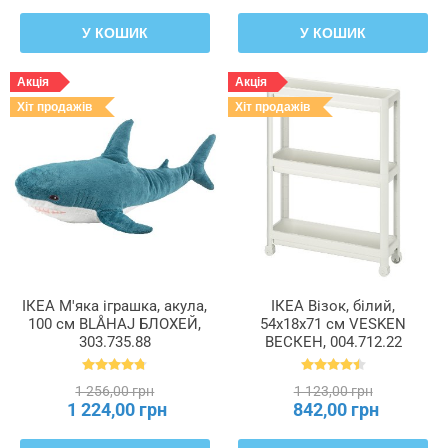
У КОШИК
У КОШИК
Акція
Акція
Хіт продажів
Хіт продажів
ІКЕА М'яка іграшка, акула,
ІКЕА Візок, білий,
100 см BLÅHAJ БЛОХЕЙ,
54x18x71 см VESKEN
303.735.88
ВЕСКЕН, 004.712.22
1 256,00 грн
1 123,00 грн
1 224,00 грн
842,00 грн