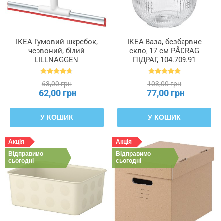
ІКЕА Гумовий шкребок,
ІКЕА Ваза, безбарвне
червоний, білий
скло, 17 см PÅDRAG
LILLNAGGEN
ПІДРАГ, 104.709.91
ЛІЛЛЬНАГЕН, 402.435.96
63,00 грн
103,00 грн
62,00 грн
77,00 грн
У КОШИК
У КОШИК
Акція
Акція
Відправимо
Відправимо
сьогодні
сьогодні