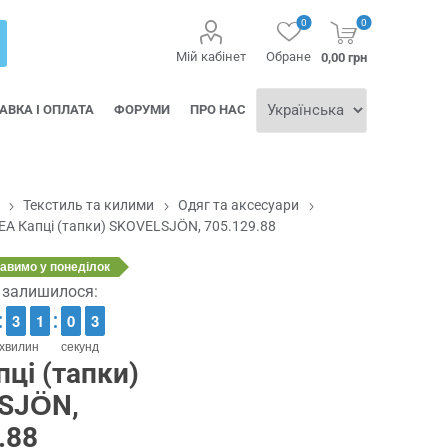
0
0
Мій кабінет
Обране
0,00 грн
АВКА І ОПЛАТА
ФОРУМИ
ПРО НАС
Текстиль та килими
Одяг та аксесуари
ЕА Капці (тапки) SKOVELSJÖN, 705.129.88
равимо
у понеділок
ї залишилося:
2
2
3
3
1
1
1
1
1
0
0
2
1
2
хвилин
секунд
пці (тапки)
SJÖN,
.88