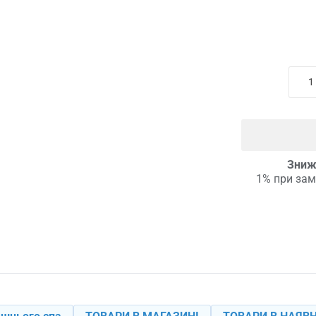
Зниж
1% при зам