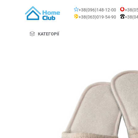
+38(096)148-12-00
+38(05
+38(063)019-54-90
+38(04
КАТЕГОРІЇ