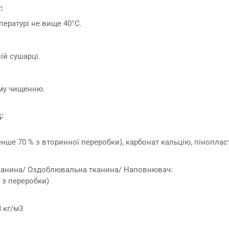
:
пературі не вище 40°C.
ій сушарці.
ому чищенню.
:
ше 70 % з вторинної переробки), карбонат кальцію, пінопла
канина/ Оздоблювальна тканина/ Наповнювач:
% з переробки)
8 кг/м3