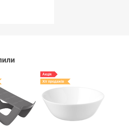
упили
Акція
Хіт продажів