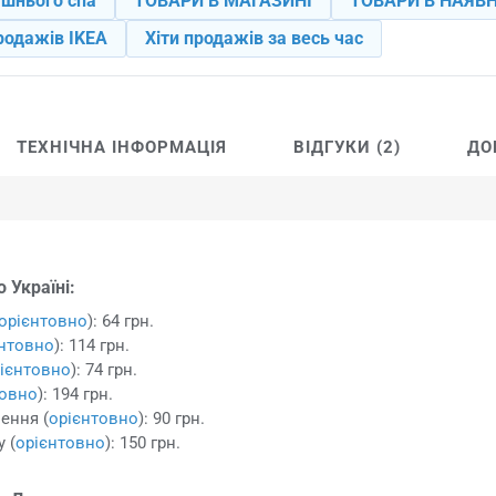
ашнього спа
ТОВАРИ В МАГАЗИНІ
ТОВАРИ В НАЯВН
родажів IKEA
Хіти продажів за весь час
ТЕХНІЧНА ІНФОРМАЦІЯ
ВІДГУКИ (2)
ДО
 Україні:
орієнтовно
): 64 грн.
єнтовно
): 114 грн.
ієнтовно
): 74 грн.
товно
): 194 грн.
ення (
орієнтовно
): 90 грн.
 (
орієнтовно
): 150 грн.