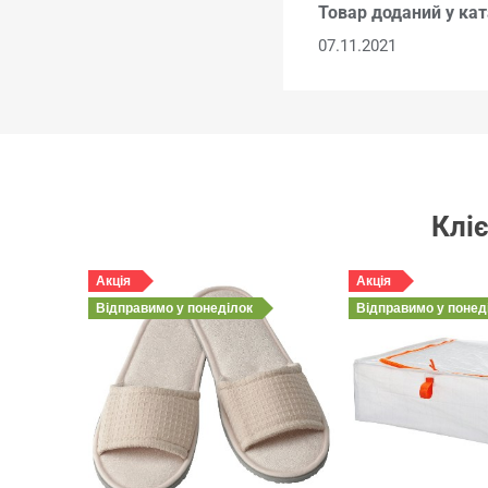
Товар доданий у кат
07.11.2021
Кліє
Акція
Акція
Відправимо
у понеділок
Відправимо
у понед