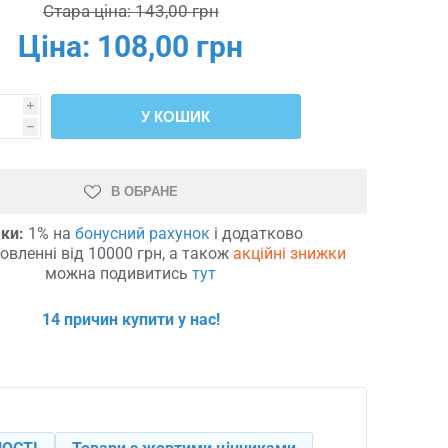
Стара ціна:
143,00 грн
Ціна:
108,00 грн
i
У КОШИК
h
В ОБРАНЕ
ки:
1% на
бонусний рахунок
і додатково
овленні від 10000 грн, а також
акційні знижки
можна подивитись
тут
14 причин купити у нас!