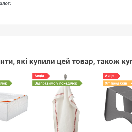
алог:
нти, які купили цей товар, також к
Акція
Акція
ілок
Відправимо
у понеділок
Хіт продажів