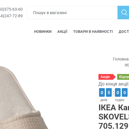
0)375-63-60
4)247-72-89
НОВИНКИ
АКЦІЇ
ТОВАРИ В НАЯВНОСТІ
ДОСТ
Головна
ІК
Акція
Відп
До кінця акці
9
9
0
0
4
4
5
5
9
9
0
0
9
9
0
0
днів
годин
ІКЕА Ка
SKOVEL
705.129