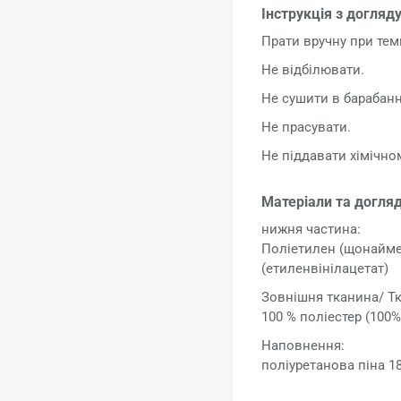
Інструкція з догляду
Прати вручну при тем
Не відбілювати.
Не сушити в барабанн
Не прасувати.
Не піддавати хімічн
Матеріали та догляд
нижня частина:
Поліетилен (щонаймен
(етиленвінілацетат)
Зовнішня тканина/ Т
100 % поліестер (100
Наповнення:
поліуретанова піна 1