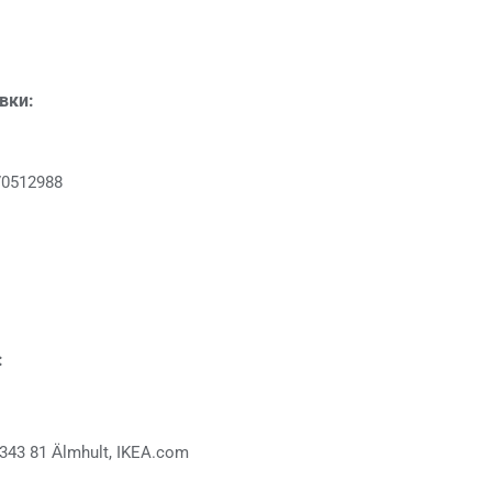
овки:
70512988
:
343 81 Älmhult, IKEA.com