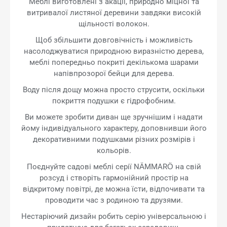
Меблі виготовлені з акації, природно міцної та
витривалої листяної деревини завдяки високій
щільності волокон.
Щоб збільшити довговічність і можливість
насолоджуватися природною виразністю дерева,
меблі попередньо покриті декількома шарами
напівпрозорої бейци для дерева.
Воду після дощу можна просто струсити, оскільки
покриття подушки є гідрофобним.
Ви можете зробити диван ще зручнішим і надати
йому індивідуального характеру, доповнивши його
декоративними подушками різних розмірів і
кольорів.
Поєднуйте садові меблі серії NÄMMARÖ на свій
розсуд і створіть гармонійний простір на
відкритому повітрі, де можна їсти, відпочивати та
проводити час з родиною та друзями.
Нестаріючий дизайн робить серію універсальною і