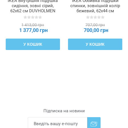
ІКЕА Внутрішня подушка
ІКЕА Оббивка подушки
сидіння, зовні сірий,
спинки, зовнішній колір
62x62 см DUVHOLMEN
бежевий, 62x44 см
ДУВХОЛЬМЕН, 503.918.50
FRÖSÖN ФРЕСЕН,
703.917.12
1 413,00 грн
707,00 грн
1 377,00 грн
700,00 грн
У КОШИК
У КОШИК
Підписка на новини