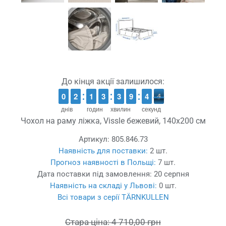
До кінця акції залишилося:
4
9
9
0
0
1
1
2
2
1
1
1
1
2
2
3
3
2
2
3
3
8
8
9
9
5
4
4
4
3
днів
годин
хвилин
секунд
Чохол на раму ліжка, Vissle бежевий, 140x200 см
Артикул:
805.846.73
Наявність для поставки:
2 шт.
Прогноз наявності в Польщі:
7 шт.
Дата поставки під замовлення:
20 серпня
Наявність на складі у Львові:
0 шт.
Всі товари з серії TÄRNKULLEN
Стара ціна:
4 710,00 грн