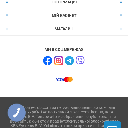
ІНФОРМАЦІЯ
МІЙ КАБІНЕТ
МАГАЗИН
МИ В СОЦМЕРЕЖАХ
Сайт home-club.com.ua не має відношення до компанії
IKEA в Україні і не пов'язаний з ikea.com, ikea.ua, IKEA
Systems B.V. Товари або їх зображення, опубліковані на
веб-сайті, є об’єктом прав інтелектуальної власності Inter
IKEA Systems B. V. Усі лінки та описи призначені виключно