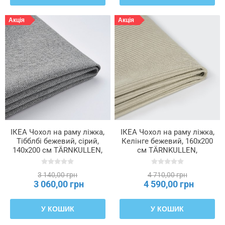
Акція
Акція
ІКЕА Чохол на раму ліжка,
ІКЕА Чохол на раму ліжка,
Тібблбі бежевий, сірий,
Келінге бежевий, 160x200
140x200 см TÄRNKULLEN,
см TÄRNKULLEN,
005.846.72
306.178.31
3 140,00 грн
4 710,00 грн
3 060,00 грн
4 590,00 грн
У КОШИК
У КОШИК