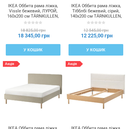
ІКЕА Оббита рама ліжка,
ІКЕА Оббита рама ліжка,
Vissle бежевий, ЛУРОЙ,
Тібблбі бежевий, сірий,
160x200 см TÄRNKULLEN,
140x200 см TÄRNKULLEN,
195.643.63
695.692.02
18 825,00 грн
12 545,00 грн
18 345,00 грн
12 225,00 грн
У КОШИК
У КОШИК
Акція
Акція
ІКЕА Оббита рама ліжка,
ІКЕА Оббита рама ліжка,