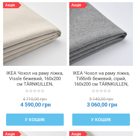
Акція
Акція
ІКЕА Чохол на раму ліжка,
ІКЕА Чохол на раму ліжка,
Vissle бежевий, 160x200
Тібблбі бежевий, сірий,
см TÄRNKULLEN,
160x200 см TÄRNKULLEN,
405.846.65
705.846.64
4 710,00 грн
3 140,00 грн
4 590,00 грн
3 060,00 грн
У КОШИК
У КОШИК
Акція
Акція