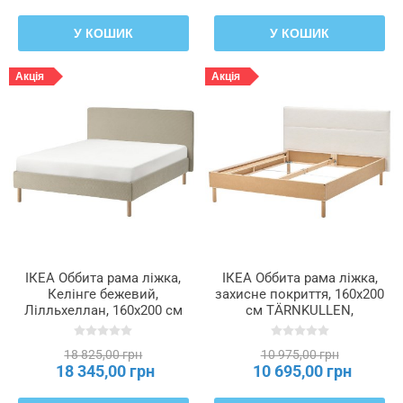
У КОШИК
У КОШИК
Акція
Акція
ІКЕА Оббита рама ліжка,
ІКЕА Оббита рама ліжка,
Келінге бежевий,
захисне покриття, 160x200
Лілльхеллан, 160x200 см
см TÄRNKULLEN,
TÄRNKULLEN, 796.278.00
805.876.38
18 825,00 грн
10 975,00 грн
18 345,00 грн
10 695,00 грн