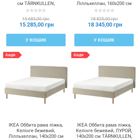
см TÄRNKULLEN,
Лілльхеллан, 160x200 см
095.692.24
TÄRNKULLEN, 096.277.85
15 685,00 грн
18 825,00 грн
15 285,00 грн
18 345,00 грн
У КОШИК
У КОШИК
Акція
Акція
ІКЕА Оббита рама ліжка,
ІКЕА Оббита рама ліжка,
Келінге бежевий,
Келінге бежевий, ЛУРОЙ,
Лілльхеллан, 140x200 см
140x200 см TÄRNKULLEN,