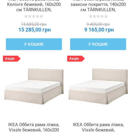
Келінге бежевий, 160x200
захисне покриття, 140x200
см TÄRNKULLEN,
см TÄRNKULLEN,
996.081.36
005.876.37
15 685,00 грн
9 405,00 грн
15 285,00 грн
9 165,00 грн
У КОШИК
У КОШИК
Акція
Акція
ІКЕА Оббита рама ліжка,
ІКЕА Оббита рама ліжка,
Vissle бежевий, 160x200
Vissle бежевий,