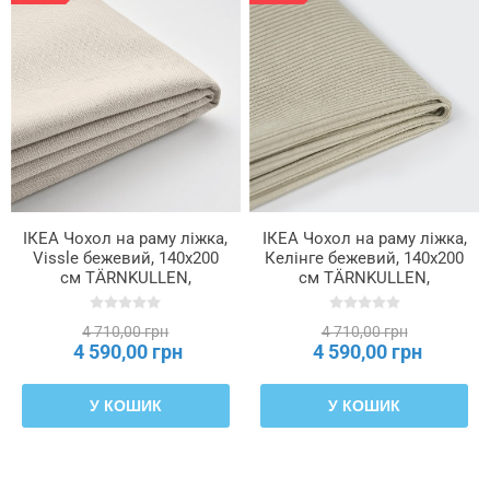
ІКЕА Чохол на раму ліжка,
ІКЕА Чохол на раму ліжка,
Vissle бежевий, 140x200
Келінге бежевий, 140x200
см TÄRNKULLEN,
см TÄRNKULLEN,
805.846.73
906.178.28
4 710,00 грн
4 710,00 грн
4 590,00 грн
4 590,00 грн
У КОШИК
У КОШИК