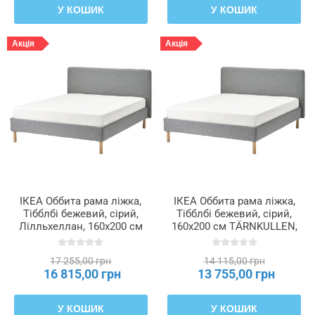
У КОШИК
У КОШИК
Акція
Акція
ІКЕА Оббита рама ліжка,
ІКЕА Оббита рама ліжка,
Тібблбі бежевий, сірий,
Тібблбі бежевий, сірий,
Лілльхеллан, 160x200 см
160x200 см TÄRNKULLEN,
TÄRNKULLEN, 896.277.67
995.692.05
17 255,00 грн
14 115,00 грн
16 815,00 грн
13 755,00 грн
У КОШИК
У КОШИК