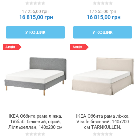
TÄRNKULLEN, 196.277.99
596.081.24
17 255,00 грн
17 255,00 грн
16 815,00 грн
16 815,00 грн
У КОШИК
У КОШИК
Акція
Акція
ІКЕА Оббита рама ліжка,
ІКЕА Оббита рама ліжка,
Тібблбі бежевий, сірий,
Vissle бежевий, 140x200
Лілльхеллан, 140x200 см
см TÄRNKULLEN,
TÄRNKULLEN, 596.277.64
695.692.21