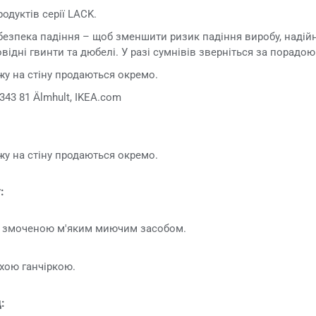
одуктів серії LACK.
пека падіння – щоб зменшити ризик падіння виробу, надійно
ідні гвинти та дюбелі. У разі сумнівів зверніться за порадою
у на стіну продаються окремо.
343 81 Älmhult, IKEA.com
у на стіну продаються окремо.
:
, змоченою м'яким миючим засобом.
хою ганчіркою.
: