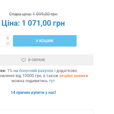
Стара ціна:
1 099,00 грн
Ціна:
1 071,00 грн
i
У КОШИК
h
В ОБРАНЕ
ки:
1% на
бонусний рахунок
і додатково
овленні від 10000 грн, а також
акційні знижки
можна подивитись
тут
14 причин купити у нас!