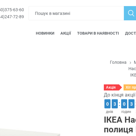
0)375-63-60
4)247-72-89
НОВИНКИ
АКЦІЇ
ТОВАРИ В НАЯВНОСТІ
ДОСТ
Головна
М
Нас
ІК
Акція
Хіт п
До кінця акці
9
9
0
0
2
2
3
3
9
9
0
0
2
2
3
3
днів
годин
ІКЕА На
полиця