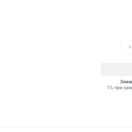
Зниж
1% при зам