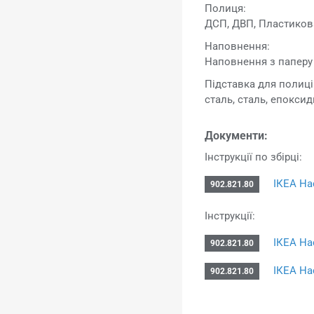
Полиця:
ДСП, ДВП, Пластиков
Наповнення:
Наповнення з паперу 
Підставка для полиці
сталь, сталь, епокси
Документи:
Інструкції по збірці:
ІКЕА На
902.821.80
Інструкції:
ІКЕА На
902.821.80
ІКЕА На
902.821.80