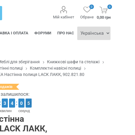
0
0
Мій кабінет
Обране
0,00 грн
АВКА І ОПЛАТА
ФОРУМИ
ПРО НАС
еблі для зберігання
Книжкові шафи та стелажі
тінні полиці
Комплектні навісні полиці
ЕА Настінна полиця LACK ЛАКК, 902.821.80
родажів
ї залишилося:
2
2
3
3
3
3
4
4
1
0
0
4
3
4
хвилин
секунд
стінна
 LACK ЛАКК,