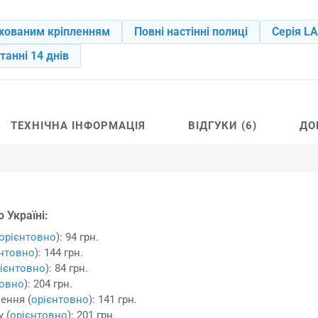
ихованим кріпленням
Повні настінні полиці
Серія L
танні 14 днів
ТЕХНІЧНА ІНФОРМАЦІЯ
ВІДГУКИ (6)
ДО
 Україні:
орієнтовно
): 94 грн.
єнтовно
): 144 грн.
ієнтовно
): 84 грн.
товно
): 204 грн.
ення (
орієнтовно
): 141 грн.
 (
орієнтовно
): 201 грн.