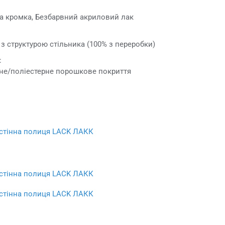
а кромка, Безбарвний акриловий лак
з структурою стільника (100% з переробки)
:
дне/поліестерне порошкове покриття
стінна полиця LACK ЛАКК
стінна полиця LACK ЛАКК
стінна полиця LACK ЛАКК