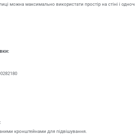
лиці можна максимально використати простір на стіні і одноч
овки:
90282180
:
ваними кронштейнами для підвішування.