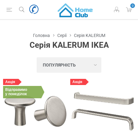
0
Головна
Серії
Серія KALERUM
Серія KALERUM IKEA
Акція
Акція
Відправимо
у понеділок