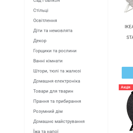
Сад і балкон
Стільці
Освітлення
ІКЕ
Діти та немовлята
ST
Декор
Горщики та рослини
Ванні кімнати
Штори, тюлі та жалюзі
Домашня електроніка
Акція
Товари для тварин
Прання та прибирання
Розумний дім
Домашнє майстрування
Їжа та напої