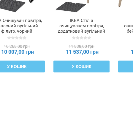
А Очищувач повітря,
ІКЕА Стіл з
апасний вугільний
очищувачем повітря,
очи
фільтр, чорний
додатковий вугільний
бе
ARKVIND, 794.442.16
фільтр, просочена
фан
дубова фанера, білий
STAR
10 268,00 грн
11 838,00 грн
STARKVIND, 194.442.19
10 007,00 грн
11 537,00 грн
У КОШИК
У КОШИК