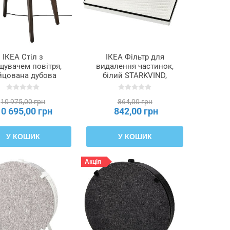
ІКЕА Стіл з
ІКЕА Фільтр для
щувачем повітря,
видалення частинок,
йцована дубова
білий STARKVIND,
анера, темно-
304.619.43
ричневий смарт
10 975,00 грн
864,00 грн
KVIND, 805.019.51
10 695,00 грн
842,00 грн
У КОШИК
У КОШИК
Акція