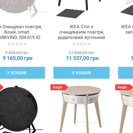
А Очищувач повітря,
ІКЕА Стіл з
ІКЕА 
білий, smart
очищувачем повітря,
зап
ARKVIND, 504.619.42
додатковий вугільний
фільтр, просочена
STAR
дубова фанера, темно-
9 405,00 грн
11 838,00 грн
коричневий
9 165,00 грн
11 537,00 грн
STARKVIND, 394.442.18
У КОШИК
У КОШИК
Акція
Акція