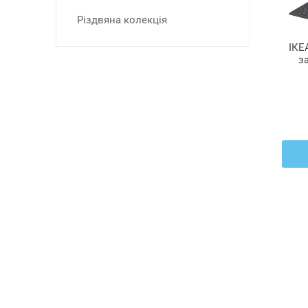
Різдвяна колекція
ІКЕ
з
ST