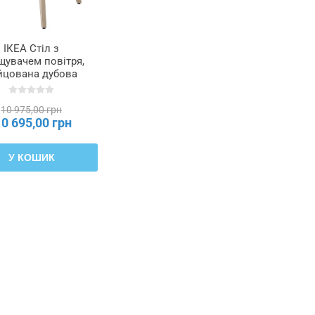
ІКЕА Стіл з
щувачем повітря,
йцована дубова
ера, білий смарт
KVIND, 804.619.45
10 975,00 грн
10 695,00 грн
У КОШИК