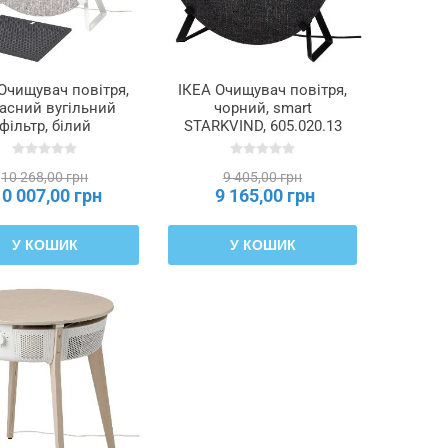
Очищувач повітря,
ІКЕА Очищувач повітря,
асний вугільний
чорний, smart
фільтр, білий
STARKVIND, 605.020.13
KVIND, 594.442.17
10 268,00 грн
9 405,00 грн
10 007,00 грн
9 165,00 грн
У КОШИК
У КОШИК