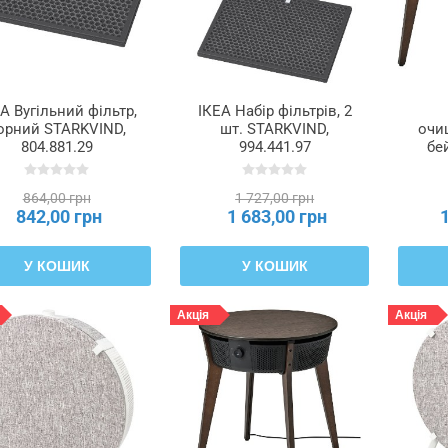
А Вугільний фільтр,
ІКЕА Набір фільтрів, 2
орний STARKVIND,
шт. STARKVIND,
очи
804.881.29
994.441.97
бе
ф
ко
864,00 грн
1 727,00 грн
STAR
842,00 грн
1 683,00 грн
У КОШИК
У КОШИК
Акція
Акція